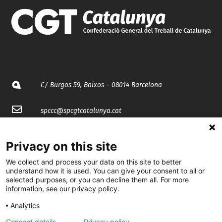
C/ Burgos 59, Baixos – 08014 Barcelona
spccc@
spcgtcatalunya.cat
935 120 481
Privacy on this site
We collect and process your data on this site to better
@CGTCatalunya
understand how it is used. You can give your consent to all or
selected purposes, or you can decline them all. For more
cgtcatalunya
information, see our privacy policy.
CGTCatalunya
Analytics
cgtcatalunya
Consent details
Privacy policy