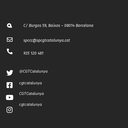
C/ Burgos 59, Baixos – 08014 Barcelona
spccc@
spcgtcatalunya.cat
935 120 481
@CGTCatalunya
cgtcatalunya
CGTCatalunya
cgtcatalunya