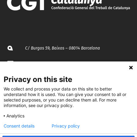
C/ Burgos 59, Baixos – 08014 Barcelona
spccc@
spcgtcatalunya.cat
Privacy on this site
935 120 481
We collect and process your data on this site to better
understand how it is used. You can give your consent to all or
@CGTCatalunya
selected purposes, or you can decline them all. For more
information, see our privacy policy.
cgtcatalunya
Analytics
CGTCatalunya
Consent details
Privacy policy
cgtcatalunya