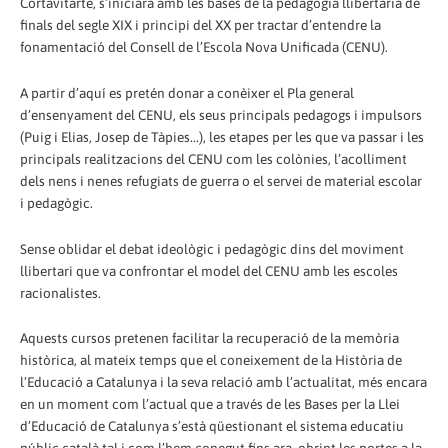
Cortavitarte, s’iniciarà amb les bases de la pedagogia llibertària de
finals del segle XIX i principi del XX per tractar d’entendre la
fonamentació del Consell de l’Escola Nova Unificada (CENU).
A partir d’aquí es pretén donar a conèixer el Pla general
d’ensenyament del CENU, els seus principals pedagogs i impulsors
(Puig i Elias, Josep de Tàpies...), les etapes per les que va passar i les
principals realitzacions del CENU com les colònies, l’acolliment
dels nens i nenes refugiats de guerra o el servei de material escolar
i pedagògic.
Sense oblidar el debat ideològic i pedagògic dins del moviment
llibertari que va confrontar el model del CENU amb les escoles
racionalistes.
Aquests cursos pretenen facilitar la recuperació de la memòria
històrica, al mateix temps que el coneixement de la Història de
l’Educació a Catalunya i la seva relació amb l’actualitat, més encara
en un moment com l’actual que a través de les Bases per la Llei
d’Educació de Catalunya s’està qüestionant el sistema educatiu