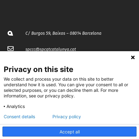
C/ Burgos 59, Baixos – 08014 Barcelona
spccc@
spcgtcatalunya.cat
935 120 481
Privacy on this site
We collect and process your data on this site to better
@CGTCatalunya
understand how it is used. You can give your consent to all or
selected purposes, or you can decline them all. For more
information, see our privacy policy.
cgtcatalunya
Analytics
CGTCatalunya
Consent details
Privacy policy
cgtcatalunya
Accept all