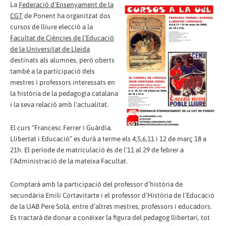
La
Federació d’Ensenyament de la
CGT
de Ponent ha organitzat dos
cursos de lliure elecció a la
Facultat de Ciències de l’Educació
de la Universitat de Lleida
destinats als alumnes, però oberts
també a la participació dels
mestres i professors interessats en
la història de la pedagogia catalana
i la seva relació amb l’actualitat.
El curs “Francesc Ferrer i Guàrdia.
Llibertat i Educació” es durà a terme els 4,5,6,11 i 12 de març 18 a
21h. El període de matriculació és de l’11 al 29 de febrer a
l’Administració de la mateixa Facultat.
Comptarà amb la participació del professor d’història de
secundària Emili Cortavitarte i el professor d’Història de l’Educació
de la UAB Pere Solà, entre d’altres mestres, professors i educadors.
Es tractarà de donar a conèixer la figura del pedagog llibertari, tot