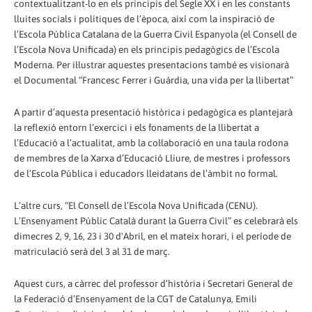
contextualitzant-lo en els principis del Segle XX i en les constants
lluites socials i polítiques de l’època, així com la inspiració de
l’Escola Pública Catalana de la Guerra Civil Espanyola (el Consell de
l’Escola Nova Unificada) en els principis pedagògics de l’Escola
Moderna. Per il·lustrar aquestes presentacions també es visionarà
el Documental “Francesc Ferrer i Guàrdia, una vida per la llibertat”
A partir d’aquesta presentació històrica i pedagògica es plantejarà
la reflexió entorn l’exercici i els fonaments de la llibertat a
l’Educació a l’actualitat, amb la col·laboració en una taula rodona
de membres de la Xarxa d’Educació Lliure, de mestres i professors
de l’Escola Pública i educadors lleidatans de l’àmbit no formal.
L’altre curs, “El Consell de l’Escola Nova Unificada (CENU).
L’Ensenyament Públic Català durant la Guerra Civil” es celebrarà els
dimecres 2, 9, 16, 23 i 30 d'Abril, en el mateix horari, i el període de
matriculació serà del 3 al 31 de març.
Aquest curs, a càrrec del professor d’història i Secretari General de
la Federació d’Ensenyament de la CGT de Catalunya, Emili