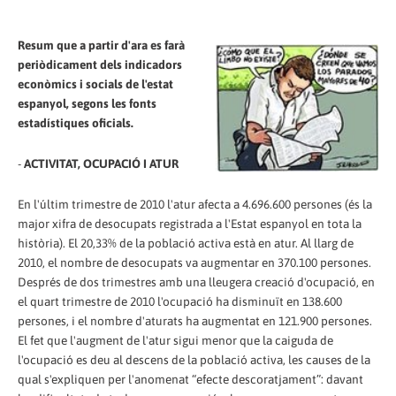
Resum que a partir d'ara es farà
periòdicament dels indicadors
econòmics i socials de l'estat
espanyol, segons les fonts
estadístiques oficials.
-
ACTIVITAT, OCUPACIÓ I ATUR
En l'últim trimestre de 2010 l'atur afecta a 4.696.600 persones (és la
major xifra de desocupats registrada a l'Estat espanyol en tota la
història). El 20,33% de la població activa està en atur. Al llarg de
2010, el nombre de desocupats va augmentar en 370.100 persones.
Després de dos trimestres amb una lleugera creació d'ocupació, en
el quart trimestre de 2010 l'ocupació ha disminuït en 138.600
persones, i el nombre d'aturats ha augmentat en 121.900 persones.
El fet que l'augment de l'atur sigui menor que la caiguda de
l'ocupació es deu al descens de la població activa, les causes de la
qual s'expliquen per l'anomenat “efecte descoratjament”: davant