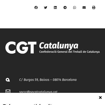
C/ Burgos 59, Baixos – 08014 Barcelona
spccc@
spcgtcatalunya.cat
935 120 481