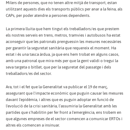
Milers de persones, que no tenen altre mitjà de transport, estan
utilitzant aquests dies els transports públics per anar a la feina, als
CAPs, per poder atendre a persones dependents.
La primera lluita que hem tingut els treballadors/es que prestem
els nostres serveis en trens, metros, tramvies i autobusos ha estat
aconseguir que les patronals prenguessin les mesures necessàries
per garantir la seguretat sanitària que requereix el moment. Ha
estat i és una tasca àrdua, ja que ens hem trobat en alguns casos,
amb una patronal que mira més per que la gent validi o tregui la
seva targeta o bitllet, que per la seguretat del passatge i dels
treballadors/es del sector.
Ara, tot i el fet que la Generalitat va publicar el 19 de març,
assegurant que l'impacte econòmic que puguin causar les mesures
davant l'epidèmia, i altres que es puguin adoptar en funció de
l'evolució de la crisi sanitària, l’assumiria la Generalitat amb les
partides que s'habilitin per fer front a l'emergència, ens trobem en
que algunes empreses de el sector comencen a comunicar ERTOs i
altres els comencen a insinuar.