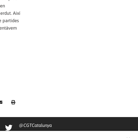
 en
erdut. Així
e partides
abentàvem
@CGTCatalunya
cgtcatalunya