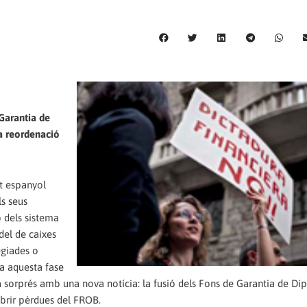
Garantia de
la reordenació
at espanyol
ls seus
ó dels sistema
del de caixes
egiades o
a aquesta fase
 sorprés amb una nova notícia: la fusió dels Fons de Garantia de Dipò
obrir pèrdues del FROB.