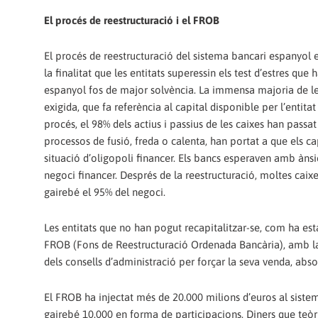
El procés de reestructuració i el FROB
El procés de reestructuració del sistema bancari espanyol e
la finalitat que les entitats superessin els test d’estres qu
espanyol fos de major solvència. La immensa majoria de les 
exigida, que fa referència al capital disponible per l’entita
procés, el 98% dels actius i passius de les caixes han passa
processos de fusió, freda o calenta, han portat a que els ca
situació d’oligopoli financer. Els bancs esperaven amb àn
negoci financer. Després de la reestructuració, moltes caix
gairebé el 95% del negoci.
Les entitats que no han pogut recapitalitzar-se, com ha est
FROB (Fons de Reestructuració Ordenada Bancària), amb la qu
dels consells d’administració per forçar la seva venda, abso
El FROB ha injectat més de 20.000 milions d’euros al sistema
gairebé 10.000 en forma de participacions. Diners que teòri