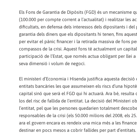
Els Fons de Garantia de Dipòsits (FGD) és un mecanisme que 
(100.000 per compte corrent a l’actualitat) i realitzar les 
dificultats, en defensa dels interessos dels dipositants i del
garantia dels diners que els dipositants hi tenen, fins aque
per evitar el pànic financer i la retirada massiva de fons 
compassos de la crisi. Aquest fons té actualment un capital 
participació de l’Estat, que només actua obligant per llei a
seva dimensió i volum de negoci.
El ministeri d’Economia i Hisenda justifica aquesta decisió
entitats bancàries les que assumeixen els riscs d’una hipotèti
capital sinó que serà el FGD qui hi actuarà. Ara bé, resulta 
los del risc de fallida de l’entitat. La decisió del Ministeri 
l’entitat, pel que les persones quedarien totalment descober
responsables de la crisi (els 50.000 milions del 2008, els 2
ara el govern encara es rendeix una mica més a les finances
destinar en pocs mesos a cobrir fallides per part d’entitats.