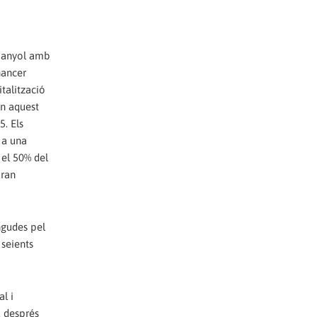
spanyol amb
nancer
talització
En aquest
5. Els
 a una
 el 50% del
aran
ngudes pel
 seients
l i
, després