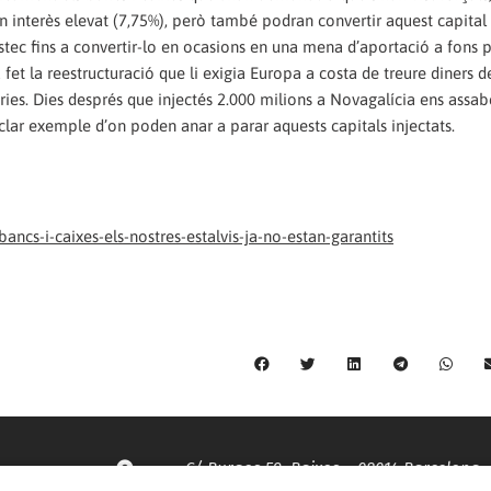
 interès elevat (7,75%), però també podran convertir aquest capital
stec fins a convertir-lo en ocasions en una mena d’aportació a fons p
fet la reestructuració que li exigia Europa a costa de treure diners d
càries. Dies després que injectés 2.000 milions a Novagalícia ens ass
 clar exemple d’on poden anar a parar aquests capitals injectats.
ncs-i-caixes-els-nostres-estalvis-ja-no-estan-garantits
C/ Burgos 59, Baixos – 08014 Barcelona