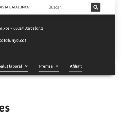
Search
VISTA CATALUNYA
Baixos – 08014 Barcelona
catalunya.cat
Salut laboral
Premsa
Afilia’t
es