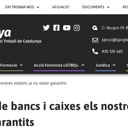
ON TROBAR-NOS
AFILIACIÓ
DOCUMENTS
RE
C/ Burgos 59, 
spccc@
spcgt
935 120 481
Formació
Acció Feminista LGTBIQ+
Jurídica
nostres estalvis ja no estan garantits
e bancs i caixes els nostr
arantits