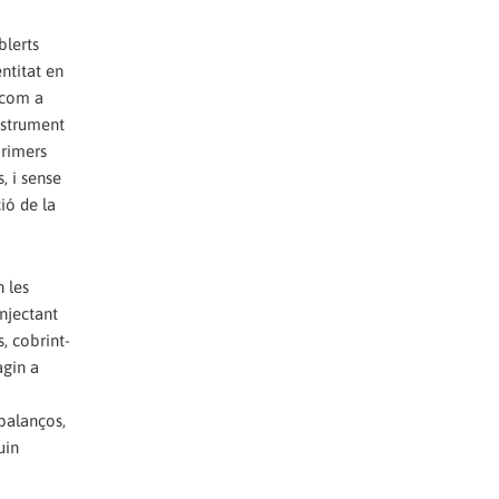
blerts
ntitat en
a com a
instrument
primers
, i sense
ió de la
 les
injectant
s, cobrint-
agin a
 balanços,
uin