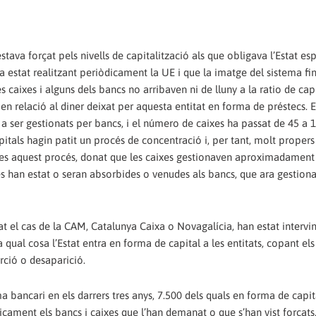
stava forçat pels nivells de capitalització als que obligava l’Estat e
e ha estat realitzant periòdicament la UE i que la imatge del sistema fi
caixes i alguns dels bancs no arribaven ni de lluny a la ratio de capi
t en relació al diner deixat per aquesta entitat en forma de préstecs. 
t a ser gestionats per bancs, i el número de caixes ha passat de 45 a 1
pitals hagin patit un procés de concentració i, per tant, molt propers
sies aquest procés, donat que les caixes gestionaven aproximadament
es han estat o seran absorbides o venudes als bancs, que ara gestion
at el cas de la CAM, Catalunya Caixa o Novagalícia, han estat intervi
al cosa l’Estat entra en forma de capital a les entitats, copant els
rció o desaparició.
 bancari en els darrers tres anys, 7.500 dels quals en forma de capita
cament els bancs i caixes que l’han demanat o que s’han vist forçats