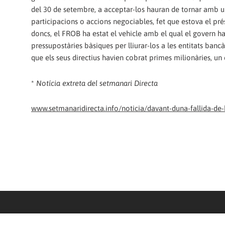
del 30 de setembre, a acceptar-los hauran de tornar amb un
participacions o accions negociables, fet que estova el pré
doncs, el FROB ha estat el vehicle amb el qual el govern ha 
pressupostàries bàsiques per lliurar-los a les entitats ban
que els seus directius havien cobrat primes milionàries, un
*
Notícia extreta del setmanari Directa
www.setmanaridirecta.info/noticia/davant-duna-fallida-de-ba