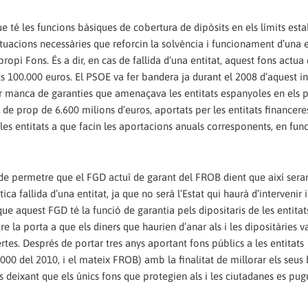
té les funcions bàsiques de cobertura de dipòsits en els límits esta
actuacions necessàries que reforcin la solvència i funcionament d’una e
 propi Fons. És a dir, en cas de fallida d’una entitat, aquest fons actu
sts 100.000 euros. El PSOE va fer bandera ja durant el 2008 d’aquest 
per manca de garanties que amenaçava les entitats espanyoles en els 
de prop de 6.600 milions d’euros, aportats per les entitats financeres
 les entitats a que facin les aportacions anuals corresponents, en func
 de permetre que el FGD actuï de garant del FROB dient que així seran
ca fallida d’una entitat, ja que no serà l’Estat qui haurà d’intervenir 
que aquest FGD té la funció de garantia pels dipositaris de les entitat
obre la porta a que els diners que haurien d’anar als i les dipositàries v
tes. Després de portar tres anys aportant fons públics a les entitats
5.000 del 2010, i el mateix FROB) amb la finalitat de millorar els seus
 deixant que els únics fons que protegien als i les ciutadanes es pug