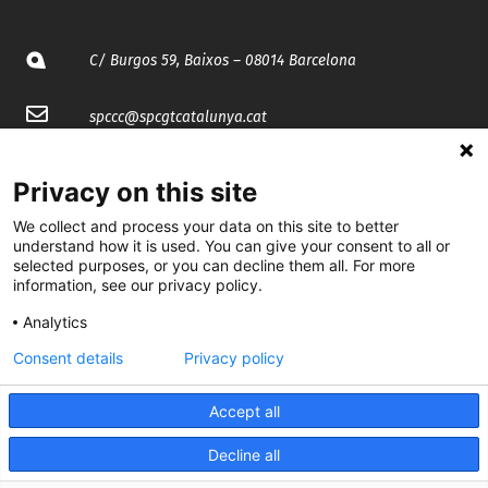
C/ Burgos 59, Baixos – 08014 Barcelona
spccc@
spcgtcatalunya.cat
935 120 481
Privacy on this site
We collect and process your data on this site to better
@CGTCatalunya
understand how it is used. You can give your consent to all or
selected purposes, or you can decline them all. For more
cgtcatalunya
information, see our privacy policy.
CGTCatalunya
Analytics
Consent details
Privacy policy
cgtcatalunya
Accept all
Decline all
Desenvolupat per