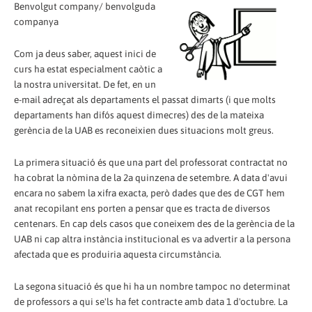
Benvolgut company/ benvolguda
companya
Com ja deus saber, aquest inici de
curs ha estat especialment caòtic a
la nostra universitat. De fet, en un
e-mail adreçat als departaments el passat dimarts (i que molts
departaments han difós aquest dimecres) des de la mateixa
gerència de la UAB es reconeixien dues situacions molt greus.
La primera situació és que una part del professorat contractat no
ha cobrat la nòmina de la 2a quinzena de setembre. A data d'avui
encara no sabem la xifra exacta, però dades que des de CGT hem
anat recopilant ens porten a pensar que es tracta de diversos
centenars. En cap dels casos que coneixem des de la gerència de la
UAB ni cap altra instància institucional es va advertir a la persona
afectada que es produiria aquesta circumstància.
La segona situació és que hi ha un nombre tampoc no determinat
de professors a qui se'ls ha fet contracte amb data 1 d'octubre. La