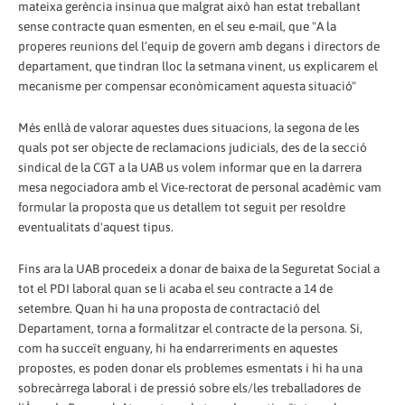
mateixa gerència insinua que malgrat això han estat treballant
sense contracte quan esmenten, en el seu e-mail, que "A la
properes reunions del l’equip de govern amb degans i directors de
departament, que tindran lloc la setmana vinent, us explicarem el
mecanisme per compensar econòmicament aquesta situació"
Més enllà de valorar aquestes dues situacions, la segona de les
quals pot ser objecte de reclamacions judicials, des de la secció
sindical de la CGT a la UAB us volem informar que en la darrera
mesa negociadora amb el Vice-rectorat de personal acadèmic vam
formular la proposta que us detallem tot seguit per resoldre
eventualitats d'aquest tipus.
Fins ara la UAB procedeix a donar de baixa de la Seguretat Social a
tot el PDI laboral quan se li acaba el seu contracte a 14 de
setembre. Quan hi ha una proposta de contractació del
Departament, torna a formalitzar el contracte de la persona. Si,
com ha succeït enguany, hi ha endarreriments en aquestes
propostes, es poden donar els problemes esmentats i hi ha una
sobrecàrrega laboral i de pressió sobre els/les treballadores de