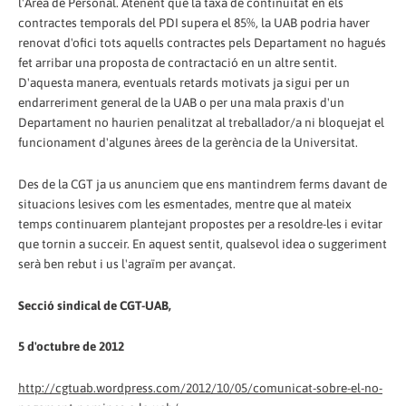
l'Àrea de Personal. Atenent que la taxa de continuïtat en els
contractes temporals del PDI supera el 85%, la UAB podria haver
renovat d'ofici tots aquells contractes pels Departament no hagués
fet arribar una proposta de contractació en un altre sentit.
D'aquesta manera, eventuals retards motivats ja sigui per un
endarreriment general de la UAB o per una mala praxis d'un
Departament no haurien penalitzat al treballador/a ni bloquejat el
funcionament d'algunes àrees de la gerència de la Universitat.
Des de la CGT ja us anunciem que ens mantindrem ferms davant de
situacions lesives com les esmentades, mentre que al mateix
temps continuarem plantejant propostes per a resoldre-les i evitar
que tornin a succeir. En aquest sentit, qualsevol idea o suggeriment
serà ben rebut i us l'agraïm per avançat.
Secció sindical de CGT-UAB,
5 d'octubre de 2012
http://cgtuab.wordpress.com/2012/10/05/comunicat-sobre-el-no-