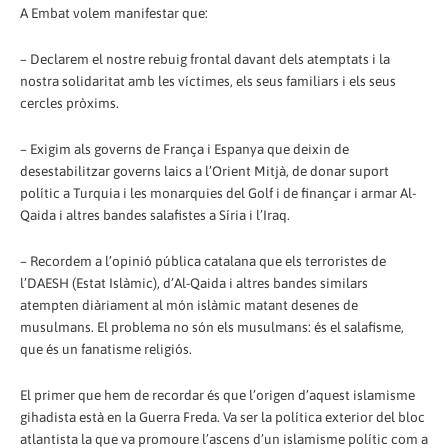
A Embat volem manifestar que:
– Declarem el nostre rebuig frontal davant dels atemptats i la
nostra solidaritat amb les víctimes, els seus familiars i els seus
cercles pròxims.
– Exigim als governs de França i Espanya que deixin de
desestabilitzar governs laics a l’Orient Mitjà, de donar suport
polític a Turquia i les monarquies del Golf i de finançar i armar Al-
Qaida i altres bandes salafistes a Síria i l’Iraq.
– Recordem a l’opinió pública catalana que els terroristes de
l’DAESH (Estat Islàmic), d’Al-Qaida i altres bandes similars
atempten diàriament al món islàmic matant desenes de
musulmans. El problema no són els musulmans: és el salafisme,
que és un fanatisme religiós.
El primer que hem de recordar és que l’origen d’aquest islamisme
gihadista està en la Guerra Freda. Va ser la política exterior del bloc
atlantista la que va promoure l’ascens d’un islamisme polític com a