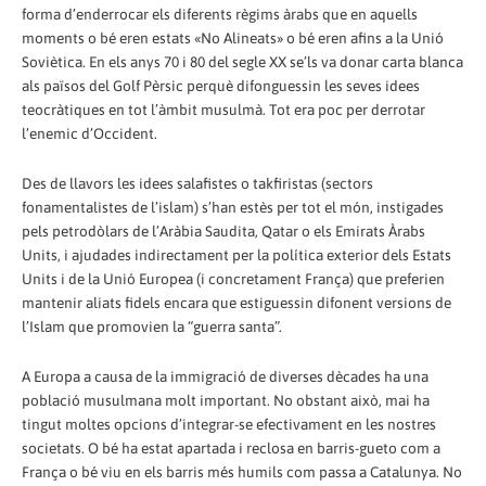
forma d’enderrocar els diferents règims àrabs que en aquells
moments o bé eren estats «No Alineats» o bé eren afins a la Unió
Soviètica. En els anys 70 i 80 del segle XX se’ls va donar carta blanca
als països del Golf Pèrsic perquè difonguessin les seves idees
teocràtiques en tot l’àmbit musulmà. Tot era poc per derrotar
l’enemic d’Occident.
Des de llavors les idees salafistes o takfiristas (sectors
fonamentalistes de l’islam) s’han estès per tot el món, instigades
pels petrodòlars de l’Aràbia Saudita, Qatar o els Emirats Àrabs
Units, i ajudades indirectament per la política exterior dels Estats
Units i de la Unió Europea (i concretament França) que preferien
mantenir aliats fidels encara que estiguessin difonent versions de
l’Islam que promovien la “guerra santa”.
A Europa a causa de la immigració de diverses dècades ha una
població musulmana molt important. No obstant això, mai ha
tingut moltes opcions d’integrar-se efectivament en les nostres
societats. O bé ha estat apartada i reclosa en barris-gueto com a
França o bé viu en els barris més humils com passa a Catalunya. No