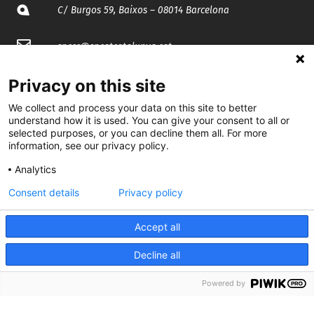
C/ Burgos 59, Baixos – 08014 Barcelona
spccc@
spcgtcatalunya.cat
935 120 481
Privacy on this site
We collect and process your data on this site to better
understand how it is used. You can give your consent to all or
@CGTCatalunya
selected purposes, or you can decline them all. For more
information, see our privacy policy.
cgtcatalunya
Analytics
CGTCatalunya
Consent details
Privacy policy
cgtcatalunya
Accept all
Decline all
Desenvolupat per
Powered by