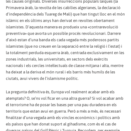
les causes originals. Diverses insurreccions populars laiques (la
Primavera àrab, la revolta de les cabílies algerianes, la declaració
d’independència dels Tuareg de Mali) que han tingut lloc en el món
islàmic en els últims anys han derivat en revoltes obertament
islamistes. D’aquesta manera es produeix una «contrarevolució
preventiva» que avorta un possible procés revolucionari. Darrere
d’això estan d’una banda els cada vegada més poderosos partits
islamistes (que no creuen en la separació entre la religió i l’estat) i
la totalment perduda esquerra àrab, centrada exclusivament en les
zones industrials, les universitats, en sectors dels exèrcits
nacionals i els cercles intel·lectuals de classe mitjana i alta, mentre
ha deixat a la deriva el món rural i els barris més humils de les
ciutats, avui vivers de l’islamisme polític.
La pregunta definitiva és, Europa vol realment acabar amb els
atemptats? O, se’ns vol ficar en una altra guerra? Si vol acabar amb
el terrorisme ha de posar les bases per una pau duradera en els
territoris que estan avui en guerra. Però a més a més, és necessari
finalitzar d’una vegada amb els vincles econòmics i polítics amb
els països que han donat suport al gihadisme, com és el cas de
diversos països del Golf Pèrsic i Turquia. Recordem, per exemple,