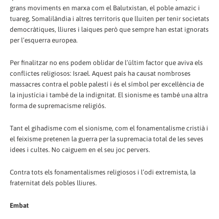
grans moviments en marxa com el Balutxistan, el poble amazic i
tuareg, Somalilàndia i altres territoris que lluiten per tenir societats
democràtiques, lliures i laiques però que sempre han estat ignorats
per l’esquerra europea.
Per finalitzar no ens podem oblidar de l’últim factor que aviva els
conflictes religiosos: Israel. Aquest país ha causat nombroses
massacres contra el poble palestí i és el símbol per excel·lència de
la injustícia i també de la indignitat. El sionisme es també una altra
forma de supremacisme religiós.
Tant el gihadisme com el sionisme, com el fonamentalisme cristià i
el feixisme pretenen la guerra per la supremacia total de les seves
idees i cultes. No caiguem en el seu joc pervers.
Contra tots els fonamentalismes religiosos i l’odi extremista, la
fraternitat dels pobles lliures.
Embat