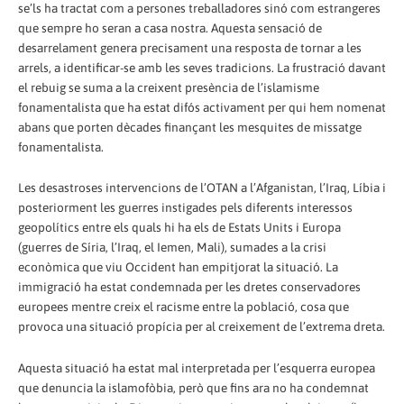
se’ls ha tractat com a persones treballadores sinó com estrangeres
que sempre ho seran a casa nostra. Aquesta sensació de
desarrelament genera precisament una resposta de tornar a les
arrels, a identificar-se amb les seves tradicions. La frustració davant
el rebuig se suma a la creixent presència de l’islamisme
fonamentalista que ha estat difós activament per qui hem nomenat
abans que porten dècades finançant les mesquites de missatge
fonamentalista.
Les desastroses intervencions de l’OTAN a l’Afganistan, l’Iraq, Líbia i
posteriorment les guerres instigades pels diferents interessos
geopolítics entre els quals hi ha els de Estats Units i Europa
(guerres de Síria, l’Iraq, el Iemen, Mali), sumades a la crisi
econòmica que viu Occident han empitjorat la situació. La
immigració ha estat condemnada per les dretes conservadores
europees mentre creix el racisme entre la població, cosa que
provoca una situació propícia per al creixement de l’extrema dreta.
Aquesta situació ha estat mal interpretada per l’esquerra europea
que denuncia la islamofòbia, però que fins ara no ha condemnat