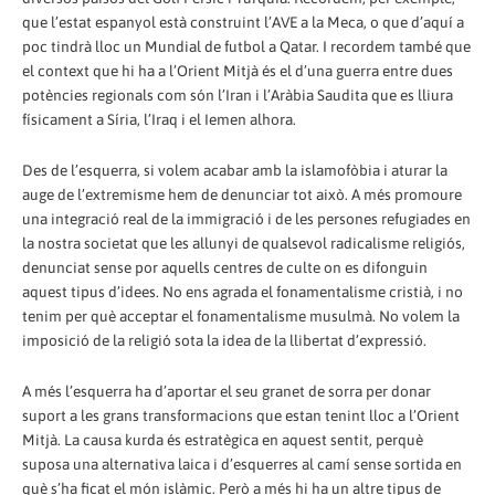
que l’estat espanyol està construint l’AVE a la Meca, o que d’aquí a
poc tindrà lloc un Mundial de futbol a Qatar. I recordem també que
el context que hi ha a l’Orient Mitjà és el d’una guerra entre dues
potències regionals com són l’Iran i l’Aràbia Saudita que es lliura
físicament a Síria, l’Iraq i el Iemen alhora.
Des de l’esquerra, si volem acabar amb la islamofòbia i aturar la
auge de l’extremisme hem de denunciar tot això. A més promoure
una integració real de la immigració i de les persones refugiades en
la nostra societat que les allunyi de qualsevol radicalisme religiós,
denunciat sense por aquells centres de culte on es difonguin
aquest tipus d’idees. No ens agrada el fonamentalisme cristià, i no
tenim per què acceptar el fonamentalisme musulmà. No volem la
imposició de la religió sota la idea de la llibertat d’expressió.
A més l’esquerra ha d’aportar el seu granet de sorra per donar
suport a les grans transformacions que estan tenint lloc a l’Orient
Mitjà. La causa kurda és estratègica en aquest sentit, perquè
suposa una alternativa laica i d’esquerres al camí sense sortida en
què s’ha ficat el món islàmic. Però a més hi ha un altre tipus de