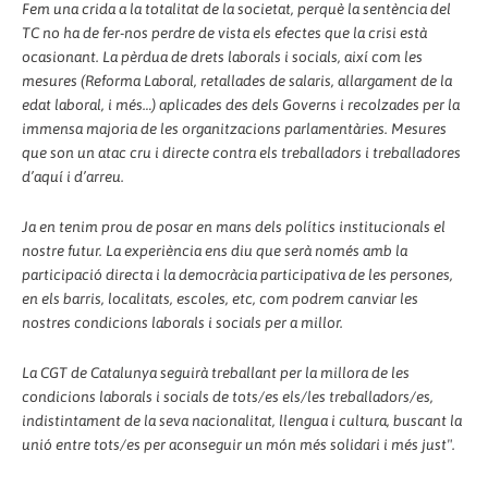
Fem una crida a la totalitat de la societat, perquè la sentència del
TC no ha de fer-nos perdre de vista els efectes que la crisi està
ocasionant. La pèrdua de drets laborals i socials, així com les
mesures (Reforma Laboral, retallades de salaris, allargament de la
edat laboral, i més…) aplicades des dels Governs i recolzades per la
immensa majoria de les organitzacions parlamentàries. Mesures
que son un atac cru i directe contra els treballadors i treballadores
d’aquí i d’arreu.
Ja en tenim prou de posar en mans dels polítics institucionals el
nostre futur. La experiència ens diu que serà només amb la
participació directa i la democràcia participativa de les persones,
en els barris, localitats, escoles, etc, com podrem canviar les
nostres condicions laborals i socials per a millor.
La CGT de Catalunya seguirà treballant per la millora de les
condicions laborals i socials de tots/es els/les treballadors/es,
indistintament de la seva nacionalitat, llengua i cultura, buscant la
unió entre tots/es per aconseguir un món més solidari i més just".