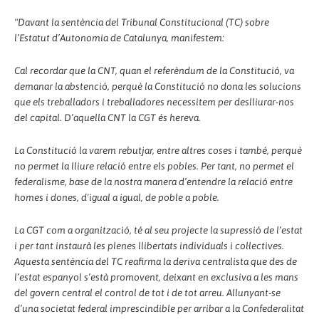
"Davant la sentència del Tribunal Constitucional (TC) sobre
l’Estatut d’Autonomia de Catalunya, manifestem:
Cal recordar que la CNT, quan el referèndum de la Constitució, va
demanar la abstenció, perquè la Constitució no dona les solucions
que els treballadors i treballadores necessitem per deslliurar-nos
del capital. D’aquella CNT la CGT és hereva.
La Constitució la varem rebutjar, entre altres coses i també, perquè
no permet la lliure relació entre els pobles. Per tant, no permet el
federalisme, base de la nostra manera d’entendre la relació entre
homes i dones, d'igual a igual, de poble a poble.
La CGT com a organització, té al seu projecte la supressió de l’estat
i per tant instaurà les plenes llibertats individuals i col·lectives.
Aquesta sentència del TC reafirma la deriva centralista que des de
l’estat espanyol s’està promovent, deixant en exclusiva a les mans
del govern central el control de tot i de tot arreu. Allunyant-se
d’una societat federal imprescindible per arribar a la Confederalitat