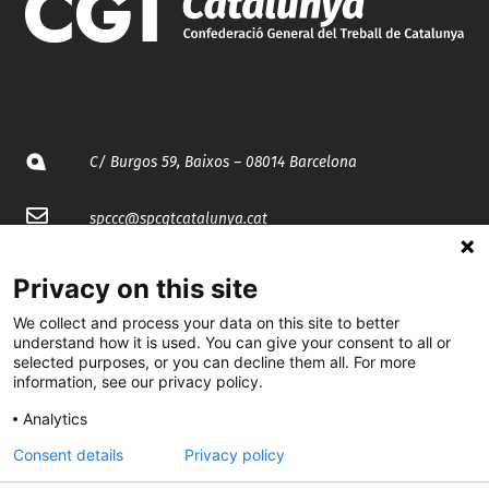
C/ Burgos 59, Baixos – 08014 Barcelona
spccc@
spcgtcatalunya.cat
935 120 481
Privacy on this site
We collect and process your data on this site to better
@CGTCatalunya
understand how it is used. You can give your consent to all or
selected purposes, or you can decline them all. For more
information, see our privacy policy.
cgtcatalunya
Analytics
CGTCatalunya
Consent details
Privacy policy
cgtcatalunya