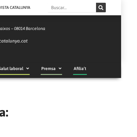
Search
VISTA CATALUNYA
Baixos – 08014 Barcelona
catalunya.cat
Salut laboral
Premsa
Afilia’t
a: