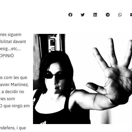
ones siguem
ibilitat davant
g....etc....
M OPINIÓ
ns com les que
avier Martinez,
 a decidir no
ones som
TO que ningú em
ndefens, i que