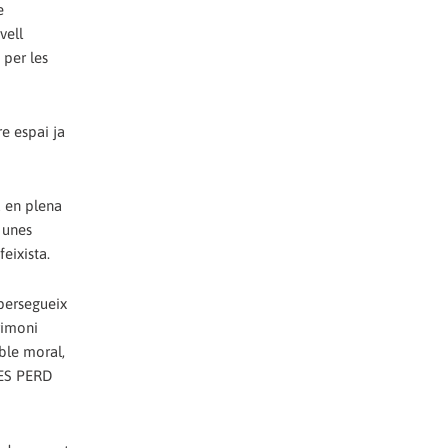
e
vell
 per les
re espai ja
à en plena
 unes
eixista.
 persegueix
rimoni
oble moral,
 ES PERD