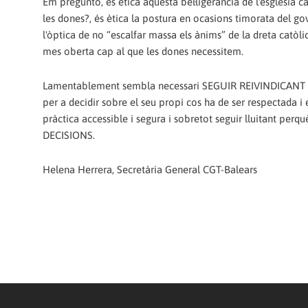
Em pregunto, és ètica aquesta bel·ligerància de l'església 
les dones?, és ètica la postura en ocasions timorata del gov
l'òptica de no “escalfar massa els ànims” de la dreta catò
mes oberta cap al que les dones necessitem.
Lamentablement sembla necessari SEGUIR REIVINDICANT que 
per a decidir sobre el seu propi cos ha de ser respectada i 
pràctica accessible i segura i sobretot seguir lluitan
DECISIONS.
Helena Herrera, Secretària General CGT-Balears