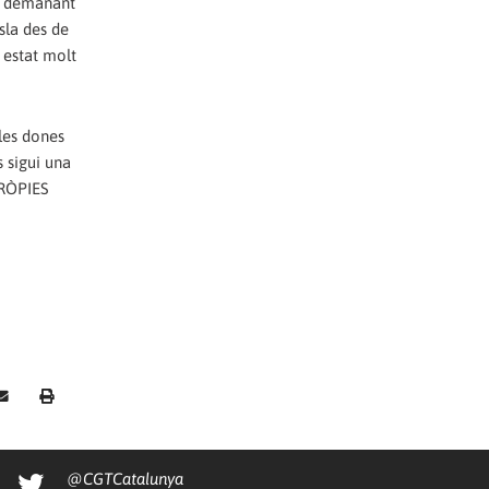
im demanant
sla des de
 estat molt
les dones
s sigui una
PRÒPIES
@CGTCatalunya