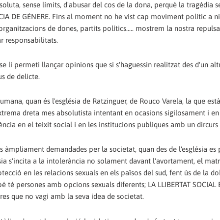
oluta, sense límits, d'abusar del cos de la dona, perquè la tragèdia s
CIA DE GÈNERE. Fins al moment no he vist cap moviment polític a ni
rganitzacions de dones, partits polítics..... mostrem la nostra repulsa
r responsabilitats.
e li permeti llançar opinions que si s'haguessin realitzat des d'un alt
us de delicte.
mana, quan és l'església de Ratzinguer, de Rouco Varela, la que est
'extrema dreta mes absolutista intentant en ocasions sigilosament i en
ia en el teixit social i en les institucions publiques amb un dircurs f
stes àmpliament demandades per la societat, quan des de l'església es
ésia s'incita a la intolerància no solament davant l'avortament, el mat
rotecció en les relacions sexuals en els països del sud, fent ús de la d
mbé té persones amb opcions sexuals diferents; LA LLIBERTAT SOCIAL
es que no vagi amb la seva idea de societat.