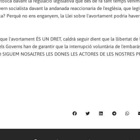
catòlica davant la regulació legislativa que des de fa tant temps ven
ern socialista davant la andanada reaccionaria de l'església, que legi
lica? Perquè no ens enganyem, la Llei sobre l'avortament podria haver
l'avortament ÉS UN DRET, caldrà seguir dient que la llibertat de 
els Governs han de garantir que la interrupció voluntària de l'embarà
t perquè SIGUEM NOSALTRES LES DONES LES ACTORES DE LES NOSTRES 