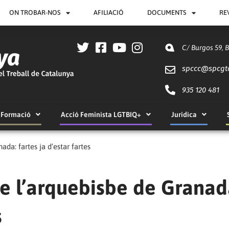
ON TROBAR-NOS
AFILIACIÓ
DOCUMENTS
RE
C/ Burgos 59, 
spccc@
spcgt
935 120 481
Formació
Acció Feminista LGTBIQ+
Jurídica
da: fartes ja d’estar fartes
e l’arquebisbe de Granad
s