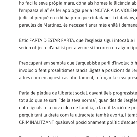
ho faci la seva pròpia mare, dóna als homes la llicència abs
l'empassa ella” és fer apologia per a INCITAR A LA VIOLÈN
judicial perquè no n'hi ha prou que ciutadanes i ciutadans, o
paraules de Martinez, és necessari anar més enllà i demana
Estic FARTA D'ESTAR FARTA, que l'església sigui intocable i s
serien objecte d'anàlisi per a veure si incorren en algun tip
Preocupant em sembla que l'arquebisbe parli d'involució hu
involució fent proselitismes rancis lligats a posicions de l
altres com en aquest cas obertament, reforçar la seva presènc
Parla de pèrdua de llibertat social, davant lleis progressi
tot allò que se surti “de la seva norma”, quan des de l'esgl
entre iguals o la nova idea de família, a la utilització de p
perquè tant la dreta com la ultradreta també avorta, i ta
CRIMINALITZANT qualsevol posicionament polític d'esquerr