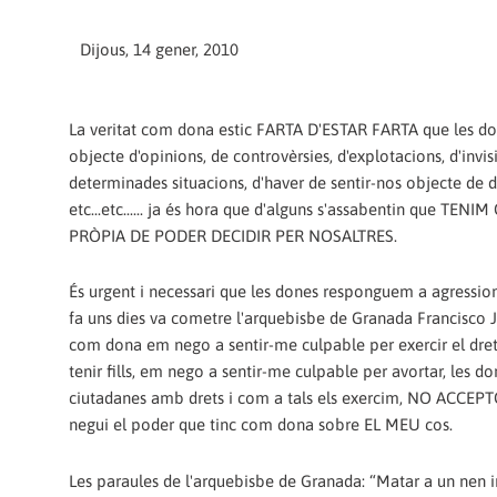
Dijous, 14 gener, 2010
La veritat com dona estic FARTA D'ESTAR FARTA que les d
objecte d'opinions, de controvèrsies, d'explotacions, d'invis
determinades situacions, d'haver de sentir-nos objecte de desi
etc...etc...... ja és hora que d'alguns s'assabentin que TENI
PRÒPIA DE PODER DECIDIR PER NOSALTRES.
És urgent i necessari que les dones responguem a agressio
fa uns dies va cometre l'arquebisbe de Granada Francisco J
com dona em nego a sentir-me culpable per exercir el dret
tenir fills, em nego a sentir-me culpable per avortar, les d
ciutadanes amb drets i com a tals els exercim, NO ACCEP
negui el poder que tinc com dona sobre EL MEU cos.
Les paraules de l'arquebisbe de Granada: “Matar a un nen i