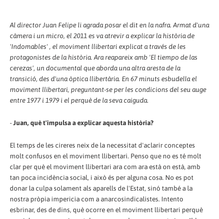
Al director Juan Felipe li agrada posar el dit en la nafra. Armat d'una
càmera i un micro, el 2011 es va atrevir a explicar la història de
'Indomables' , el moviment llibertari explicat a través de les
protagonistes de la història. Ara reapareix amb 'El tiempo de las
cerezas', un documental que aborda una altra aresta de la
transició, des d'una òptica llibertària. En 67 minuts esbudella el
moviment llibertari, preguntant-se per les condicions del seu auge
entre 1977 i 1979 i el perquè de la seva caiguda.
-
Juan, què t'impulsa a explicar aquesta història?
El temps de les cireres neix de la necessitat d'aclarir conceptes
molt confusos en el moviment llibertari. Penso que no es té molt
clar per què el moviment llibertari ara com ara està on està, amb
tan poca incidència social, i això és per alguna cosa. No es pot
donar la culpa solament als aparells de l'Estat, sinó també a la
nostra pròpia impericia com a anarcosindicalistes. Intento
esbrinar, des de dins, què ocorre en el moviment llibertari perquè