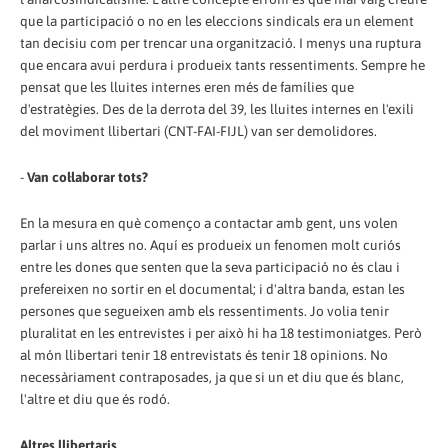
que la participació o no en les eleccions sindicals era un element
tan decisiu com per trencar una organització. I menys una ruptura
que encara avui perdura i produeix tants ressentiments. Sempre he
pensat que les lluites internes eren més de famílies que
d'estratègies. Des de la derrota del 39, les lluites internes en l'exili
del moviment llibertari (CNT-FAI-FIJL) van ser demolidores.
-
Van col·laborar tots?
En la mesura en què començo a contactar amb gent, uns volen
parlar i uns altres no. Aquí es produeix un fenomen molt curiós
entre les dones que senten que la seva participació no és clau i
prefereixen no sortir en el documental; i d'altra banda, estan les
persones que segueixen amb els ressentiments. Jo volia tenir
pluralitat en les entrevistes i per això hi ha 18 testimoniatges. Però
al món llibertari tenir 18 entrevistats és tenir 18 opinions. No
necessàriament contraposades, ja que si un et diu que és blanc,
l'altre et diu que és rodó.
Altres llibertaris