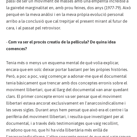
passi de ser un moviment de masses amb una empenta increïble a
la gairebé marginalitat en, amb prou feines, dos anys (1977-79). Això
perquè en la meva anàlisi i en la meva pròpia evolució personal
arribo a la conclusió que cal trepitjar el present mirant al futur de
cara, i al passat pel retrovisor.
-
Com va ser el procés creatiu de la pel·lícula? De quina idea
comences?
Tenia més o menys un esquema mental de què volia explicar,
encara que em solc deixar portar bastant per les pròpies històries.
Però, a poc a poc, vaig començar a adonar-me que el documental
tenia bàsicament que trencar amb dos conceptes erronis sobre el
moviment llibertari, que al llarg del documental van anar quedant
clars. El primer concepte erroni va ser pensar que el moviment
llibertari estava ancorat exclusivament en l'anarcosindicalisme i
les seves sigles. Durant anys hem pensat que això era el centre i la
perifèria del moviment llibertari, i resulta que investigant per al
documental, i a través dels testimoniatges que vaig recollint,
m'adono que no, que hi ha vida llibertària més enllà de
l'anarcosindicalisme. L'altre concepte erroni és que mai vaig creure