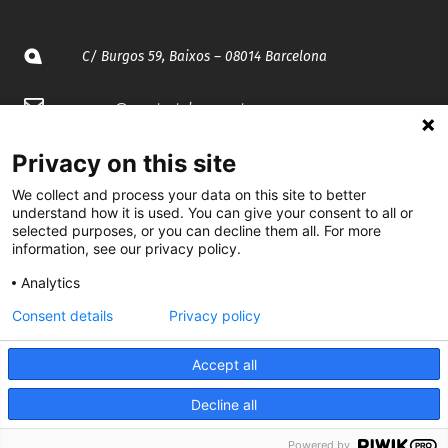
C/ Burgos 59, Baixos – 08014 Barcelona
spccc@
spcgtcatalunya.cat
935 120 481
Privacy on this site
We collect and process your data on this site to better
understand how it is used. You can give your consent to all or
@CGTCatalunya
selected purposes, or you can decline them all. For more
information, see our privacy policy.
cgtcatalunya
Analytics
CGTCatalunya
Consent details
Privacy policy
cgtcatalunya
Accept all
Decline all
Desenvolupat per
Powered by