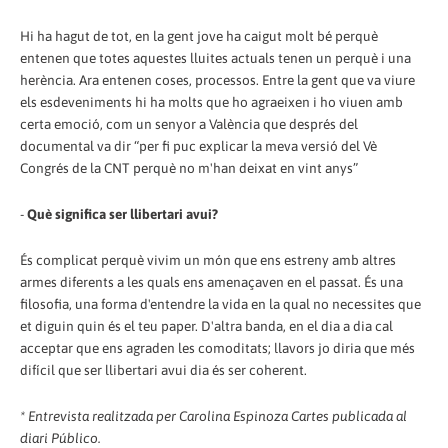
Hi ha hagut de tot, en la gent jove ha caigut molt bé perquè
entenen que totes aquestes lluites actuals tenen un perquè i una
herència. Ara entenen coses, processos. Entre la gent que va viure
els esdeveniments hi ha molts que ho agraeixen i ho viuen amb
certa emoció, com un senyor a València que després del
documental va dir “per fi puc explicar la meva versió del Vè
Congrés de la CNT perquè no m'han deixat en vint anys”
-
Què significa ser llibertari avui?
És complicat perquè vivim un món que ens estreny amb altres
armes diferents a les quals ens amenaçaven en el passat. És una
filosofia, una forma d'entendre la vida en la qual no necessites que
et diguin quin és el teu paper. D'altra banda, en el dia a dia cal
acceptar que ens agraden les comoditats; llavors jo diria que més
difícil que ser llibertari avui dia és ser coherent.
* Entrevista realitzada per Carolina Espinoza Cartes publicada al
diari Público.