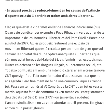
-
En aquest procés de redescobriment en les causes de l'extinció
d'aquesta eclosió llibertària et trobes amb altres llibertaris…
Clar, és que existia vida “més enllà” de l'anarcosindicalisme (riu).
Quan vaig conèixer per exemple a Pepe Ribas, em vaig adonar de la
importància de les Jornades Llibertàries del Parc Güell a Barcelona
al juliol de 1977. Allí es produeix realment una eclosió del
moviment llibertari que està recolzat per un munt de gent que vol
canviar la societat des d'una òptica anarquista i llibertària i que
són més aviat hereus de Maig del 68: els feminismes, ecologismes,
lluites en defensa de les drogues il·legals, alliberament sexual, etc.
Tot això conflueix allí amb una intenció clara: anem a crear la nova
CNT que signifiqui l'eix transformador d'aquesta societat que no
ens agrada. Però finalment no hi ha una comunió i aquí es trenca
tot. Passa un temps i és al Vè Congrés de la CNT quan tot es va a la
merda. Aquesta falta de comunió es veu també en l'enregistrament
dels debats del Saló Diana (1977)) on ja s'evitava el debat.
L'anarcosindicalisme no va voler abordar aquell present. Tot girava
entorn d'un passat gloriós.