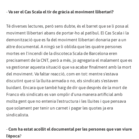
-
Va ser el Cas Scala el tir de gràcia al moviment llibertari?
Té diverses lectures, però sens dubte, és el barret que se li posa al
moviment llibertari abans de portar-ho al patíbul. El Cas Scala i la
demonització que es fa del moviment llibertari donaria per a un
altre documental. A ningú se li oblida que les quatre persones
mortes en l'incendi de la discoteca Scala de Barcelona eren
precisament de la CNT, però a més, jo agregaria el malament que es
va gestionar aquesta situació que va acabar finalment amb la mort
del moviment. Va faltar reacció, com en tot: mentre s'estava
discutint que si la lluita armada o no, els sindicats s'estaven
buidant. Encara que també haig de dir que després de la mort de
Franco els sindicats es van omplir d'una manera artificial amb
molta gent que no entenia l'estructura i les lluites i que pensava
que solament per tenir un carnet i pagar les quotes ja era
sindicalista.
-
Com ha estat acollit el documental per les persones que van viure
l'època
?