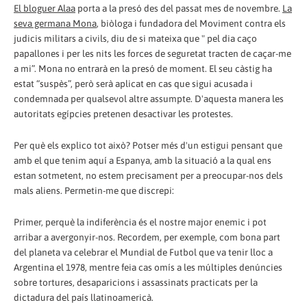
El bloguer Alaa
porta a la presó des del passat mes de novembre.
La
seva germana Mona
, biòloga i fundadora del Moviment contra els
judicis militars a civils, diu de si mateixa que " pel dia caço
papallones i per les nits les forces de seguretat tracten de caçar-me
a mi”. Mona no entrarà en la presó de moment. El seu càstig ha
estat “suspès”, però serà aplicat en cas que sigui acusada i
condemnada per qualsevol altre assumpte. D'aquesta manera les
autoritats egípcies pretenen desactivar les protestes.
Per què els explico tot això? Potser més d'un estigui pensant que
amb el que tenim aquí a Espanya, amb la situació a la qual ens
estan sotmetent, no estem precisament per a preocupar-nos dels
mals aliens. Permetin-me que discrepi:
Primer, perquè la indiferència és el nostre major enemic i pot
arribar a avergonyir-nos. Recordem, per exemple, com bona part
del planeta va celebrar el Mundial de Futbol que va tenir lloc a
Argentina el 1978, mentre feia cas omís a les múltiples denúncies
sobre tortures, desaparicions i assassinats practicats per la
dictadura del país llatinoamericà.