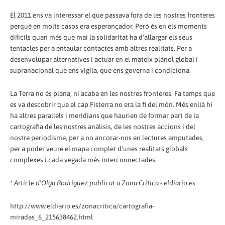
El 2011 ens va interessar el que passava fora de les nostres fronteres
perquè en molts casos era esperançador. Però és en els moments
difícils quan més que mai la solidaritat ha d'allargar els seus
tentacles per a entaular contactes amb altres realitats. Per a
desenvolupar alternatives i actuar en el mateix plànol global i
supranacional que ens vigila, que ens governa i condiciona.
La Terra no és plana, ni acaba en les nostres fronteres. Fa temps que
es va descobrir que el cap Fisterra no era la fi del món. Més enllà hi
ha altres paral·lels i meridians que haurien de formar part de la
cartografia de les nostres anàlisis, de les nostres accions i del
nostre periodisme, per a no ancorar-nos en lectures amputades,
per a poder veure el mapa complet d'unes realitats globals
complexes i cada vegada més interconnectades.
*
Article d'Olga Rodríguez publicat a Zona Crítica - eldiario.es
http://www.eldiario.es/zonacritica/cartografia-
miradas_6_215638462.html