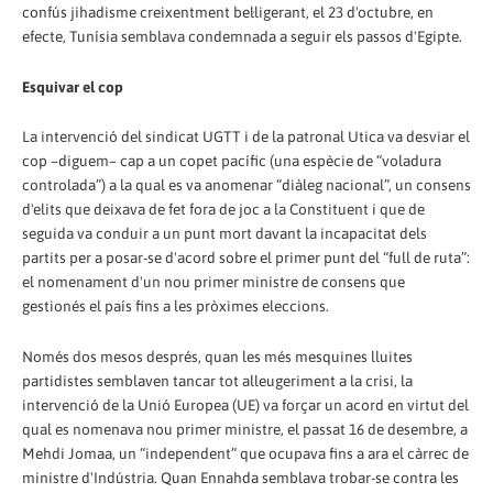
confús jihadisme creixentment bel·ligerant, el 23 d'octubre, en
efecte, Tunísia semblava condemnada a seguir els passos d'Egipte.
Esquivar el cop
La intervenció del sindicat UGTT i de la patronal Utica va desviar el
cop –diguem– cap a un copet pacífic (una espècie de “voladura
controlada”) a la qual es va anomenar “diàleg nacional”, un consens
d'elits que deixava de fet fora de joc a la Constituent i que de
seguida va conduir a un punt mort davant la incapacitat dels
partits per a posar-se d'acord sobre el primer punt del “full de ruta”:
el nomenament d'un nou primer ministre de consens que
gestionés el país fins a les pròximes eleccions.
Només dos mesos després, quan les més mesquines lluites
partidistes semblaven tancar tot alleugeriment a la crisi, la
intervenció de la Unió Europea (UE) va forçar un acord en virtut del
qual es nomenava nou primer ministre, el passat 16 de desembre, a
Mehdi Jomaa, un “independent” que ocupava fins a ara el càrrec de
ministre d'Indústria. Quan Ennahda semblava trobar-se contra les