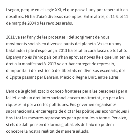
I segon, perquè en el segle XXI, el que passa lluny pot repercutir en
nosaltres. Hi ha d'això diversos exemples. Entre altres, el 11-S, el 11
de març de 2004 o les revoltes àrabs.
2011 va ser l'any de les protestes i del sorgiment de nous
moviments socials en diversos punts del planeta. Va ser un any
batallador i ple d'esperança. 2013 ha estat la cara fosca de tot allò.
Espanya no és l'únic país on s'han aprovat noves lleis que limiten el
dret a la manifestació. 2013 va arribar carregat de repressió,
d'impunitat i de restricció de llibertats en diversos escenaris, des
d'Egipte
passant per
Bahrain, Mèxic o Regne Unit,
entre altres
.
L'era de la globalització concep fronteres per a les persones i per a
la llei -amb un dret internacional encara maltractat-, no per a les
riqueses ni per a certes polítiques. Ens governen organismes
supranacionals, encarregats de dictar les polítiques econòmiques i
fins i tot les mesures repressores per a portar-les a terme. Per això,
si els de dalt pensen de forma global, els de baix no podem
concebre la nostra realitat de manera aïllada.