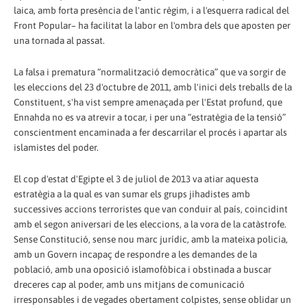
laica, amb forta presència de l'antic règim, i a l'esquerra radical del
Front Po­pular– ha facilitat la labor en l'ombra dels que aposten per
una tornada al passat.
La falsa i prematura “normalització democràtica” que va sorgir de
les eleccions del 23 d'octubre de 2011, amb l'inici dels treballs de la
Constituent, s'ha vist sempre amenaçada per l'Estat profund, que
Ennahda no es va atrevir a tocar, i per una “estratègia de la tensió”
conscientment encaminada a fer descarrilar el procés i apartar als
islamistes del poder.
El cop d'estat d'Egipte el 3 de juliol de 2013 va atiar aquesta
estratègia a la qual es van sumar els grups jihadistes amb
successives accions terroristes que van conduir al país, coincidint
amb el segon aniversari de les eleccions, a la vora de la catàstrofe.
Sense Constitució, sense nou marc jurídic, amb la mateixa policia,
amb un Govern incapaç de respondre a les demandes de la
població, amb una oposició islamofòbica i obstinada a buscar
dreceres cap al poder, amb uns mitjans de comunicació
irresponsables i de vegades obertament colpistes, sense oblidar un