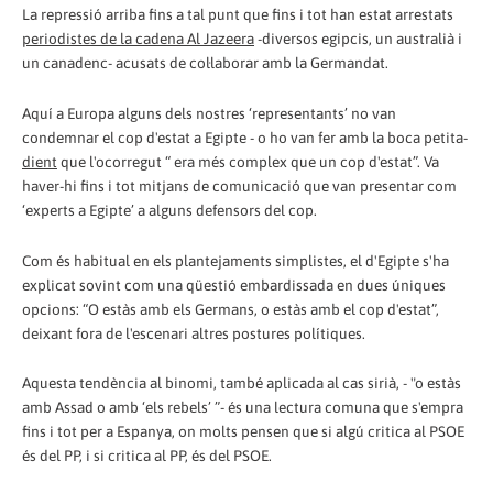
La repressió arriba fins a tal punt que fins i tot han estat arrestats
periodistes de la cadena Al Jazeera
-diversos egipcis, un australià i
un canadenc- acusats de col·laborar amb la Germandat.
Aquí a Europa alguns dels nostres ‘representants’ no van
condemnar el cop d'estat a Egipte - o ho van fer amb la boca petita-
dient
que l'ocorregut “ era més complex que un cop d'estat”. Va
haver-hi fins i tot mitjans de comunicació que van presentar com
‘experts a Egipte’ a alguns defensors del cop.
Com és habitual en els plantejaments simplistes, el d'Egipte s'ha
explicat sovint com una qüestió embardissada en dues úniques
opcions: “O estàs amb els Germans, o estàs amb el cop d'estat”,
deixant fora de l'escenari altres postures polítiques.
Aquesta tendència al binomi, també aplicada al cas sirià, - "o estàs
amb Assad o amb ‘els rebels’ ”- és una lectura comuna que s'empra
fins i tot per a Espanya, on molts pensen que si algú critica al PSOE
és del PP, i si critica al PP, és del PSOE.