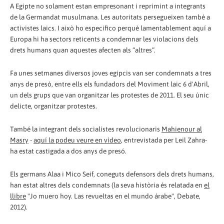
A Egipte no solament estan empresonant i reprimint a integrants
de la Germandat musulmana. Les autoritats persegueixen també a
activistes laics. I això ho especifico perquè lamentablement aquí a
Europa hi ha sectors reticents a condemnar les violacions dels
drets humans quan aquestes afecten als “altres”.
Fa unes setmanes diversos joves egipcis van ser condemnats a tres
anys de presó, entre ells els fundadors del Moviment laic 6 d'Abril,
un dels grups que van organitzar les protestes de 2011. El seu únic
delicte, organitzar protestes.
També la integrant dels socialistes revolucionaris
Mahienour al
Masry
-
aquí la podeu veure en vídeo
, entrevistada per Leil Zahra-
ha estat castigada a dos anys de presó.
Els germans Alaa i Mico Seif, coneguts defensors dels drets humans,
han estat altres dels condemnats (la seva història és relatada en
el
llibre
"Jo muero hoy. Las revueltas en el mundo árabe", Debate,
2012).