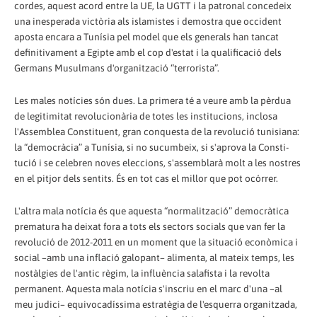
cordes, aquest acord entre la UE, la UGTT i la patronal concedeix
una inesperada victòria als islamistes i demostra que occident
aposta encara a Tunísia pel model que els generals han tancat
definitivament a Egipte amb el cop d'estat i la qualificació dels
Germans Musulmans d'organització “terrorista”.
Les males notícies són dues. La primera té a veure amb la pèrdua
de legitimitat revolucionària de totes les institucions, inclosa
l'Assemblea Constituent, gran conquesta de la revolució tunisiana:
la “democràcia” a Tunísia, si no sucumbeix, si s'aprova la Consti­
tució i se celebren noves eleccions, s'assemblarà molt a les nostres
en el pitjor dels sentits. És en tot cas el millor que pot ocórrer.
L'altra mala notícia és que aquesta “normalització” democràtica
prematura ha deixat fora a tots els sectors socials que van fer la
revolució de 2012-2011 en un moment que la situació econòmica i
social –amb una inflació galopant– alimenta, al mateix temps, les
nostàlgies de l'antic règim, la influència salafista i la revolta
permanent. Aquesta mala notícia s'inscriu en el marc d'una –al
meu judici­– equivocadíssima estratègia de l'esquerra organitzada,