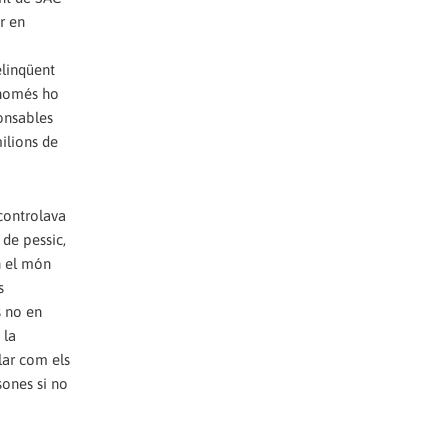
r en
elinqüent
 només ho
ponsables
milions de
controlava
 de pessic,
En el món
s
s no en
 la
clar com els
sones si no