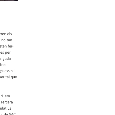
ren els
i no tan
eten fer-
tes per
caiguda
fres
guessin i
per tal que
ari, em
 Tercera
ulatius
ant de SAC