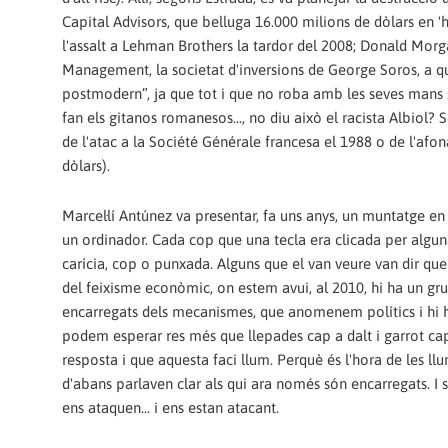
Capital Advisors, que belluga 16.000 milions de dòlars en 'h
l'assalt a Lehman Brothers la tardor del 2008; Donald Morga
Management, la societat d'inversions de George Soros, a q
postmodern”, ja que tot i que no roba amb les seves mans 
fan els gitanos romanesos..., no diu això el racista Albiol?
de l'atac a la Société Générale francesa el 1988 o de l'afona
dòlars).
Marcel·lí Antúnez va presentar, fa uns anys, un muntatge e
un ordinador. Cada cop que una tecla era clicada per algun
carícia, cop o punxada. Alguns que el van veure van dir que a
del feixisme econòmic, on estem avui, al 2010, hi ha un gru
encarregats dels mecanismes, que anomenem polítics i hi ha
podem esperar res més que llepades cap a dalt i garrot cap 
resposta i que aquesta faci llum. Perquè és l'hora de les llums
d'abans parlaven clar als qui ara només són encarregats. I 
ens ataquen... i ens estan atacant.