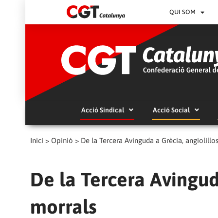
QUI SOM
Acció Sindical
Acció Social
Inici
>
Opinió
>
De la Tercera Avinguda a Grècia, angiolillos
De la Tercera Avinguda
morrals