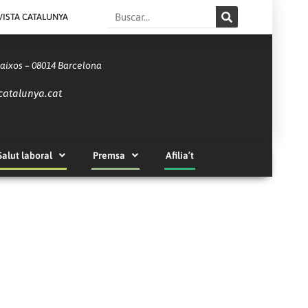
Search
VISTA CATALUNYA
Baixos – 08014 Barcelona
catalunya.cat
Salut laboral
Premsa
Afilia’t