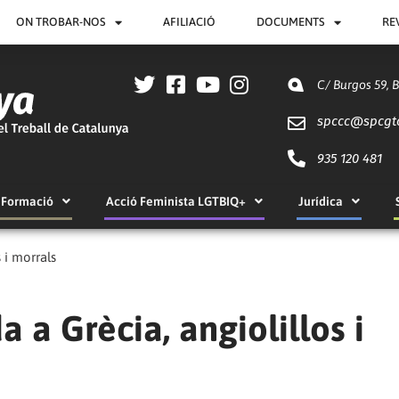
ON TROBAR-NOS
AFILIACIÓ
DOCUMENTS
RE
C/ Burgos 59, 
spccc@
spcgt
935 120 481
Formació
Acció Feminista LGTBIQ+
Jurídica
 i morrals
 a Grècia, angiolillos i