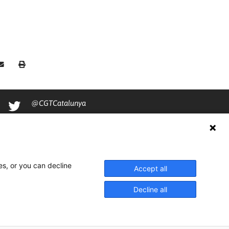
@CGTCatalunya
cgtcatalunya
CGTCatalunya
cgtcatalunya
es, or you can decline
Accept all
Decline all