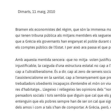
Dimarts, 11 maig, 2010
Bramen els economistes del règim, que són la immensa majo
qui tenen tribuna pública als mitjans mentiders els segueixe
que a Grècia els governants han enganyat el poble durant
els comptes públics de l'Estat. I per això ara passa el que pa
Amb aquesta mentida sencera -que no mitja- volen justifica
injustificable, la caiguda d'una estructura estatal no cap a 
cap a l'ultraliberalisme. És a dir, cap al zero de serveis soci
l'assistencialisme en la sanitat, cap a l'ensenyament que pr
treballadors obedients incapaços d'entendre el món on viu
res d'habitatge... Llegeixo i rellegeixo les opinions dels “no
pensadors socials i tots sembla que diguin que cal que els gr
entenguin que els pobres sempre han de ser on cal que sigu
dels amos i com a tals s'han de comportar. A Grècia, però,