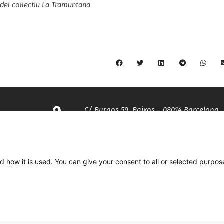
del col·lectiu La Tramuntana
C/ Burgos 59, Baixos – 08014 Barcelona
spccc@
spcgtcatalunya.cat
d how it is used. You can give your consent to all or selected purpos
935 120 481
Desenvolupat per