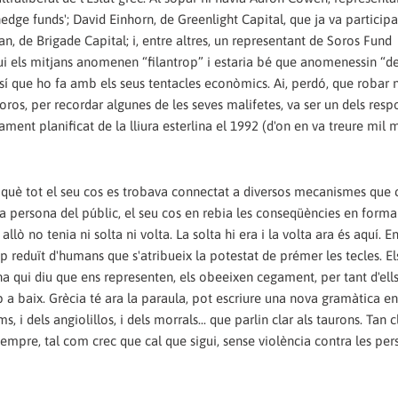
edge funds'; David Einhorn, de Greenlight Capital, que ja va participa
n, de Brigade Capital; i, entre altres, un representant de Soros Fund
ui els mitjans anomenen “filantrop” i estaria bé que anomenessin “d
sí que ho fa amb els seus tentacles econòmics. Ai, perdó, que robar
 Soros, per recordar algunes de les seves malifetes, va ser un dels res
ment planificat de la lliura esterlina el 1992 (d'on en va treure mil 
n què tot el seu cos es trobava connectat a diversos mecanismes que 
a persona del públic, el seu cos en rebia les conseqüències en forma
llò no tenia ni solta ni volta. La solta hi era i la volta ara és aquí. 
p reduït d'humans que s'atribueix la potestat de prémer les tecles. El
 qui diu que ens representen, els obeeixen cegament, per tant d'ell
a baix. Grècia té ara la paraula, pot escriure una nova gramàtica en
, i dels angiolillos, i dels morrals... que parlin clar als taurons. Tan 
sempre, tal com crec que cal que sigui, sense violència contra les per