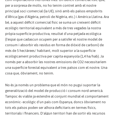
per a sorpresa de molts, no ho tenim contret amb el nostre
principal soci comercial (la UE), sinó amb els països empobrits
d'Àfrica (gas d'Algèria, petroli de Nigèria, etc.) i Amèrica Llatina. Ara
bé, a aquest dèficit comercial físic se suma un creixent dèficit
ecològic-territorial equivalent a més de tres vegades la nostra
pròpia superfície productiva, resultat d'una petjada ecològica
(l'espai que cadascun ocupem per a satisfer el nostre model de
consum i absorbir els residus en forma de diòxid de carboni) de
més de 5 hectàrees/ habitant, molt superior a la superfície
ecològicament productiva per capita espanyola (1,4 ha/hab). Ja
només per a absorbir les nostres emissions de CO2 necessitaríem
una superfície forestal equivalent a tres països com el nostre. Una
cosa que, òbviament, no tenim.
No és ja només un problema que el món no pugui suportar la
generalització del model de producció i consum nord-americà.
Tampoc és viable ja estendre al conjunt mundial el comportament
econòmic- ecològic d'un país com Espanya, doncs òbviament no
tots els països poden ser alhora deficitaris en termes físics,
territorials i financers. D'algun territori han de sortir els recursos