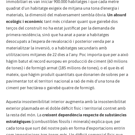
immobiliari es van iniciar 900.000 habitatges i que cada metre
quadrat d'un habitatge exigeix de mitjana una tona d'energia i
materials, la dimensió del malversament sembla òbvia.
Un absurd
ecològic i econòmic
tant més cridaner quant que gairebé dos
terços del construït no ha estat justificat per la demanda de
primera residència, sinó que ha anat a parar a habitatges
desocupats a l'espera de revaloració i posterior venda per a
materialitzar la inversió, o a habitatges secundaris amb
utilitzacions mitjanes de 22 dies a l'any. Poc importa que per a això
hàgim batut el record europeu en producció de ciment (60 milions
de tones) i de formigó armat (185 milions de tones), o el que és el
mateix, que hàgim produït quantitats que donarien de sobres per a
pavimentar tot el territori nacional a raó de més d'una tona de
ciment per hectàrea o gairebé quatre de formigó.
Aquesta insostenibilitat interior augmenta amb la insostenibilitat
exterior plasmada en el doble dèficit físic i territorial contret amb
la resta del món. La
creixent dependència respecte de substàncies
estratègiques
(combustibles fòssils i minerals) explica que, per
cada tona que surt del nostre país en forma d'exportacions entrin
com importacions tres tones més. Un dèficit comercial físic que,