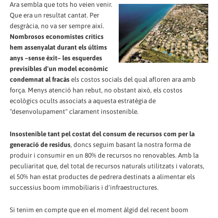
Ara sembla que tots ho veien venir.
Que era un resultat cantat. Per
desgràcia, no va ser sempre així.
Nombrosos economistes crítics
hem assenyalat durant els últims
anys –sense èxit– les esquerdes
previsibles d'un model econòmic
condemnat al fracàs
els costos socials del qual afloren ara amb
força. Menys atenció han rebut, no obstant això, els costos
ecològics ocults associats a aquesta estratègia de
"desenvolupament" clarament insostenible.
Insostenible tant pel costat del consum de recursos com per la
generació de residus
, doncs seguim basant la nostra forma de
produir i consumir en un 80% de recursos no renovables. Amb la
peculiaritat que, del total de recursos naturals utilitzats i valorats,
el 50% han estat productes de pedrera destinats a alimentar els
successius boom immobiliaris i d'infraestructures.
Si tenim en compte que en el moment àlgid del recent boom