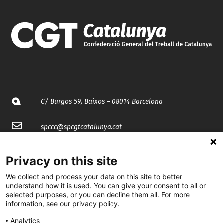
C/ Burgos 59, Baixos – 08014 Barcelona
spccc@
spcgtcatalunya.cat
935 120 481
Privacy on this site
We collect and process your data on this site to better
@CGTCatalunya
understand how it is used. You can give your consent to all or
selected purposes, or you can decline them all. For more
cgtcatalunya
information, see our privacy policy.
CGTCatalunya
Analytics