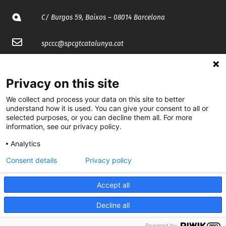
C/ Burgos 59, Baixos – 08014 Barcelona
spccc@
spcgtcatalunya.cat
935 120 481
Privacy on this site
@CGTCatalunya
We collect and process your data on this site to better
understand how it is used. You can give your consent to all or
selected purposes, or you can decline them all. For more
cgtcatalunya
information, see our privacy policy.
CGTCatalunya
Analytics
cgtcatalunya
Consent details
Privacy policy
Accept all
Desenvolupat per
Decline all
Powered by