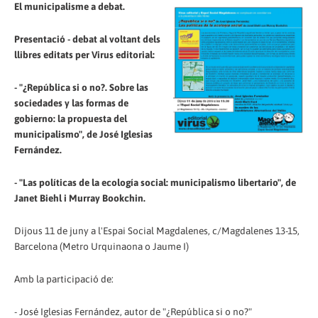
El municipalisme a debat.
Presentació - debat al voltant dels
llibres editats per Virus editorial:
- "¿República si o no?. Sobre las
sociedades y las formas de
gobierno: la propuesta del
municipalismo", de José Iglesias
Fernández.
- "Las políticas de la ecología social: municipalismo libertario", de
Janet Biehl i Murray Bookchin.
Dijous 11 de juny a l'Espai Social Magdalenes, c/Magdalenes 13-15,
Barcelona (Metro Urquinaona o Jaume I)
Amb la participació de:
- José Iglesias Fernández, autor de "¿República si o no?"