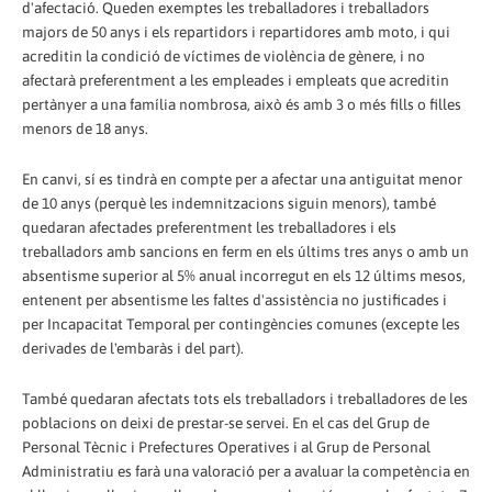
d'afectació. Queden exemptes les treballadores i treballadors
majors de 50 anys i els repartidors i repartidores amb moto, i qui
acreditin la condició de víctimes de violència de gènere, i no
afectarà preferentment a les empleades i empleats que acreditin
pertànyer a una família nombrosa, això és amb 3 o més fills o filles
menors de 18 anys.
En canvi, sí es tindrà en compte per a afectar una antiguitat menor
de 10 anys (perquè les indemnitzacions siguin menors), també
quedaran afectades preferentment les treballadores i els
treballadors amb sancions en ferm en els últims tres anys o amb un
absentisme superior al 5% anual incorregut en els 12 últims mesos,
entenent per absentisme les faltes d'assistència no justificades i
per Incapacitat Temporal per contingències comunes (excepte les
derivades de l'embaràs i del part).
També quedaran afectats tots els treballadors i treballadores de les
poblacions on deixi de prestar-se servei. En el cas del Grup de
Personal Tècnic i Prefectures Operatives i al Grup de Personal
Administratiu es farà una valoració per a avaluar la competència en