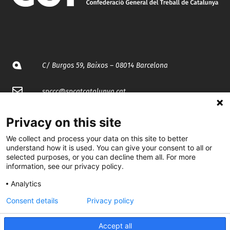
C/ Burgos 59, Baixos – 08014 Barcelona
spccc@
spcgtcatalunya.cat
935 120 481
Privacy on this site
We collect and process your data on this site to better
@CGTCatalunya
understand how it is used. You can give your consent to all or
selected purposes, or you can decline them all. For more
information, see our privacy policy.
cgtcatalunya
Analytics
CGTCatalunya
Consent details
Privacy policy
cgtcatalunya
Accept all