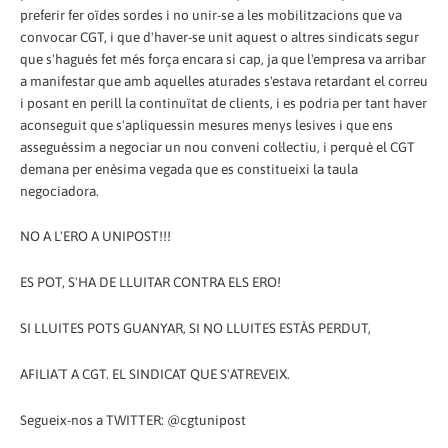
preferir fer oïdes sordes i no unir-se a les mobilitzacions que va
convocar CGT, i que d'haver-se unit aquest o altres sindicats segur
que s'hagués fet més força encara si cap, ja que l'empresa va arribar
a manifestar que amb aquelles aturades s'estava retardant el correu
i posant en perill la continuïtat de clients, i es podria per tant haver
aconseguit que s'apliquessin mesures menys lesives i que ens
asseguéssim a negociar un nou conveni col·lectiu, i perquè el CGT
demana per enèsima vegada que es constitueixi la taula
negociadora.
NO A L'ERO A UNIPOST!!!
ES POT, S'HA DE LLUITAR CONTRA ELS ERO!
SI LLUITES POTS GUANYAR, SI NO LLUITES ESTÀS PERDUT,
AFILIA´T A CGT. EL SINDICAT QUE S'ATREVEIX.
Segueix-nos a TWITTER: @cgtunipost