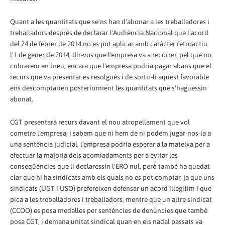
Quant a les quantitats que se'ns han d'abonar a les treballadores i
treballadors després de declarar l'Audiència Nacional que l'acord
del 24 de febrer de 2014 no es pot aplicar amb caràcter retroactiu
l'1 de gener de 2014, dir-vos que l'empresa va a recórrer, pel que no
cobrarem en breu, encara que l'empresa podria pagar abans que el
recurs que va presentar es resolgués i de sortir-li aquest favorable
ens descomptarien posteriorment les quantitats que s'haguessin
abonat.
CGT presentarà recurs davant el nou atropellament que vol
cometre l'empresa, i sabem que ni hem de ni podem jugar-nos-la a
una sentència judicial, l'empresa podria esperar a la mateixa per a
efectuar la majoria dels acomiadaments per a evitar les
conseqüències que li declaressin l'ERO nul, però també ha quedat
clar que hi ha sindicats amb els quals no es pot comptar, ja que uns
sindicats (UGT i USO) prefereixen defensar un acord il·legítim i que
pica a les treballadores i treballadors, mentre que un altre sindicat
(CCOO) es posa medalles per sentències de denúncies que també
posa CGT, i demana unitat sindical quan en els nadal passats va