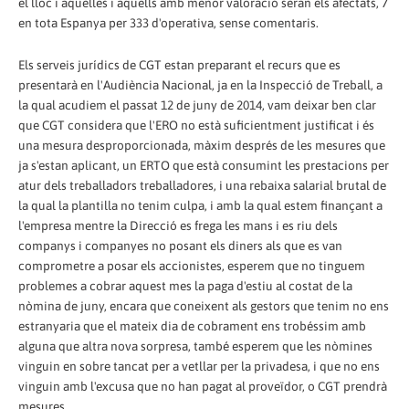
el lloc i aquelles i aquells amb menor valoració seran els afectats, 7
en tota Espanya per 333 d'operativa, sense comentaris.
Els serveis jurídics de CGT estan preparant el recurs que es
presentarà en l'Audiència Nacional, ja en la Inspecció de Treball, a
la qual acudiem el passat 12 de juny de 2014, vam deixar ben clar
que CGT considera que l'ERO no està suficientment justificat i és
una mesura desproporcionada, màxim després de les mesures que
ja s'estan aplicant, un ERTO que està consumint les prestacions per
atur dels treballadors treballadores, i una rebaixa salarial brutal de
la qual la plantilla no tenim culpa, i amb la qual estem finançant a
l'empresa mentre la Direcció es frega les mans i es riu dels
companys i companyes no posant els diners als que es van
comprometre a posar els accionistes, esperem que no tinguem
problemes a cobrar aquest mes la paga d'estiu al costat de la
nòmina de juny, encara que coneixent als gestors que tenim no ens
estranyaria que el mateix dia de cobrament ens trobéssim amb
alguna que altra nova sorpresa, també esperem que les nòmines
vinguin en sobre tancat per a vetllar per la privadesa, i que no ens
vinguin amb l'excusa que no han pagat al proveïdor, o CGT prendrà
mesures.