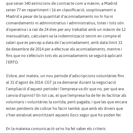
que seran 340 extincions de contracte com a màxim, a Madrid
seran 77 en repartiment i 16 en classificació, sospitosament a
Madrid a pesar de la quantitat d'acomiadaments no hi ha ni
comandaments ni administratius i administratius, totes i tots són
d'operativa i a raó de 24 dies per any treballat amb un màxim de 12
mensualitats, calculant-se la indemnització tenint en compte el
salari que es percep a data de l'acomiadament, amb data límit 31
de desembre de 2014 per a efectuar els acomiadaments, mentre i
fins que no s'efectuïn tots els acomiadaments se seguirà aplicant
l'ERTO.
S'obre, així mateix, un nou període d'adscripcions voluntàries fins
al 31 d'agost de 2014. CGT ja va demanar durant la negociació
l'ampliació d'aquest període i l'empresa va dir que no, per què ara
canvia d'opinió? En tot cas, el que l'empresa ha de fer és facilitar als
voluntaris i voluntàries la sortida, però pagada, i que les que encara
estan pendents de cobrar ho facin també, que amb els diners que
s'han estalviat amortitzant aquests llocs segur que ho poden fer.
En la mateixa comunicació se'ns ha fet saber els criteris