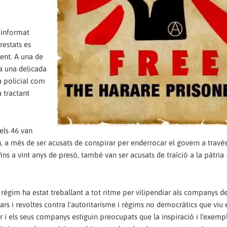
n informat
restats es
ent. A una de
a una delicada
ia policial com
a tractant
els 46 van
, a més de ser acusats de conspirar per enderrocar el govern a travé
ins a vint anys de presó, també van ser acusats de traïció a la pàtria 
im ha estat treballant a tot ritme per vilipendiar als companys de
ars i revoltes contra l'autoritarisme i règims no democràtics que viu 
er i els seus companys estiguin preocupats que la inspiració i l'exemp