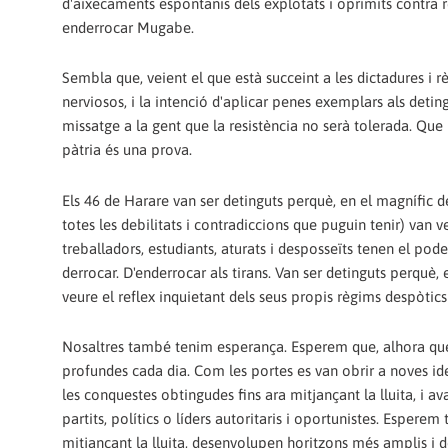
d'aixecaments espontanis dels explotats i oprimits contra
enderrocar Mugabe.
Sembla que, veient el que està succeint a les dictadures i 
nerviosos, i la intenció d'aplicar penes exemplars als deting
missatge a la gent que la resistència no serà tolerada. Qu
pàtria és una prova.
Els 46 de Harare van ser detinguts perquè, en el magnífic 
totes les debilitats i contradiccions que puguin tenir) van 
treballadors, estudiants, aturats i desposseïts tenen el pod
derrocar. D'enderrocar als tirans. Van ser detinguts perquè, 
veure el reflex inquietant dels seus propis règims despòtics
Nosaltres també tenim esperança. Esperem que, alhora que 
profundes cada dia. Com les portes es van obrir a noves idee
les conquestes obtingudes fins ara mitjançant la lluita, i 
partits, polítics o líders autoritaris i oportunistes. Espe
mitjançant la lluita, desenvolupen horitzons més amplis i 