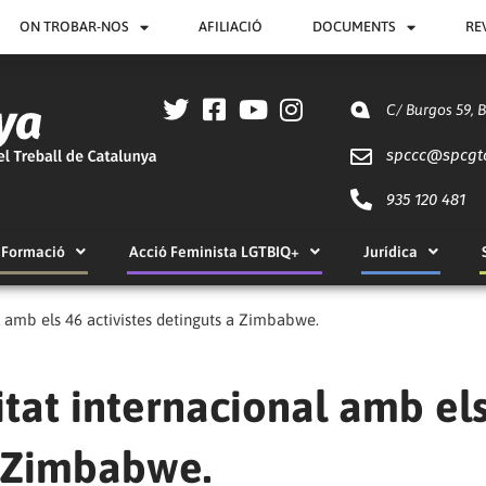
ON TROBAR-NOS
AFILIACIÓ
DOCUMENTS
RE
C/ Burgos 59, 
spccc@
spcgt
935 120 481
Formació
Acció Feminista LGTBIQ+
Jurídica
l amb els 46 activistes detinguts a Zimbabwe.
itat internacional amb el
a Zimbabwe.