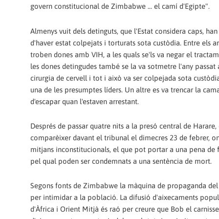
govern constitucional de Zimbabwe ... el camí d'Egipte".
Almenys vuit dels detinguts, que l'Estat considera caps, ha
d'haver estat colpejats i torturats sota custòdia. Entre els ar
troben dones amb VIH, a les quals se'ls va negar el tractam
les dones detingudes també se la va sotmetre l'any passat 
cirurgia de cervell i tot i això va ser colpejada sota custòd
una de les presumptes líders. Un altre es va trencar la cam
d'escapar quan l'estaven arrestant.
Després de passar quatre nits a la presó central de Harare, 
comparèixer davant el tribunal el dimecres 23 de febrer, on
mitjans inconstitucionals, el que pot portar a una pena de f
pel qual poden ser condemnats a una sentència de mort.
Segons fonts de Zimbabwe la màquina de propaganda del règ
per intimidar a la població. La difusió d'aixecaments popul
d'Àfrica i Orient Mitjà és raó per creure que Bob el carniss