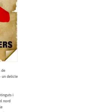
s de
- un delicte
tinguts i
el nord
le