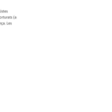
istes
orturats (a
nça. Les