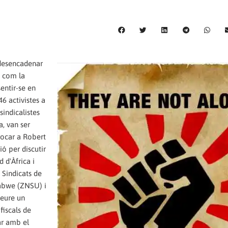
desencadenar
s com la
sentir-se en
6 activistes a
sindicalistes
a, van ser
rrocar a Robert
ó per discutir
 d'Àfrica i
 Sindicats de
abwe (ZNSU) i
veure un
fiscals de
bar amb el