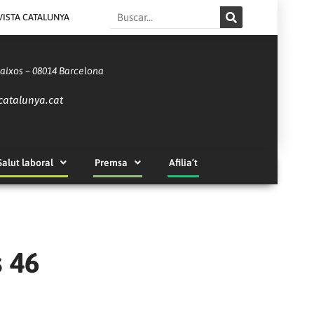
Search
VISTA CATALUNYA
Baixos – 08014 Barcelona
catalunya.cat
Salut laboral
Premsa
Afilia’t
s 46