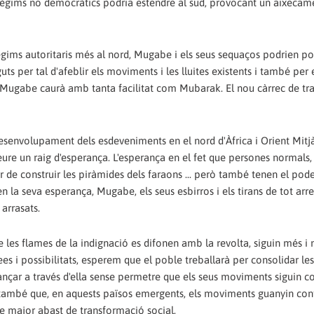
 règims no democràtics podria estendre al sud, provocant un aixecam
règims autoritaris més al nord, Mugabe i els seus sequaços podrien po
uts per tal d'afeblir els moviments i les lluites existents i també per 
e Mugabe caurà amb tanta facilitat com Mubarak. El nou càrrec de tra
desenvolupament dels esdeveniments en el nord d'Àfrica i Orient Mit
veure un raig d'esperança. L'esperança en el fet que persones normals,
er de construir les piràmides dels faraons ... però també tenen el pod
en la seva esperança, Mugabe, els seus esbirros i els tirans de tot arr
 arrasats.
les flames de la indignació es difonen amb la revolta, siguin més i
s i possibilitats, esperem que el poble treballarà per consolidar les l
avançar a través d'ella sense permetre que els seus moviments siguin c
rem també que, en aquests països emergents, els moviments guanyin con
de major abast de transformació social.