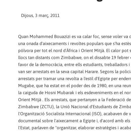
Dijous, 3 març, 2011
Quan Mohammed Bouazizi es va calar foc, sense voler va 
una onada d'aixecaments i revoltes populars que s'ha estè
pólvora per tot el nord d'Àfrica i Orient Mitjà. El calor pot 
llocs tan distants com Zimbabwe, on el dissabte 19 febrer 4
favor de la democràcia, entre ells estudiants, treballadors i 
van ser arrestats en la seva capital Harare. Segons la polici
arrestats per tramar una revolta a l'estil d'Egipte per ende
Mugabe, que ha estat en el poder des de 1980, en una reuni
la caiguda de Hosni Mubarak i els esdeveniments en el nord
Orient Mitjà . Els arrestats, que pertanyen a la Federació de
Zimbabwe (ZCTU), la Unió Nacional d'Estudiants de Zimb
l'Organització Socialista Internacional (ISO), acabaven de 
documental sobre l'aixecament a Egipte i, d'acord amb els 
l'Estat, parlaven de "organitzar, elaborar estratègies i aca