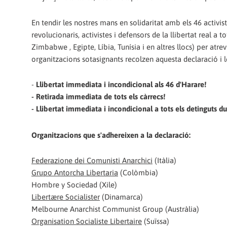
En tendir les nostres mans en solidaritat amb els 46 activis
revolucionaris, activistes i defensors de la llibertat real a t
Zimbabwe , Egipte, Líbia, Tunísia i en altres llocs) per atrev
organitzacions sotasignants recolzen aquesta declaració i
-
Llibertat immediata i incondicional als 46 d'Harare!
- Retirada immediata de tots els càrrecs!
- Llibertat immediata i incondicional a tots els detinguts dura
Organitzacions que s'adhereixen a la declaració:
Federazione dei Comunisti Anarchici
(Itàlia)
Grupo Antorcha Libertaria
(Colòmbia)
Hombre y Sociedad (Xile)
Libertære Socialister
(Dinamarca)
Melbourne Anarchist Communist Group (Austràlia)
Organisation Socialiste Libertaire
(Suïssa)