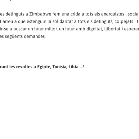
tes detinguts a Zimbabwe fem una crida a tots els anarquistes i social
ot arreu a que estenguin la solidaritat a tots els detinguts, colpejats i t
ir-se a buscar un futur millor, un futur amb dignitat, llibertat i espera
 les següents demandes:
nt les revoltes a Egipte, Tunísia, Líbia ...!