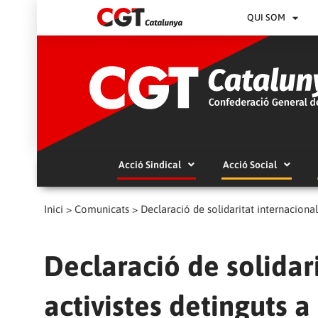
QUI SOM
Acció Sindical
Acció Social
Inici
>
Comunicats
>
Declaració de solidaritat internaciona
Declaració de solidar
activistes detinguts 