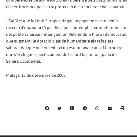
competències de la MINURSO en la defensa dels drets humans en
els territoris ocupats i a la protecció de la societat civil saharaui.
• EXIGIM que la Unió Europea tingui un paper mes actiu en la
recerca d'una solució pacífica que contempli l'autodeterminació
del poble saharaui mitjançant un Referèndum lliure i democràtic;
que augmenti la dotació d'ajuda humanitària als refugiats
saharauis; i que no concedeixi un estatut avançat al Marroc tret
que s'exclogui específicament de l'acord la part ocupada del
Sahara Occidental.
Màlaga, 13 de desembre de 2008.