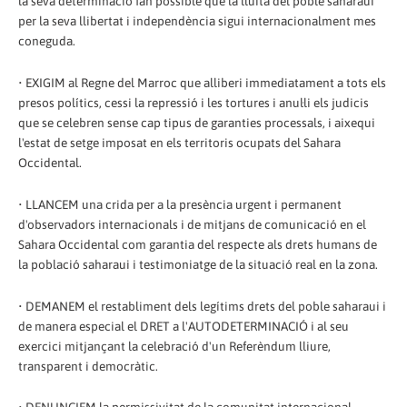
la seva determinació fan possible que la lluita del poble saharaui
per la seva llibertat i independència sigui internacionalment mes
coneguda.
• EXIGIM al Regne del Marroc que alliberi immediatament a tots els
presos polítics, cessi la repressió i les tortures i anul·li els judicis
que se celebren sense cap tipus de garanties processals, i aixequi
l'estat de setge imposat en els territoris ocupats del Sahara
Occidental.
• LLANCEM una crida per a la presència urgent i permanent
d'observadors internacionals i de mitjans de comunicació en el
Sahara Occidental com garantia del respecte als drets humans de
la població saharaui i testimoniatge de la situació real en la zona.
• DEMANEM el restabliment dels legítims drets del poble saharaui i
de manera especial el DRET a l'AUTODETERMINACIÓ i al seu
exercici mitjançant la celebració d'un Referèndum lliure,
transparent i democràtic.