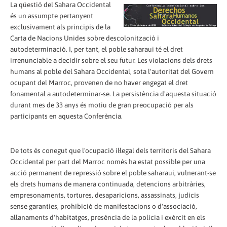
La qüestió del Sahara Occidental
és un assumpte pertanyent
exclusivament als principis de la
Carta de Nacions Unides sobre descolonització i
autodeterminació. I, per tant, el poble saharaui té el dret
irrenunciable a decidir sobre el seu futur. Les violacions dels drets
humans al poble del Sahara Occidental, sota l'autoritat del Govern
ocupant del Marroc, provenen de no haver engegat el dret
fonamental a autodeterminar-se. La persistència d'aquesta situació
durant mes de 33 anys és motiu de gran preocupació per als
participants en aquesta Conferència.
De tots és conegut que l'ocupació il·legal dels territoris del Sahara
Occidental per part del Marroc només ha estat possible per una
acció permanent de repressió sobre el poble saharaui, vulnerant-se
els drets humans de manera continuada, detencions arbitràries,
empresonaments, tortures, desaparicions, assassinats, judicis
sense garanties, prohibició de manifestacions o d'associació,
allanaments d'habitatges, presència de la policia i exèrcit en els