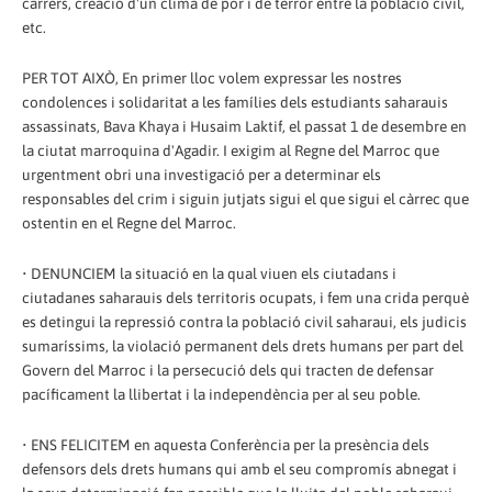
carrers, creació d'un clima de por i de terror entre la població civil,
etc.
PER TOT AIXÒ, En primer lloc volem expressar les nostres
condolences i solidaritat a les famílies dels estudiants saharauis
assassinats, Bava Khaya i Husaim Laktif, el passat 1 de desembre en
la ciutat marroquina d'Agadir. I exigim al Regne del Marroc que
urgentment obri una investigació per a determinar els
responsables del crim i siguin jutjats sigui el que sigui el càrrec que
ostentin en el Regne del Marroc.
• DENUNCIEM la situació en la qual viuen els ciutadans i
ciutadanes saharauis dels territoris ocupats, i fem una crida perquè
es detingui la repressió contra la població civil saharaui, els judicis
sumaríssims, la violació permanent dels drets humans per part del
Govern del Marroc i la persecució dels qui tracten de defensar
pacíficament la llibertat i la independència per al seu poble.
• ENS FELICITEM en aquesta Conferència per la presència dels
defensors dels drets humans qui amb el seu compromís abnegat i