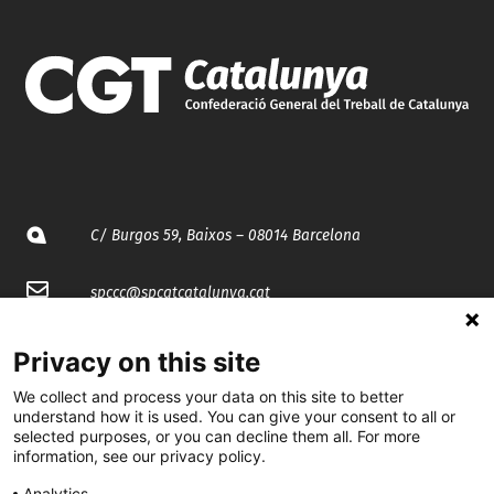
C/ Burgos 59, Baixos – 08014 Barcelona
spccc@
spcgtcatalunya.cat
935 120 481
Privacy on this site
We collect and process your data on this site to better
@CGTCatalunya
understand how it is used. You can give your consent to all or
selected purposes, or you can decline them all. For more
information, see our privacy policy.
cgtcatalunya
Analytics