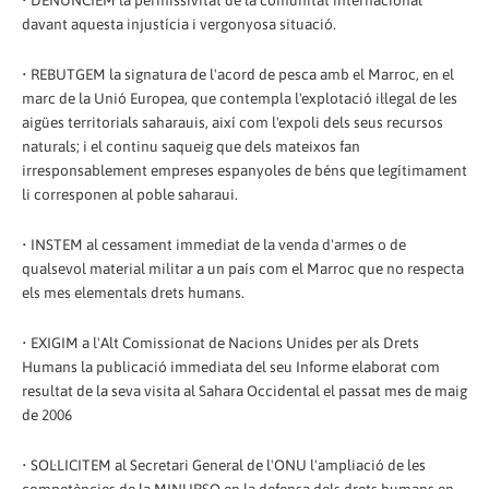
• DENUNCIEM la permissivitat de la comunitat internacional
davant aquesta injustícia i vergonyosa situació.
• REBUTGEM la signatura de l'acord de pesca amb el Marroc, en el
marc de la Unió Europea, que contempla l'explotació il·legal de les
aigües territorials saharauis, així com l'expoli dels seus recursos
naturals; i el continu saqueig que dels mateixos fan
irresponsablement empreses espanyoles de béns que legítimament
li corresponen al poble saharaui.
• INSTEM al cessament immediat de la venda d'armes o de
qualsevol material militar a un país com el Marroc que no respecta
els mes elementals drets humans.
• EXIGIM a l'Alt Comissionat de Nacions Unides per als Drets
Humans la publicació immediata del seu Informe elaborat com
resultat de la seva visita al Sahara Occidental el passat mes de maig
de 2006
• SOL·LICITEM al Secretari General de l'ONU l'ampliació de les