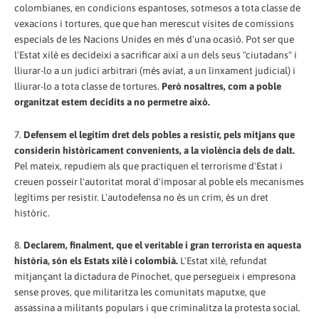
colombianes, en condicions espantoses, sotmesos a tota classe de
vexacions i tortures, que que han merescut visites de comissions
especials de les Nacions Unides en més d'una ocasió. Pot ser que
l'Estat xilè es decideixi a sacrificar així a un dels seus "ciutadans" i
lliurar-lo a un judici arbitrari (més aviat, a un linxament judicial) i
lliurar-lo a tota classe de tortures.
Però nosaltres, com a poble
organitzat estem decidits a no permetre això.
7.
Defensem el legítim dret dels pobles a resistir, pels mitjans que
considerin històricament convenients, a la violència dels de dalt.
Pel mateix, repudiem als que practiquen el terrorisme d'Estat i
creuen posseir l'autoritat moral d'imposar al poble els mecanismes
legítims per resistir. L'autodefensa no és un crim, és un dret
històric.
8.
Declarem, finalment, que el veritable i gran terrorista en aquesta
història, són els Estats xilè i colombià.
L'Estat xilè, refundat
mitjançant la dictadura de Pinochet, que persegueix i empresona
sense proves, que militaritza les comunitats maputxe, que
assassina a militants populars i que criminalitza la protesta social.