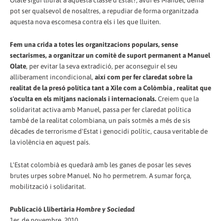
Olate sigui lliurat a aquesta classe d'Estat?, avui és Manuel, demà
pot ser qualsevol de nosaltres, a repudiar de forma organitzada
aquesta nova escomesa contra els i les que lluiten.
Fem una crida a totes les organitzacions populars, sense
sectarismes, a organitzar un comitè de suport permanent a Manuel
Olate
, per evitar la seva extradició, per aconseguir el seu
alliberament incondicional,
així com per fer claredat sobre la
realitat de la presó política tant a Xile com a Colòmbia , realitat que
s'oculta en els mitjans nacionals i internacionals.
Creiem que la
solidaritat activa amb Manuel, passa per fer claredat política
també de la realitat colombiana, un país sotmès a més de sis
dècades de terrorisme d'Estat i genocidi polític, causa veritable de
la violència en aquest país.
L'Estat colombià es quedarà amb les ganes de posar les seves
brutes urpes sobre Manuel. No ho permetrem. A sumar força,
mobilització i solidaritat.
Publicació Llibertària
Hombre y Sociedad
1er. de novembre, 2010