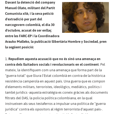
Davant la detenció del company
Manuel Olate, militant del Partit
Comunista xilè, i la seva petició
d'extradició per part del
narcogovern colombià, el dia 30
d'octubre, acusat de ser enllaç
entre les FARC-EP i la Coordinadora
Arauko Malleko, la publicació llibertària Hombre y Sociedad, pren
la següent posició:
1.
Repudiem aquesta acusació que no és sinó una amenaça en
contra dels lluitadors socials i revolucionaris en el continent
. Pel
mateix, la identifiquem com una amenaça que forma part de la
"guerra total" que lliura l'Estat colombià en contra de la històrica
resistència camperola en aquest país. Una guerra que es compon
d'elements militars, terroristes, ideològics, mediàtics, polítics i
també jurídics -aquesta estratègia es coneix gràcies als documents
filtrats del DAS, la policia política colombiana, en la qual
instrueixen als seus testaferros a impulsar una política de "guerra
jurídica" contra els opositors al règim terrorrista d'aquest país-.