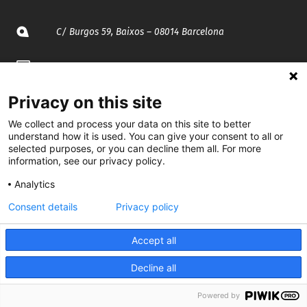
C/ Burgos 59, Baixos – 08014 Barcelona
spccc@
spcgtcatalunya.cat
935 120 481
Privacy on this site
We collect and process your data on this site to better
understand how it is used. You can give your consent to all or
@CGTCatalunya
selected purposes, or you can decline them all. For more
information, see our privacy policy.
cgtcatalunya
Analytics
CGTCatalunya
Consent details
Privacy policy
cgtcatalunya
Accept all
Decline all
Desenvolupat per
Powered by