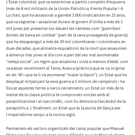
L'Estat colombià, que va exterminar a partits complets d'esquerra
(més de 8 mil militants de la Unión Patriótica, Frente Popular i A
Luchar), que ha assassinat a gairebé 3.000 sindicalistes en 25 anys,
que va segrestar i assassinar durant el govern d'Uribe a més de 3
mil joves per presentar-los davant les càmeres com "guerrillers
donats de baixa en combat" (part de la seva propaganda de guerra),
que ha desaparegut a més de 30 mil colombianes i colombians en
dues dècades, que alimenta esquadrons de la mort que assassinen
a almenys tres joves al dia com a part del seu mal anomenada
"neteja social", un règim que assassina i viola a menors d'edat, com
va passar recentment al Tame, Arauca (pràctica que es va originar
en els '40 i que se li va anomenar "matar la llavor"), un Estat que ha
desplaçat mitjançant la seva guerra a 5 milions de camperols i ha
lliurat aquestes terres a narco-terratinents, un Estat on més de la
meitat de la classe política té comprovats vincles amb el
paramilitarisme i el narcotràfic, com ho demostra l'escàndol de la
parapolítica. I, finalment, un Estat que és la punta de llança per
l'imperialisme ianqui a la nostra regió.
Permetrem els sectors organitzats del camp popular que Manuel