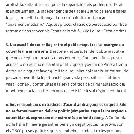
arbitrària, saltant-se la suposada separació dels poders de l'Estat
(particularment, la independència de l'aparell jurídic), sense bases
legals, procedint mitjançant una culpabilitat mitjançant
"linxament mediàtic". Aquest procés clàssic de persecució política
retrata de cos sencer als Estats colombià i xilè i el seu Estat de dret.
5.
L'acusació de ser enllaç entre el poble maputxe i la insurgència
colombiana és irrisòria
. Desconeix el caràcter del poble maputxe
que no accepta representacions externes. Com hem dit, aquesta
acusació no és sinó el capital polític que el govern de Piñera tracta
de treure d'aquest favor que li fa al seu aliat colombià, intentant, de
passada, revertir la legitimació guanyada pels peñis en l'última
vaga i donar-li continuïtat a la seva política de criminalització del
moviment social i altres formes de resistències al règim neoliberal.
6.
Sobre la petició d'extradició, d'acord amb alguna cosa que a Xile
no és formalment un delicte polític (simpaties cap a la insurgència
colombiana), expressem el nostre més profund rebuig.
A Colòmbia
no hi ha ni hi haurà garanties per a un degut procés: la prova, són
els 7.500 presos polítics que es podreixen cada dia a les presons