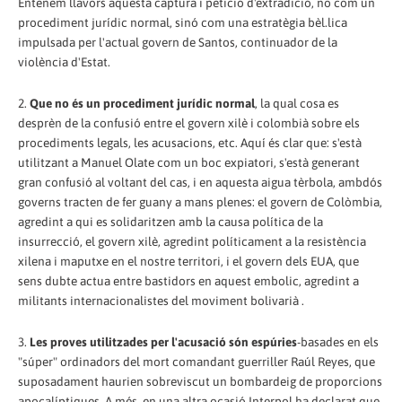
Entenem llavors aquesta captura i petició d'extradició, no com un
procediment jurídic normal, sinó com una estratègia bèl.lica
impulsada per l'actual govern de Santos, continuador de la
violència d'Estat.
2.
Que no és un procediment jurídic normal
, la qual cosa es
desprèn de la confusió entre el govern xilè i colombià sobre els
procediments legals, les acusacions, etc. Aquí és clar que: s'està
utilitzant a Manuel Olate com un boc expiatori, s'està generant
gran confusió al voltant del cas, i en aquesta aigua tèrbola, ambdós
governs tracten de fer guany a mans plenes: el govern de Colòmbia,
agredint a qui es solidaritzen amb la causa política de la
insurrecció, el govern xilè, agredint políticament a la resistència
xilena i maputxe en el nostre territori, i el govern dels EUA, que
sens dubte actua entre bastidors en aquest embolic, agredint a
militants internacionalistes del moviment bolivarià .
3.
Les proves utilitzades per l'acusació són espúries
-basades en els
"súper" ordinadors del mort comandant guerriller Raúl Reyes, que
suposadament haurien sobreviscut un bombardeig de proporcions
apocalíptiques. A més, en una altra ocasió Interpol ha declarat que