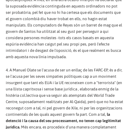
la suposada evidència continguda en aquests ordinadors no pot
ser probatòria, pel fet que no hi ha certesa que els documents que
el govern colombià diu haver trobat en ells, no hagin estat
manipulats. Els computadors de Reyes són un barret de mag que el
govern de Santos ha utilitzat al seu gust per perseguir a qui
considera persones molestes -tots els casos basats en aquesta
espúria evidència han caigut pel seu propi pes, però l'efecte
intimidatori i de desgast de l'oposició, és el que realment es busca
amb aquesta nova línia impulsada.
4. A Manuel Olate se l'acusa de ser un enllaç de les FARC-EP, és a dir,
se l'acusa per les seves simpaties polítiques cap a un moviment
insurgent que tant els EUA i la UE reconeixen com a "terrorista" (en
una llista capritxosa i sense base jurídica , elaborada enmig de la
histèria col.lectiva que va seguir als atemptats del World Trade
Centre, suposadament realitzats per Al-Qaida), però que no ha estat
reconegut com a tal, ni pel govern de Xile, ni per les organitzacions
continentals de les quals aquest govern fa part. Com a tal,
la
detenció i la causa del seu processament, no tenen cap legitimitat
jurídica.
Més encara, es procedeix d'una manera completament