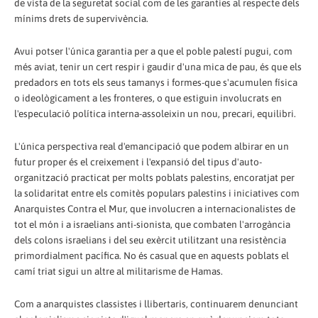
de vista de la seguretat social com de les garanties al respecte dels
mínims drets de supervivència.
Avui potser l'única garantia per a que el poble palestí pugui, com
més aviat, tenir un cert respir i gaudir d'una mica de pau, és que els
predadors en tots els seus tamanys i formes-que s'acumulen física
o ideològicament a les fronteres, o que estiguin involucrats en
l'especulació política interna-assoleixin un nou, precari, equilibri.
L'única perspectiva real d'emancipació que podem albirar en un
futur proper és el creixement i l'expansió del tipus d'auto-
organització practicat per molts poblats palestins, encoratjat per
la solidaritat entre els comitès populars palestins i iniciatives com
Anarquistes Contra el Mur, que involucren a internacionalistes de
tot el món i a israelians anti-sionista, que combaten l'arrogància
dels colons israelians i del seu exèrcit utilitzant una resistència
primordialment pacífica. No és casual que en aquests poblats el
camí triat sigui un altre al militarisme de Hamas.
Com a anarquistes classistes i llibertaris, continuarem denunciant