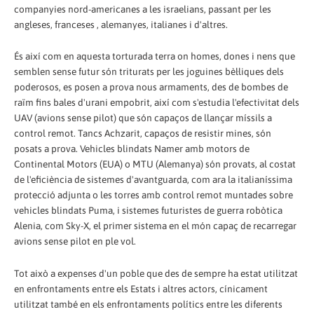
companyies nord-americanes a les israelians, passant per les
angleses, franceses , alemanyes, italianes i d'altres.
És així com en aquesta torturada terra on homes, dones i nens que
semblen sense futur són triturats per les joguines bèl·liques dels
poderosos, es posen a prova nous armaments, des de bombes de
raïm fins bales d'urani empobrit, així com s'estudia l'efectivitat dels
UAV (avions sense pilot) que són capaços de llançar míssils a
control remot. Tancs Achzarit, capaços de resistir mines, són
posats a prova. Vehicles blindats Namer amb motors de
Continental Motors (EUA) o MTU (Alemanya) són provats, al costat
de l'eficiència de sistemes d'avantguarda, com ara la italianíssima
protecció adjunta o les torres amb control remot muntades sobre
vehicles blindats Puma, i sistemes futuristes de guerra robòtica
Alenia, com Sky-X, el primer sistema en el món capaç de recarregar
avions sense pilot en ple vol.
Tot això a expenses d'un poble que des de sempre ha estat utilitzat
en enfrontaments entre els Estats i altres actors, cínicament
utilitzat també en els enfrontaments polítics entre les diferents