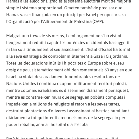
Hamas a les eleccions, gràcies al sistema electoral mixt de majoria
simple i sistema proporcional. Ometen també de precisar que
Hamas va ser finançada en un principi per Israel per oposar-se a
l'Organització per l’Alliberament de Palestina (OAP).
Malgrat una treva de sis mesos, L'embargament no s'ha vist ni
lleugerament reduït i cap de les potències occidentals ha suggerit
ni tan sols tímidament el seu aixecament. L'Estat d'Israel ha tornat
a la seva estratègia de controlar militarment a Gaza i Cisjordània.
Totes les declaracions inútils i hipòcrites d'Europa sobre el seu
desig de pau, sistemàticament obliden esmentar els 60 anys en que
Israel ha violat descaradament innombrables resolucions de
Nacions Unides i continua ocupant militarment territori palestí,
mentre colònies israelianes es disseminen diàriament per aquest,
mentre es construeixen murs que segreguen poblats complets i
impedeixen a milions de refugiats el retorn a les seves terres,
destruint plantacions d'oliveres i assassinant al bestiar, humiliant
diàriament a tot qui intenti creuar els murs de la segregació per
poder treballar, anar a l'hospital o a l'escola.
Però hi ha més: també oculten que la treva va ser en realitat