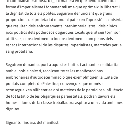
al colonialisme sionista d'igual manera en què denunciem tota
forma d'imperialisme i fonamentalisme que oprimeix la llibertat i
la dignitat de tots els pobles. Seguirem denunciant que grans
proporcions del proletariat mundial pateixen l'opressió i la misèria
que resulten dels enfrontaments inter-imperialistes i dels cínics
jocs polítics dels poderosos oligarques locals que, al seu torn, són
utilitzats, conscientment o inconscientment, com peons dels
escacs internacional de les disputes imperialistes, marcades per la
sang proletària.
Seguirem donant suport a aquestes lluites i actuant en solidaritat
amb el poble palestí, recolzant totes les manifestacions
embrionàries d'autodeterminació que exemplifiquen la lluita de
poblats complets de Palestina, convençuts que només si
aconsegueixen alliberar-se a si mateixos de la perniciosa influència
de tot Estat o de les oligarquies paraestatals, podran llavors els
homes i dones de la classe treballadora aspirar a una vida amb més
dignitat.
Signants, fins ara, del manifest: