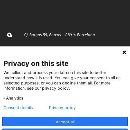
C/ Burgos 59, Baixos – 08014 Barcelona
spccc@
spcgtcatalunya.cat
Privacy on this site
935 120 481
We collect and process your data on this site to better
understand how it is used. You can give your consent to all or
@CGTCatalunya
selected purposes, or you can decline them all. For more
information, see our privacy policy.
cgtcatalunya
Analytics
CGTCatalunya
Consent details
Privacy policy
cgtcatalunya
Accept all