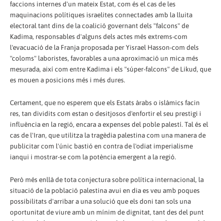
faccions internes d'un mateix Estat, com és el cas de les
maquinacions polítiques israelites connectades amb la lluita
electoral tant dins de la coalició governant dels "falcons" de
Kadima, responsables d'alguns dels actes més extrems-com
l'evacuació de la Franja proposada per Yisrael Hasson-com dels
"coloms" laboristes, favorables a una aproximació un mica més
mesurada, així com entre Kadima i els "súper-falcons" de Likud, que
es mouen a posicions més i més dures.
Certament, que no esperem que els Estats àrabs o islàmics facin
res, tan dividits com estan o desitjosos d'enfortir el seu prestigi i
influència en la regió, encara a expenses del poble palestí. Tal és el
cas de l'Iran, que utilitza la tragèdia palestina com una manera de
publicitar com l'únic bastió en contra de l'odiat imperialisme
ianqui i mostrar-se com la potència emergent a la regió.
Però més enllà de tota conjectura sobre política internacional, la
situació de la població palestina avui en dia es veu amb poques
possibilitats d'arribar a una solució que els doni tan sols una
oportunitat de viure amb un mínim de dignitat, tant des del punt