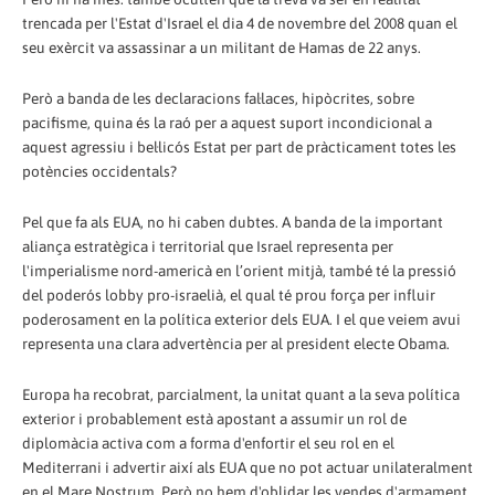
trencada per l'Estat d'Israel el dia 4 de novembre del 2008 quan el
seu exèrcit va assassinar a un militant de Hamas de 22 anys.
Però a banda de les declaracions fal·laces, hipòcrites, sobre
pacifisme, quina és la raó per a aquest suport incondicional a
aquest agressiu i bel·licós Estat per part de pràcticament totes les
potències occidentals?
Pel que fa als EUA, no hi caben dubtes. A banda de la important
aliança estratègica i territorial que Israel representa per
l'imperialisme nord-americà en l’orient mitjà, també té la pressió
del poderós lobby pro-israelià, el qual té prou força per influir
poderosament en la política exterior dels EUA. I el que veiem avui
representa una clara advertència per al president electe Obama.
Europa ha recobrat, parcialment, la unitat quant a la seva política
exterior i probablement està apostant a assumir un rol de
diplomàcia activa com a forma d'enfortir el seu rol en el
Mediterrani i advertir així als EUA que no pot actuar unilateralment
en el Mare Nostrum. Però no hem d'oblidar les vendes d'armament,