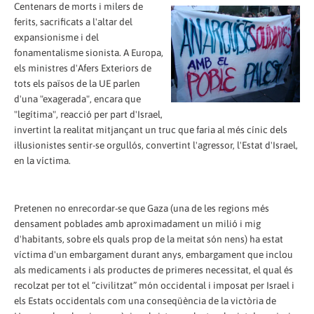
Centenars de morts i milers de
ferits, sacrificats a l'altar del
expansionisme i del
fonamentalisme sionista. A Europa,
els ministres d'Afers Exteriors de
tots els països de la UE parlen
d'una "exagerada", encara que
"legítima", reacció per part d'Israel,
invertint la realitat mitjançant un truc que faria al més cínic dels
il·lusionistes sentir-se orgullós, convertint l'agressor, l'Estat d'Israel,
en la víctima.
Pretenen no enrecordar-se que Gaza (una de les regions més
densament poblades amb aproximadament un milió i mig
d'habitants, sobre els quals prop de la meitat són nens) ha estat
víctima d'un embargament durant anys, embargament que inclou
als medicaments i als productes de primeres necessitat, el qual és
recolzat per tot el “civilitzat” món occidental i imposat per Israel i
els Estats occidentals com una conseqüència de la victòria de