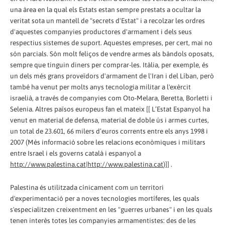
una àrea en la qual els Estats estan sempre prestats a ocultar la
veritat sota un mantell de "secrets d'Estat" i a recolzar les ordres
d'aquestes companyies productores d'armament i dels seus
respectius sistemes de suport. Aquestes empreses, per cert, mai no
són parcials. Són molt feliços de vendre armes als bàndols oposats,
sempre que tinguin diners per comprar-les. Itàlia, per exemple, és
un dels més grans proveïdors d'armament de l'Iran i del Líban, però
també ha venut per molts anys tecnologia militar a l'exèrcit
israelià, a través de companyies com Oto-Melara, Beretta, Borletti i
Selenia. Altres països europeus fan el mateix [[ L’Estat Espanyol ha
venut en material de defensa, material de doble ús i armes curtes,
un total de 23.601, 66 milers d’euros corrents entre els anys 1998 i
2007 (Més informació sobre les relacions econòmiques i militars
entre Israel i els governs català i espanyol a
http://www.palestina.cat|http://www.palestina.cat
)]] .
Palestina és utilitzada cínicament com un territori
d'experimentació per a noves tecnologies mortíferes, les quals
s'especialitzen creixentment en les "guerres urbanes" i en les quals
tenen interès totes les companyies armamentistes: des de les