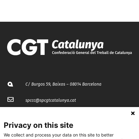
C/ Burgos 59, Baixos – 08014 Barcelona
spccc@
spcgtcatalunya.cat
935 120 481
Privacy on this site
@CGTCatalunya
We collect and process your data on this site to better