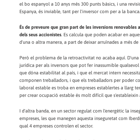
el bo espanyol a 10 anys més 300 punts bàsics, i una revisió
Espanya, és inviable, tant per l'inversor com per a la banca
És de preveure que gran part de les inversions renovables
dels seus accionistes
. Es calcula que poden acabar en aque
d'una o altra manera, a part de deixar arruïnades a més de 
Però el problema de la retroactivitat no acaba aquí. D'una 
jurídica per als inversors que pot fer inassumible qualsevol
que dóna estabilitat al país, i que el mercat intern necess
componen treballadors, i que els treballadors per poder con
laboral estable es troba en empreses establertes a llarg ter
per crear ocupació estable és molt difícil que s'estableixin
I d'altra banda, en un sector regulat com l'energètic la in
empreses, les que manegen aquesta inseguretat com Iberdrol
qual 4 empreses controlen el sector.