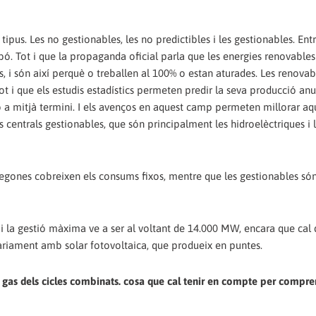
tipus. Les no gestionables, les no predictibles i les gestionables. Ent
rbó. Tot i que la propaganda oficial parla que les energies renovables
s, i són així perquè o treballen al 100% o estan aturades. Les renova
tot i que els estudis estadístics permeten predir la seva producció anua
a mitjà termini. I els avenços en aquest camp permeten millorar aq
s centrals gestionables, que són principalment les hidroelèctriques i l
 segones cobreixen els consums fixos, mentre que les gestionables són
 la gestió màxima ve a ser al voltant de 14.000 MW, encara que cal 
àriament amb solar fotovoltaica, que produeix en puntes.
al gas dels cicles combinats. cosa que cal tenir en compte per compre