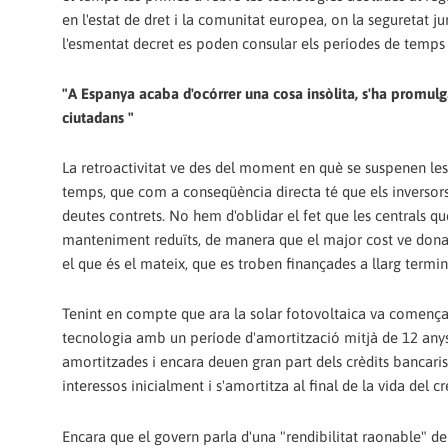
en l'estat de dret i la comunitat europea, on la seguretat j
l'esmentat decret es poden consular els períodes de temps 
"A Espanya acaba d'ocórrer una cosa insòlita, s'ha promulg
ciutadans "
La retroactivitat ve des del moment en què se suspenen les
temps, que com a conseqüència directa té que els inversors
deutes contrets. No hem d'oblidar el fet que les centrals 
manteniment reduïts, de manera que el major cost ve donat
el que és el mateix, que es troben finançades a llarg termin
Tenint en compte que ara la solar fotovoltaica va començar 
tecnologia amb un període d'amortització mitjà de 12 anys
amortitzades i encara deuen gran part dels crèdits bancari
interessos inicialment i s'amortitza al final de la vida del cr
Encara que el govern parla d'una "rendibilitat raonable" del