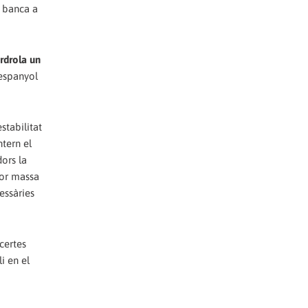
a banca a
rdrola un
 espanyol
stabilitat
ntern el
dors la
jor massa
essàries
certes
i en el