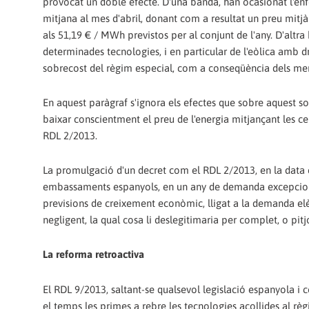
provocat un doble efecte. D'una banda, han ocasionat l'en
mitjana al mes d'abril, donant com a resultat un preu mitjà
als 51,19 € / MWh previstos per al conjunt de l'any. D'altr
determinades tecnologies, i en particular de l'eòlica amb d
sobrecost del règim especial, com a conseqüència dels men
En aquest paràgraf s'ignora els efectes que sobre aquest so
baixar conscientment el preu de l'energia mitjançant les cen
RDL 2/2013.
La promulgació d'un decret com el RDL 2/2013, en la data 
embassaments espanyols, en un any de demanda excepcional
previsions de creixement econòmic, lligat a la demanda el
negligent, la qual cosa li deslegitimaria per complet, o pi
La reforma retroactiva
El RDL 9/2013, saltant-se qualsevol legislació espanyola i c
el temps les primes a rebre les tecnologies acollides al rè