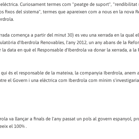
a elèctrica. Curiosament termes com "peatge de suport", "rendibilitat
stos fixos del sistema", termes que apareixen com a nous en la nova 
erdrola.
rrada comença a partir del minut 30) es veu una xerrada en la qual e
latòria d'Iberdrola Renovables, l'any 2012, un any abans de la Ref
 la data en què el Responsable d'Iberdrola va donar la xerrada, a la 
 qui és el responsable de la mateixa, la companyia Iberdrola, anem a
tre el Govern i una elèctrica com Iberdrola com mínim s'investigaria. 
la va llançar a finals de l'any passat un pols al govern espanyol, p
eeix el 100% .