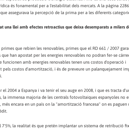
urídica és fonamental per a l'estabilitat dels mercats. A la pàgina 228
que assegurava la percepció de la prima per a les diferents categori
at una llei amb efectes retroactius que deixa desemparats a milers d
 primes que rebien les renovables, primes que el RD 661 / 2007 gara
 que han apostat per les energies renovables no podran fer-se càrre
que funcionen amb energies renovables tenen uns costos d'operació i
 pels costos d'amortització, i és de preveure un palanquejament im
i.
el 2004 a Espanya i va tenir el seu auge en 2008, i que es tracta d'u
, la immensa majoria de les centrals fotovoltaiques espanyoles no e
s, més encara en un país on la "amortització francesa" on es paguen
èdit.
 7'5%, la realitat és que pretén implantar un sistema de retribució fi