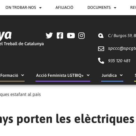
ON TROBAR-NOS
AFILIACIÓ
DOCUMENTS
RE
C/ Burgos 59, 
spccc@
spcgt
935 120 481
Formació
Acció Feminista LGTBIQ+
Jurídica
iques estafant al país
anys porten les elèctriques