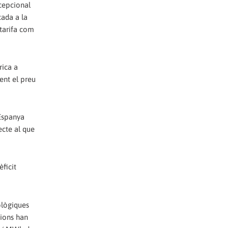
xcepcional
cada a la
 tarifa com
rica a
ent el preu
 Espanya
ecte al que
ficit
ològiques
cions han