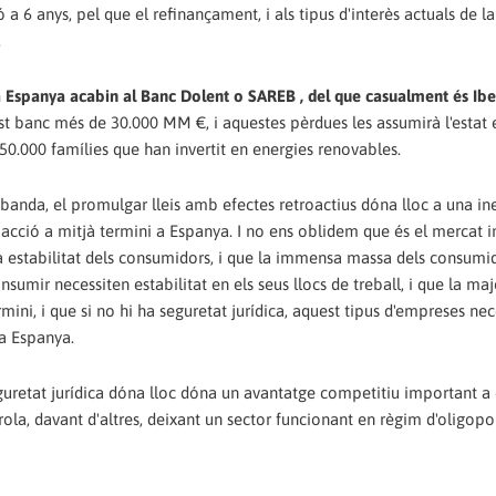
 a 6 anys, pel que el refinançament, i als tipus d'interès actuals de l
.
 a Espanya acabin al Banc Dolent o SAREB , del que casualment és Ibe
st banc més de 30.000 MM €, i aquestes pèrdues les assumirà l'estat
50.000 famílies que han invertit en energies renovables.
banda, el promulgar lleis amb efectes retroactius dóna lloc a una ine
 acció a mitjà termini a Espanya. I no ens oblidem que és el mercat i
ita estabilitat dels consumidors, i que la immensa massa dels consumi
sumir necessiten estabilitat en els seus llocs de treball, i que la ma
mini, i que si no hi ha seguretat jurídica, aquest tipus d'empreses nec
 a Espanya.
seguretat jurídica dóna lloc dóna un avantatge competitiu important a 
a, davant d'altres, deixant un sector funcionant en règim d'oligopol