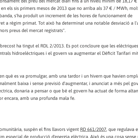
fonsament del preu del mercat diari fins a un nivell mínim de 18,17 
 en els sis primers mesos de 2013 que no arriba als 37 € / MWh, molt
a banda, s'ha produït un increment de les hores de funcionament de
ret a règim primat. Tot això ha determinat una notable desviació a l'
ors preus del mercat registrats".
brecost ha tingut el RDL 2/2013. Es pot concloure que les elèctrique
trals hidroelèctriques i el govern va augmentar el Dèficit Tarifari mi
en què es va promulgar, amb una tardor i un hivern que havien omple
ment baixa i sense previsió d'augmentar, i anunciat a més pel gov
èctrica, donaria a pensar o que bé el govern ha actuat de forma alt
tjor encara, amb una profunda mala fe.
omunitària, suspèn el fins llavors vigent
RD 661/2007
, que regulava e
gim especial de producció d'energia elèctrica. Això és una cosa sense