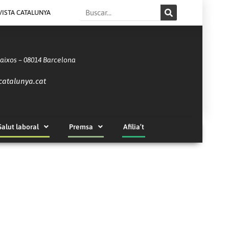
Search
VISTA CATALUNYA
Baixos – 08014 Barcelona
catalunya.cat
Salut laboral
Premsa
Afilia’t