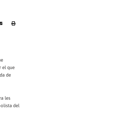
ue
r el que
ada de
ra les
olista del