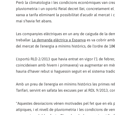
Però la climatologia i les condicions econòmiques van crear
pluviometria i un oportú Reial decret llei, concretament el
xarxa a tarifa eliminant la possibilitat d'acudir al mercat i 
mai s'havia fet abans.
Les companyies elèctriques en un any de caiguda de la dema
treballar.
La demanda elèctrica a Espanya
es va cobrir amb 
del mercat de l'energia a mínims històrics, de l'ordre de 
L'oportú RLD 2/2013 que havia entrat en vigor l'1 de febr
coincideixen amb hivern i primavera) va augmentar en més
hauria d'haver rebut si haguessin seguit en el sistema tra
Amb un preu de l'energia en mínims històrics les primes reb
Tarifari, servint en safata les excuses per al RDL 9/2013, c
"Aquestes desviacions vénen motivades pel fet que en els
atípiques, i el nivell de pluviometria i les condicions de v