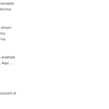
 raonable
Reforma
l senyor
orma
Fira
 analitzar
Aquí ...
roposant el