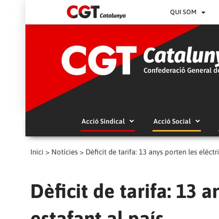
QUI SOM
Acció Sindical
Acció Social
Inici
>
Notícies
>
Dèficit de tarifa: 13 anys porten les elèctr
Dèficit de tarifa: 13 
estafant al país