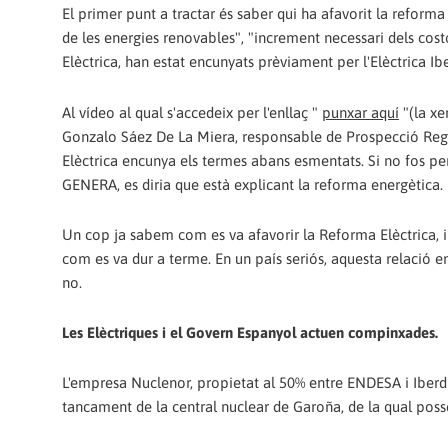
El primer punt a tractar és saber qui ha afavorit la reform
de les energies renovables", "increment necessari dels co
Elèctrica, han estat encunyats prèviament per l'Elèctrica Ib
Al vídeo al qual s'accedeix per l'enllaç "
punxar aquí
"(la xe
Gonzalo Sáez De La Miera, responsable de Prospecció Regu
Elèctrica encunya els termes abans esmentats. Si no fos per
GENERA, es diria que està explicant la reforma energètica.
Un cop ja sabem com es va afavorir la Reforma Elèctrica, i
com es va dur a terme. En un país seriós, aquesta relació en
no.
Les Elèctriques i el Govern Espanyol actuen compinxades.
L'empresa Nuclenor, propietat al 50% entre ENDESA i Iberdro
tancament de la central nuclear de Garoña, de la qual poss