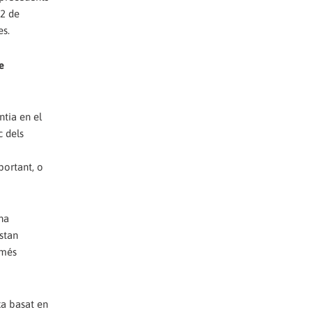
62 de
es.
e
ntia en el
c dels
portant, o
na
stan
 més
xa basat en