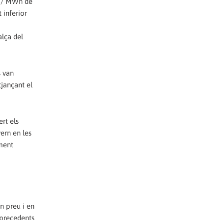
€ / MWh de
 inferior
alça del
s van
tjançant el
rt els
ern en les
ament
n preu i en
 precedents