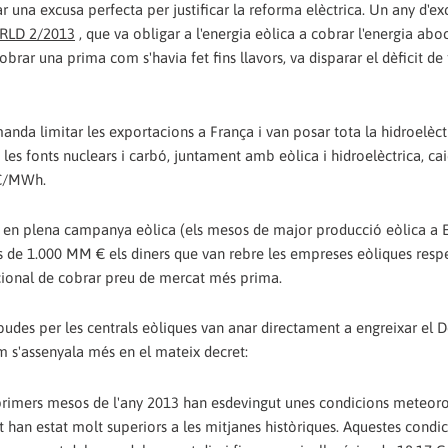
 una excusa perfecta per justificar la reforma elèctrica. Un any d'e
RLD 2/2013
, que va obligar a l'energia eòlica a cobrar l'energia abo
cobrar una prima com s'havia fet fins llavors, va disparar el dèficit de
nda limitar les exportacions a França i van posar tota la hidroelèct
les fonts nuclears i carbó, juntament amb eòlica i hidroelèctrica, cai
18€/MWh.
er, en plena campanya eòlica (els mesos de major producció eòlica a
 de 1.000 MM € els diners que van rebre les empreses eòliques resp
dicional de cobrar preu de mercat més prima.
udes per les centrals eòliques van anar directament a engreixar el Dè
om s'assenyala més en el mateix decret:
 primers mesos de l'any 2013 han esdevingut unes condicions meteor
ent han estat molt superiors a les mitjanes històriques. Aquestes condi