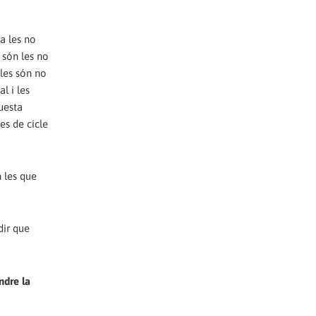
ra les no
 són les no
bles són no
l i les
uesta
es de cicle
 les que
dir que
ndre la