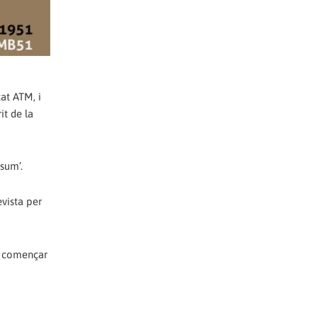
at ATM, i
it de la
nsum’.
evista per
 a començar