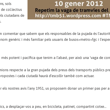
ns, sols
de col.lectius
els ciutadans de
.
 comentar que sabem que els responsables de la pujada és l’autorit
nom genèric i més familiar pels usuaris de busos+metro+fgc i l’esper
ma més potent i pacífica que tenim a l’abast, per això una ‘vaga de co
nions respecte a la gran pujada dels preus dels transports públics pr
ropostes i cada ciutadà haurà d’escollir també com actuar.
zar els nostres avis l’any 1951, us proposem donar un primer pas per
ics, a desplaçar-vos a peu, en bicicleta, patinet, compartint cotxe…