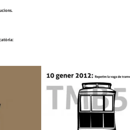
tucions.
catòria: