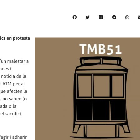
ics en protesta
d’un malestar a
ones i
notícia de la
l’ATM per al
que afecten la
ts no saben (o
rada o la
l sacrifici
egir i adherir