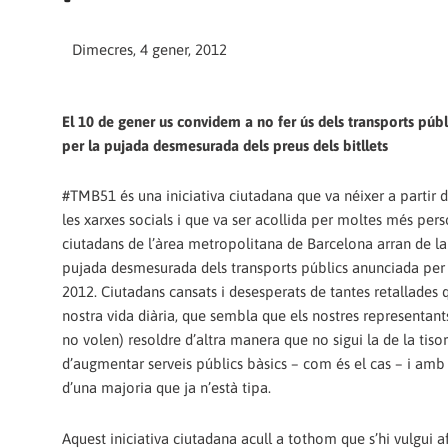
Dimecres, 4 gener, 2012
El 10 de gener us convidem a no fer ús dels transports públ
per la pujada desmesurada dels preus dels bitllets
#TMB51 és una iniciativa ciutadana que va néixer a partir 
les xarxes socials i que va ser acollida per moltes més pers
ciutadans de l’àrea metropolitana de Barcelona arran de la 
pujada desmesurada dels transports públics anunciada per 
2012. Ciutadans cansats i desesperats de tantes retallades 
nostra vida diària, que sembla que els nostres representan
no volen) resoldre d’altra manera que no sigui la de la tiso
d’augmentar serveis públics bàsics – com és el cas – i amb e
d’una majoria que ja n’està tipa.
Aquest iniciativa ciutadana acull a tothom que s’hi vulgui af