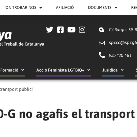
ON TROBAR-NOS
AFILIACIÓ
DOCUMENTS
RE
C/ Burgos 59, 
spccc@
spcgt
935 120 481
Formació
Acció Feminista LGTBIQ+
Jurídica
transport públic!
0-G no agafis el transport