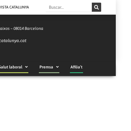
Search
VISTA CATALUNYA
Baixos – 08014 Barcelona
catalunya.cat
Salut laboral
Premsa
Afilia’t