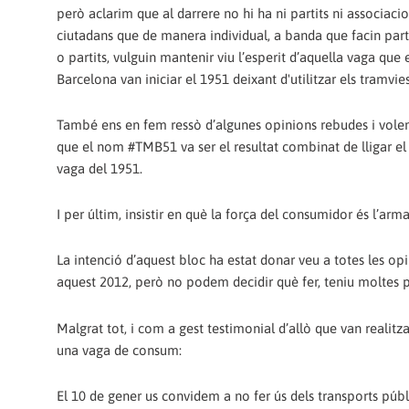
però aclarim que al darrere no hi ha ni partits ni associacio
ciutadans que de manera individual, a banda que facin part 
o partits, vulguin mantenir viu l’esperit d’aquella vaga que 
Barcelona van iniciar el 1951 deixant d'utilitzar els tramvies
També ens en fem ressò d’algunes opinions rebudes i volem
que el nom #TMB51 va ser el resultat combinat de lligar el 
vaga del 1951.
I per últim, insistir en què la força del consumidor és l’ar
La intenció d’aquest bloc ha estat donar veu a totes les opi
aquest 2012, però no podem decidir què fer, teniu moltes p
Malgrat tot, i com a gest testimonial d’allò que van realit
una vaga de consum:
El 10 de gener us convidem a no fer ús dels transports públ