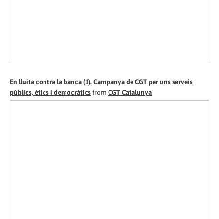
En lluita contra la banca (1). Campanya de CGT per uns serveis
públics, ètics i democràtics
from
CGT Catalunya