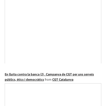
En lluita contra la banca (2) . Campanya de CGT per uns serveis
públics, ètics i democràtics
from
CGT Catalunya