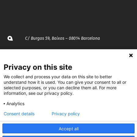
C/ Burgos 59, Baixos – 08014 Barcelona
spccc@
spcgtcatalunya.cat
Privacy on this site
935 120 481
We collect and process your data on this site to better
understand how it is used. You can give your consent to all or
@CGTCatalunya
selected purposes, or you can decline them all. For more
information, see our privacy policy.
cgtcatalunya
Analytics
CGTCatalunya
Consent details
Privacy policy
cgtcatalunya
Accept all