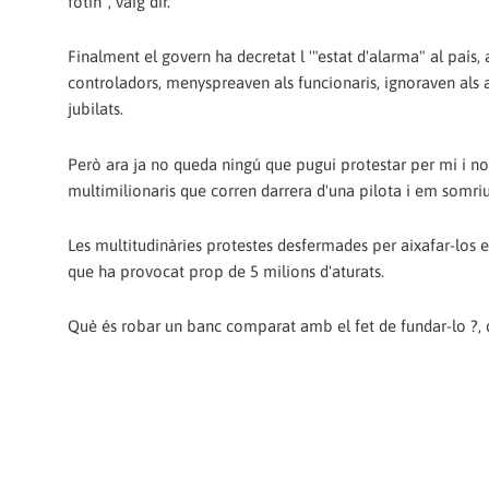
fotin", vaig dir.
Finalment el govern ha decretat l '"estat d'alarma" al pa
controladors, menyspreaven als funcionaris, ignoraven als a
jubilats.
Però ara ja no queda ningú que pugui protestar per mi i 
multimilionaris que corren darrera d'una pilota i em somriue
Les multitudinàries protestes desfermades per aixafar-los 
que ha provocat prop de 5 milions d'aturats.
Què és robar un banc comparat amb el fet de fundar-lo ?, q