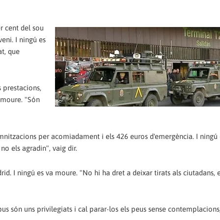
er cent del sou
eni. I ningú es
at, que
s prestacions,
a moure. "Són
demnitzacions per acomiadament i els 426 euros d'emergència. I ningú 
o els agradin", vaig dir.
. I ningú es va moure. "No hi ha dret a deixar tirats als ciutadans, e
ipus són uns privilegiats i cal parar-los els peus sense contemplacions