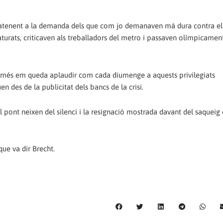
ís, atenent a la demanda dels que com jo demanaven mà dura contra el
turats, criticaven als treballadors del metro i passaven olímpicamen
només em queda aplaudir com cada diumenge a aquests privilegiats
n des de la publicitat dels bancs de la crisi.
el pont neixen del silenci i la resignació mostrada davant del saquei
ue va dir Brecht.