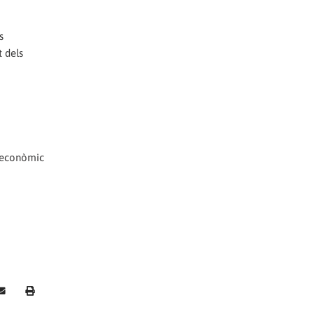
s
t dels
g econòmic