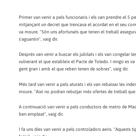
Primer van venir a pels funcionaris i els van prendre el 5 p
mitjançant un decret que trencava el acordat en el seu conv
va moure. "Són uns afortunats que tenen el treball assegur
s'aguantin", vaig dir.
Després van venir a buscar els jubilats i els van congelar le
vulnerant el que estableix el Pacte de Toledo. I ningú es v
gent gran i amb el que reben tenen de sobres", vaig dir.
Més tard van venir a pels aturats i els van rebaixar les in
moure. "Així no podran rebutjar més ofertes de treball que n
A continuació van venir a pels conductors de metro de Madrid
ben empleat", vaig dir.
I fa uns dies van venir a pels controladors aeris. "Aquests t