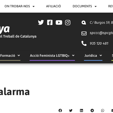
ON TROBAR-NOS
AFILIACIÓ
DOCUMENTS
RE
C/ Burgos 59, 
spccc@
spcgt
935 120 481
Formació
Acció Feminista LGTBIQ+
Jurídica
’alarma