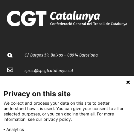
C/ Burgos 59, Baixos – 08014 Barcelona
spccc@
spcgtcatalunya.cat
935 120 481
Privacy on this site
@CGTCatalunya
We collect and process your data on this site to better
understand how it is used. You can give your consent to all or
selected purposes, or you can decline them all. For more
cgtcatalunya
information, see our privacy policy.
CGTCatalunya
Analytics