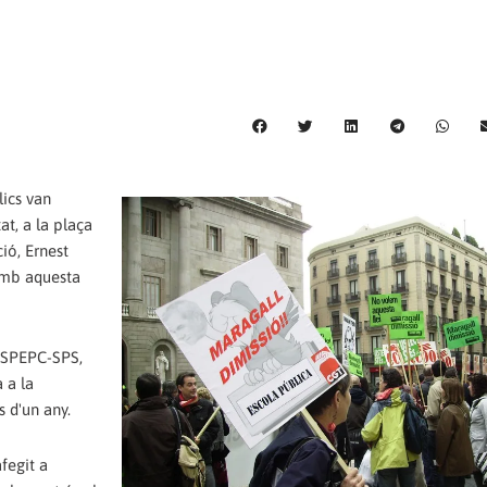
lics van
at, a la plaça
ió, Ernest
 amb aquesta
ASPEPC-SPS,
 a la
 d'un any.
fegit a