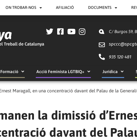
ON TROBAR-NOS
AFILIACIÓ
DOCUMENTS
RE
C/ Burgos 59, 
spccc@
spcgt
935 120 481
Formació
Acció Feminista LGTBIQ+
Jurídica
Ernest Maragall, en una concentració davant del Palau de la Generali
manen la dimissió d’Erne
centració davant del Pala