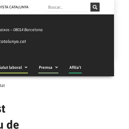
Search
VISTA CATALUNYA
Baixos – 08014 Barcelona
catalunya.cat
Salut laboral
Premsa
Afilia’t
tat
st
u de