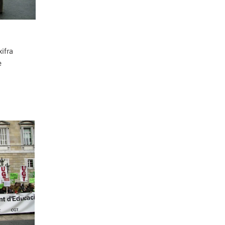
xifra
e