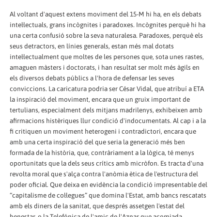
Al voltant d'aquest extens moviment del 15-M hi ha, en els debats
intel·lectuals, grans incògnites i paradoxes. Incògnites perquè hi ha
una certa confusió sobre la seva naturalesa. Paradoxes, perquè els
seus detractors, en línies generals, estan més mal dotats
intel·lectualment que moltes de les persones que, sota unes rastes,
amaguen màsters i doctorats, i han resultat ser molt més àgils en
els diversos debats públics a l'hora de defensar les seves
conviccions. La caricatura podria ser César Vidal, que atribuí a ETA
la inspiració del moviment, encara que un gruix important de
tertulians, especialment dels mitjans madrilenys, exhibeixen amb
afirmacions histèriques llur condició d'indocumentats. Al cap i a la
fi critiquen un moviment heterogeni i contradictori, encara que
amb una certa inspiració del que seria la generació més ben
formada de la història, que, contràriament a la lògica, té menys
oportunitats que la dels seus crítics amb micròfon. Es tracta d'una
revolta moral que s'alça contra l'anòmia ètica de l'estructura del
poder oficial. Que deixa en evidència la condició impresentable del
“capitalisme de col·legues” que domina l'Estat, amb bancs rescatats
amb els diners de la sanitat, que després assetgen l'estat del
benestar, o la Telefónica de l'amic de l'Aznar que acomiada