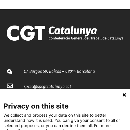
C/ Burgos 59, Baixos – 08014 Barcelona
spccc@
spcgtcatalunya.cat
935 120 481
Privacy on this site
We collect and process your data on this site to better
@CGTCatalunya
understand how it is used. You can give your consent to all or
selected purposes, or you can decline them all. For more
cgtcatalunya