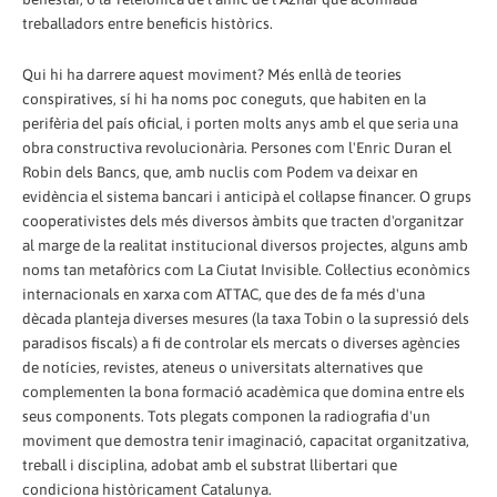
treballadors entre beneficis històrics.
Qui hi ha darrere aquest moviment? Més enllà de teories
conspiratives, sí hi ha noms poc coneguts, que habiten en la
perifèria del país oficial, i porten molts anys amb el que seria una
obra constructiva revolucionària. Persones com l'Enric Duran el
Robin dels Bancs, que, amb nuclis com Podem va deixar en
evidència el sistema bancari i anticipà el col·lapse financer. O grups
cooperativistes dels més diversos àmbits que tracten d'organitzar
al marge de la realitat institucional diversos projectes, alguns amb
noms tan metafòrics com La Ciutat Invisible. Col·lectius econòmics
internacionals en xarxa com ATTAC, que des de fa més d'una
dècada planteja diverses mesures (la taxa Tobin o la supressió dels
paradisos fiscals) a fi de controlar els mercats o diverses agències
de notícies, revistes, ateneus o universitats alternatives que
complementen la bona formació acadèmica que domina entre els
seus components. Tots plegats componen la radiografia d'un
moviment que demostra tenir imaginació, capacitat organitzativa,
treball i disciplina, adobat amb el substrat llibertari que
condiciona històricament Catalunya.