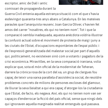
escriptor, amic de Dalí i antic
comissari de propaganda durant la
Guerra Civil entenia aquella estranya situació com el que s'havia
esdevingut quaranta-tres anys abans a Catalunya. En les mateixes
paraules que l'anarquista reusenc Joan Garcia Oliver, s'havien fet
amos del carrer “nosaltres, els qui no teníem nom”. Tot i que la
comparació sembla inadequada, aquesta anècdota voldria il·lustrar
la confusió actual sobre el moviment de protesta de maig i juny a
les ciutats de l'Estat, d'ocupacions espontànies de l'espai públic i
de l'expressió generalitzada del malestar social per part d'aquells
qui, políticament, no existeixen sinó com a votants i pagadors de la
crisi econòmica. Miravitlles, en la seva comparació iraniana, volia
explicar que, sota el món oficial de la modernitat de Teheran,
darrere la crònica rosa de la cort del xa, un grup de clergues fou
capaç de teixir una xarxa paral·lela d'assistència social, de resoldre
problemes concrets de milions de persones excloses del glamour,
de lliurar la seva lleialtat a qui era capaç d'atorgar-los la ciutadania
que l'Estat, de facto, els negava. Així, els qui no tenien nom van ser
capaços d'enderrocar la ficció del país oficial, sense que ningú dels
qui ignoraven aquella marginada realitat entengués què passava.