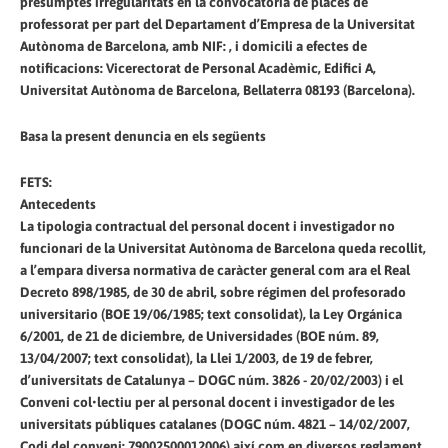
presumptes irregularitats en la convocatòria de places de
professorat per part del Departament d’Empresa de la Universitat
Autònoma de Barcelona, amb NIF: , i domicili a efectes de
notificacions: Vicerectorat de Personal Acadèmic, Edifici A,
Universitat Autònoma de Barcelona, Bellaterra 08193 (Barcelona).
Basa la present denuncia en els següents
FETS:
Antecedents
La tipologia contractual del personal docent i investigador no
funcionari de la Universitat Autònoma de Barcelona queda recollit,
a l’empara diversa normativa de caràcter general com ara el Real
Decreto 898/1985, de 30 de abril, sobre régimen del profesorado
universitario (BOE 19/06/1985; text consolidat), la Ley Orgánica
6/2001, de 21 de diciembre, de Universidades (BOE núm. 89,
13/04/2007; text consolidat), la Llei 1/2003, de 19 de febrer,
d’universitats de Catalunya – DOGC núm. 3826 - 20/02/2003) i el
Conveni col•lectiu per al personal docent i investigador de les
universitats públiques catalanes (DOGC núm. 4821 – 14/02/2007,
Codi del conveni: 79002500012006) així com en diversos reglament