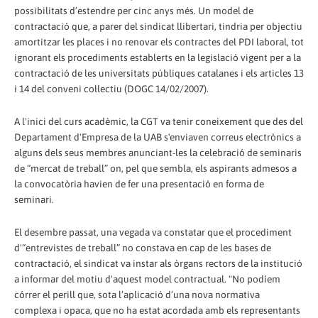
possibilitats d’estendre per cinc anys més. Un model de
contractació que, a parer del sindicat llibertari, tindria per objectiu
amortitzar les places i no renovar els contractes del PDI laboral, tot
ignorant els procediments establerts en la legislació vigent per a la
contractació de les universitats públiques catalanes i els articles 13
i 14 del conveni col·lectiu (DOGC 14/02/2007).
A l'inici del curs acadèmic, la CGT va tenir coneixement que des del
Departament d'Empresa de la UAB s'enviaven correus electrònics a
alguns dels seus membres anunciant-les la celebració de seminaris
de “mercat de treball” on, pel que sembla, els aspirants admesos a
la convocatòria havien de fer una presentació en forma de
seminari.
El desembre passat, una vegada va constatar que el procediment
d'“entrevistes de treball” no constava en cap de les bases de
contractació, el sindicat va instar als òrgans rectors de la institució
a informar del motiu d'aquest model contractual. "No podíem
córrer el perill que, sota l’aplicació d’una nova normativa
complexa i opaca, que no ha estat acordada amb els representants