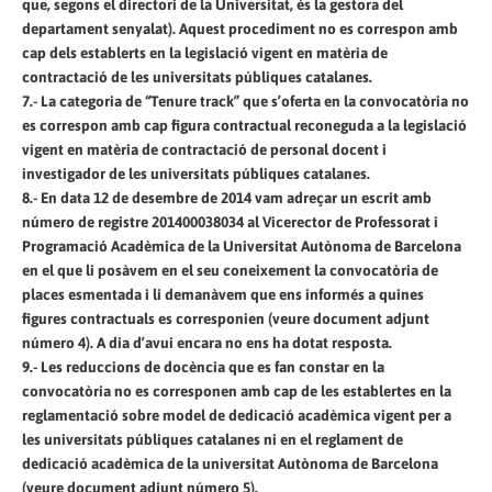
que, segons el directori de la Universitat, és la gestora del
departament senyalat). Aquest procediment no es correspon amb
cap dels establerts en la legislació vigent en matèria de
contractació de les universitats públiques catalanes.
7.- La categoria de “Tenure track” que s’oferta en la convocatòria no
es correspon amb cap figura contractual reconeguda a la legislació
vigent en matèria de contractació de personal docent i
investigador de les universitats públiques catalanes.
8.- En data 12 de desembre de 2014 vam adreçar un escrit amb
número de registre 201400038034 al Vicerector de Professorat i
Programació Acadèmica de la Universitat Autònoma de Barcelona
en el que li posàvem en el seu coneixement la convocatòria de
places esmentada i li demanàvem que ens informés a quines
figures contractuals es corresponien (veure document adjunt
número 4). A dia d’avui encara no ens ha dotat resposta.
9.- Les reduccions de docència que es fan constar en la
convocatòria no es corresponen amb cap de les establertes en la
reglamentació sobre model de dedicació acadèmica vigent per a
les universitats públiques catalanes ni en el reglament de
dedicació acadèmica de la universitat Autònoma de Barcelona
(veure document adjunt número 5).