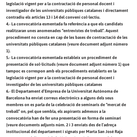
legislació vigent per a la contractació de personal docent i
investigador de les universitats públiques catalanes i directament
contradiu els articles 13 i 14 del conveni col•lectiu.
4.- La convocatòria esmentada fa referència a que els candidats
realitzaran unes anomenades “entrevistes de treball”. Aquest
procediment no consta en cap de les bases de contractació de les
universitats públiques catalanes (veure document adjunt número
1).
5.- La convocatòria esmentada estableix un procediment de
presentació de sol•licituds (veure document adjunt número 1) que
tampoc es correspon amb els procediments establerts en la
legislació vigent per a la contractació de personal docent i
investigador de les universitats públiques catalanes
6.- El Departament d’Empresa de la Universitat Autònoma de
Barcelona ha enviat correus electrònics a alguns dels seus
membres on es parla de la celebració de seminaris de “mercat de
treball” on, pel que sembla, els aspirants admesos a la
convocatòria han de fer una presentació en forma de seminari
(veure documents adjunts núm. 2 i 3 enviats des de l’adreça
institucional del departament i signats per Marta San José Raja