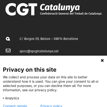
C/ Burgos 59, Baixos – 08014 Barcelona
spccc@
spcgtcatalunya.cat
935 120 481
Privacy on this site
@CGTCatalunya
We collect and process your data on this site to better
understand how it is used. You can give your consent to all or
selected purposes, or you can decline them all. For more
cgtcatalunya
information, see our privacy policy.
CGTCatalunya
Analytics
cgtcatalunya
Consent details
Privacy policy