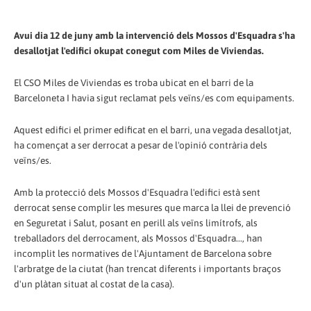
Avui dia 12 de juny amb la intervenció dels Mossos d'Esquadra s'ha
desallotjat l'edifici okupat conegut com Miles de Viviendas.
El CSO Miles de Viviendas es troba ubicat en el barri de la
Barceloneta I havia sigut reclamat pels veïns/es com equipaments.
Aquest edifici el primer edificat en el barri, una vegada desallotjat,
ha començat a ser derrocat a pesar de l'opinió contrària dels
veïns/es.
Amb la protecció dels Mossos d'Esquadra l'edifici està sent
derrocat sense complir les mesures que marca la llei de prevenció
en Seguretat i Salut, posant en perill als veïns limítrofs, als
treballadors del derrocament, als Mossos d'Esquadra..., han
incomplit les normatives de l'Ajuntament de Barcelona sobre
l'arbratge de la ciutat (han trencat diferents i importants braços
d'un plàtan situat al costat de la casa).