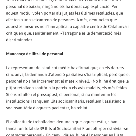
personal de baixa», ningú no els ha donat cap explicació. Per
aquest motiu, volen portar als jutjats les últimes retallades, que
afecten a una seixantena de persones. A més, denuncien que
aquestes mesures no s’han aplicat a cap altre centre de Catalunya i
critiquen que, sanitàriament, «Tarragona és la demarcació més
discriminada».
Mancança de llits i de personal
La representant del sindicat mèdic ha afirmat que, en els darrers
cinc anys, la demanda d’atenció pal·liativa s’ha triplicat, però que el
personal no s’ha incrementat al mateix nivell. «No hi ha dret que la
pitjor retallada sanitària la pateixin els avis malalts, els més febles.
Si ens retallen el pressupost, el personal, si no mantenim les
instal·lacions i tanquem llits sociosanitaris, retallem l’assistència
sociosanitària d’aquests pacients», ha reblat.
El col·lectiu de treballadors denuncia que, aquest estiu, s’han
tancat un total de 39 llits al Sociosanitari Francolí «per estalviar-se
contractar personal». En canvi, diuen, hi ha 42 persones en llista