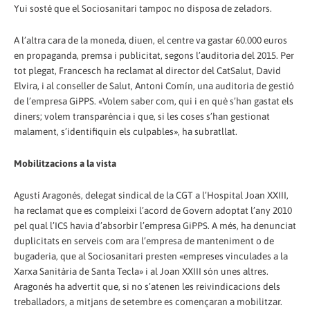
Yui sosté que el Sociosanitari tampoc no disposa de zeladors.
A l’altra cara de la moneda, diuen, el centre va gastar 60.000 euros
en propaganda, premsa i publicitat, segons l’auditoria del 2015. Per
tot plegat, Francesch ha reclamat al director del CatSalut, David
Elvira, i al conseller de Salut, Antoni Comín, una auditoria de gestió
de l’empresa GiPPS. «Volem saber com, qui i en què s’han gastat els
diners; volem transparència i que, si les coses s’han gestionat
malament, s’identifiquin els culpables», ha subratllat.
Mobilitzacions a la vista
Agustí Aragonés, delegat sindical de la CGT a l’Hospital Joan XXIII,
ha reclamat que es compleixi l’acord de Govern adoptat l’any 2010
pel qual l’ICS havia d’absorbir l’empresa GiPPS. A més, ha denunciat
duplicitats en serveis com ara l’empresa de manteniment o de
bugaderia, que al Sociosanitari presten «empreses vinculades a la
Xarxa Sanitària de Santa Tecla» i al Joan XXIII són unes altres.
Aragonés ha advertit que, si no s’atenen les reivindicacions dels
treballadors, a mitjans de setembre es començaran a mobilitzar.