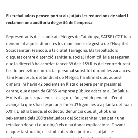
Els treballadors pensen portar als jutjats les reduccions de salari i
reclamen una auditoria de gestió de l’empresa
Representants dels sindicats Metges de Catalunya, SATSE i CGT han
denunciat aquest dimecres les mancances de gestió de l’Hospital
Sociosanitari Francolí, a la ciutat Tarragona. Els treballadors
d’aquest centre d’atenció sanitària, social i domiciliària asseguren
que la direcció ha acordat tancar 39 dels 159 llits del centre durant
l’estiu per evitar contractar personal substitut durant les vacances.
Tani Francesch, del Sindicat de Metges, ha afirmat que, aquest
dimarts, hi havia 42 pacients en llista d’espera per ingressar al
centre, que depèn de GiPSS -empresa pública adscrita al CatSalut-.
Molts d’aquests pacients, assegura, són gent depenent i d’edat
avançada que s’ha d’esperar a l’àrea d’Urgències o a planta del Joan
XXIII. D’altra banda, el col·lectiu denuncia que, al juliol, una
seixantena dels 200 treballadors del Sociosanitari van patir una
retallada de sou i que ningú els n’ha donat explicacions. Davant
d’aquesta situació, els sindicats volen portar als jutjats les