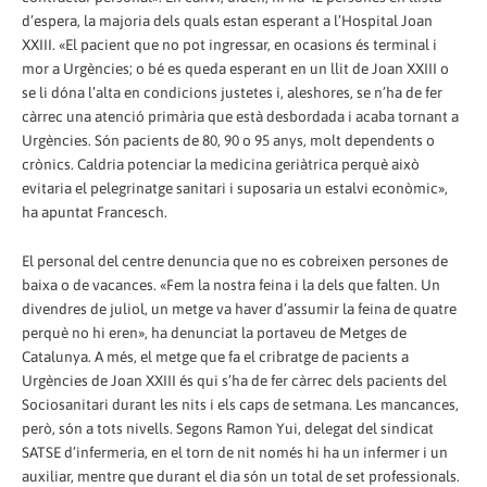
d’espera, la majoria dels quals estan esperant a l’Hospital Joan
XXIII. «El pacient que no pot ingressar, en ocasions és terminal i
mor a Urgències; o bé es queda esperant en un llit de Joan XXIII o
se li dóna l’alta en condicions justetes i, aleshores, se n’ha de fer
càrrec una atenció primària que està desbordada i acaba tornant a
Urgències. Són pacients de 80, 90 o 95 anys, molt dependents o
crònics. Caldria potenciar la medicina geriàtrica perquè això
evitaria el pelegrinatge sanitari i suposaria un estalvi econòmic»,
ha apuntat Francesch.
El personal del centre denuncia que no es cobreixen persones de
baixa o de vacances. «Fem la nostra feina i la dels que falten. Un
divendres de juliol, un metge va haver d’assumir la feina de quatre
perquè no hi eren», ha denunciat la portaveu de Metges de
Catalunya. A més, el metge que fa el cribratge de pacients a
Urgències de Joan XXIII és qui s’ha de fer càrrec dels pacients del
Sociosanitari durant les nits i els caps de setmana. Les mancances,
però, són a tots nivells. Segons Ramon Yui, delegat del sindicat
SATSE d’infermeria, en el torn de nit només hi ha un infermer i un
auxiliar, mentre que durant el dia són un total de set professionals.