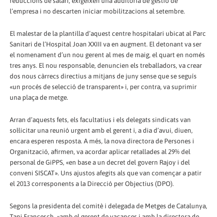
reduccions de salari, exigeixen una auditoria de gestió de
l’empresa i no descarten iniciar mobilitzacions al setembre.
El malestar de la plantilla d’aquest centre hospitalari ubicat al Parc
Sanitari de l’Hospital Joan XXIII va en augment. El detonant va ser
el nomenament d’un nou gerent al mes de maig, el quart en només
tres anys. El nou responsable, denuncien els treballadors, va crear
dos nous càrrecs directius a mitjans de juny sense que se seguís
«un procés de selecció de transparent» i, per contra, va suprimir
una plaça de metge.
Arran d’aquests fets, els facultatius i els delegats sindicats van
sol·licitar una reunió urgent amb el gerent i, a dia d’avui, diuen,
encara esperen resposta. A més, la nova directora de Persones i
Organització, afirmen, va acordar aplicar retallades al 29% del
personal de GiPPS, «en base a un decret del govern Rajoy i del
conveni SISCAT». Uns ajustos afegits als que van començar a patir
el 2013 corresponents a la Direcció per Objectius (DPO).
Segons la presidenta del comitè i delegada de Metges de Catalunya,
Tani Francesch, «amb el gerent de vacances i amb la directora de