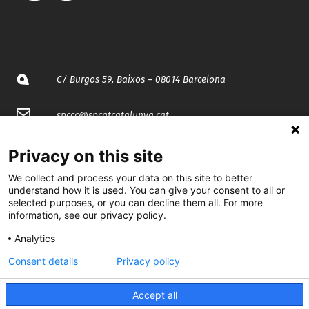
C/ Burgos 59, Baixos – 08014 Barcelona
spccc@
spcgtcatalunya.cat
935 120 481
Privacy on this site
We collect and process your data on this site to better
@CGTCatalunya
understand how it is used. You can give your consent to all or
selected purposes, or you can decline them all. For more
information, see our privacy policy.
cgtcatalunya
Analytics
CGTCatalunya
Consent details
Privacy policy
cgtcatalunya
Accept all