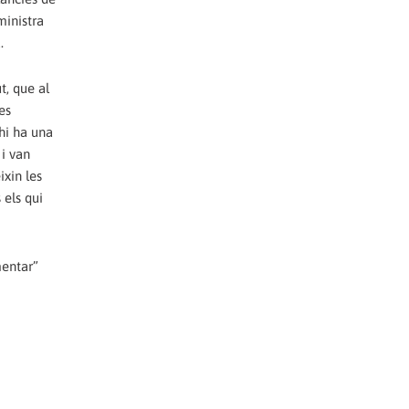
ministra
.
t, que al
es
hi ha una
 i van
xin les
 els qui
mentar”