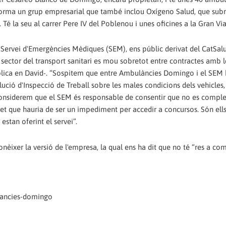
forma un grup empresarial que també inclou Oxígeno Salud, que sub
Té la seu al carrer Pere IV del Poblenou i unes oficines a la Gran Via
 Servei d'Emergències Mèdiques (SEM), ens públic derivat del CatSalu
 sector del transport sanitari es mou sobretot entre contractes amb l
explica en David-. “Sospitem que entre Ambulàncies Domingo i el SEM 
ució d'Inspecció de Treball sobre les males condicions dels vehicles,
 considerem que el SEM és responsable de consentir que no es complei
fet que hauria de ser un impediment per accedir a concursos. Són ells
stan oferint el servei”.
èixer la versió de l'empresa, la qual ens ha dit que no té “res a co
ulancies-domingo