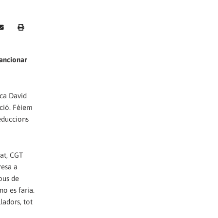
sancionar
ica David
ució. Fèiem
educcions
sat, CGT
resa a
pus de
o es faria.
ladors, tot