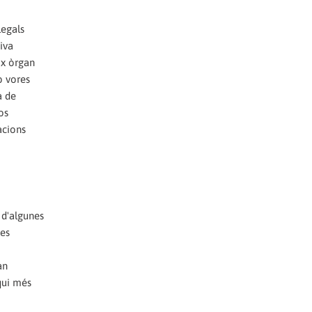
legals
iva
ix òrgan
b vores
a de
os
acions
 d'algunes
ies
an
 qui més