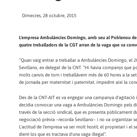
Dimecres, 28 octubre, 2015
L'empresa Ambulàncies Domingo, amb seu al Poblenou de Ba
quatre treballadors de la CGT arran de la vaga que va convo
“Quan vaig entrar a treballar a Ambulàncies Domingo, el 201
Sevillano, ex delegat de la CNT. “Hi havia companys que po
molts canvis de torn i treballàvem més de 60 hores a la se
de jornada per maternitat i paternitat, impedint així la conc
Des de la CNT-AIT es va engegar una campanya d'agitació i 
decidia convocar una vaga a Ambulàncies Domingo pels dies
través de la secció sindical, que es presenta públicament d
negociació prèvia –recorda Sevillano– i no va organitzar se
L'actitud de l'empresa va ser molt hostil; el propietari i el
dient-los que es tractava d'una vaga il·legal”.