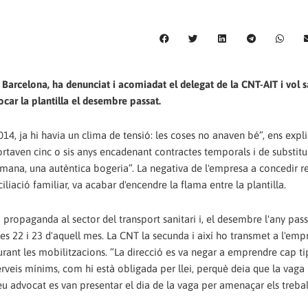
rcelona, ha denunciat i acomiadat el delegat de la CNT-AIT i vol 
car la plantilla el desembre passat.
4, ja hi havia un clima de tensió: les coses no anaven bé”, ens expl
rtaven cinc o sis anys encadenant contractes temporals i de substit
tmana, una autèntica bogeria”. La negativa de l'empresa a concedir r
iliació familiar, va acabar d'encendre la flama entre la plantilla.
propaganda al sector del transport sanitari i, el desembre l'any pas
 22 i 23 d'aquell mes. La CNT la secunda i així ho transmet a l'emp
urant les mobilitzacions. “La direcció es va negar a emprendre cap ti
rveis mínims, com hi està obligada per llei, perquè deia que la vaga n
 seu advocat es van presentar el dia de la vaga per amenaçar els trebal