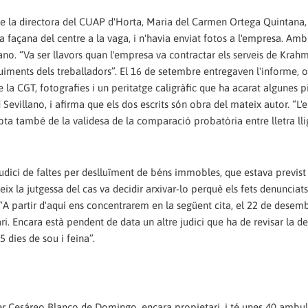
ue la directora del CUAP d'Horta, Maria del Carmen Ortega Quintana,
a façana del centre a la vaga, i n'havia enviat fotos a l'empresa. Am
lano. “Va ser llavors quan l'empresa va contractar els serveis de Krah
eguiments dels treballadors”. El 16 de setembre entregaven l'informe, 
la CGT, fotografies i un peritatge caligràfic que ha acarat algunes p
 Sevillano, i afirma que els dos escrits són obra del mateix autor. “L
bta també de la validesa de la comparació probatòria entre lletra ll
n judici de faltes per deslluïment de béns immobles, que estava previs
teix la jutgessa del cas va decidir arxivar-lo perquè els fets denunciat
 “A partir d'aquí ens concentrarem en la següent cita, el 22 de desem
ri. Encara està pendent de data un altre judici que ha de revisar la de
 dies de sou i feina”.
 Cesáreo Blanco de Domingo, encara propietari, i té unes 40 ambul