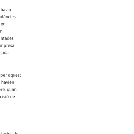
 havia
bulàncies
mer
on
intades
'empresa
igada
t per aquest
s havien
bre, quan
cisió de
àncies de