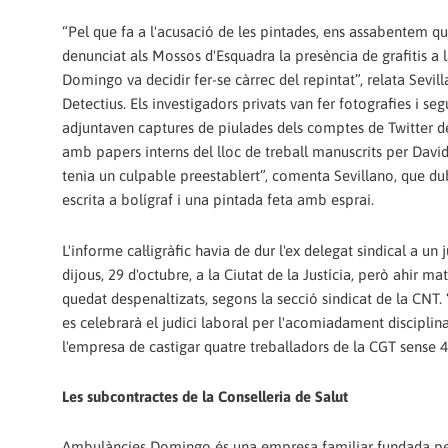
“Pel que fa a l'acusació de les pintades, ens assabentem q
denunciat als Mossos d'Esquadra la presència de grafitis a l
Domingo va decidir fer-se càrrec del repintat”, relata Sevil
Detectius. Els investigadors privats van fer fotografies i s
adjuntaven captures de piulades dels comptes de Twitter de 
amb papers interns del lloc de treball manuscrits per David
tenia un culpable preestablert”, comenta Sevillano, que du
escrita a bolígraf i una pintada feta amb esprai.
L'informe cal·ligràfic havia de dur l'ex delegat sindical a u
dijous, 29 d'octubre, a la Ciutat de la Justícia, però ahir ma
quedat despenaltizats, segons la secció sindicat de la CNT.
es celebrarà el judici laboral per l'acomiadament disciplina
l'empresa de castigar quatre treballadors de la CGT sense 45
Les subcontractes de la Conselleria de Salut
Ambulàncies Domingo és una empresa familiar fundada per