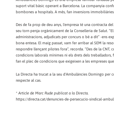
suport vital bàsic operant a Barcelona. La companyia con
bombones a hospitals. A més, fan inversions immobiliàries. 
Des de fa prop de deu anys, l'empresa té una contracta del
seu torn penja orgànicament de la Conselleria de Salut. “El
administracions, adjudicats per concurs o bé a dit” -ens 
bona entesa. El maig passat, vam fer arribar al SEM la resol
respondre llençant pilotes fora”, recorda. “Des de la CNT,
condicions laborals mínimes ni els drets dels treballadors, 
fan el plec de condicions que exigeixen a les empreses que e
La Directa ha trucat a la seu d'Ambulàncies Domingo per con
respecte al cas.
* Article de Marc Rude publicat a la Directa.
https://directa.cat/denuncies-de-persecucio-sindical-amb