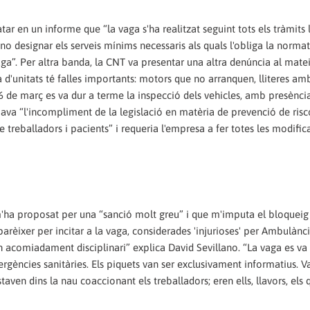
ar en un informe que “la vaga s'ha realitzat seguint tots els tràmits 
“no designar els serveis mínims necessaris als quals l'obliga la normat
aga”. Per altra banda, la CNT va presentar una altra denúncia al mate
 d'unitats té falles importants: motors que no arranquen, lliteres am
 El 6 de març es va dur a terme la inspecció dels vehicles, amb presènci
mava “l'incompliment de la legislació en matèria de prevenció de risc
e treballadors i pacients” i requeria l'empresa a fer totes les modific
'ha proposat per una “sanció molt greu” i que m'imputa el bloqueig
parèixer per incitar a la vaga, considerades 'injurioses' per Ambulànc
 acomiadament disciplinari” explica David Sevillano. “La vaga es va
rgències sanitàries. Els piquets van ser exclusivament informatius. V
staven dins la nau coaccionant els treballadors; eren ells, llavors, els