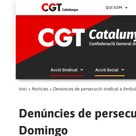
QUI SOM
Acció Sindical
Acció Social
Inici
>
Notícies
>
Denúncies de persecució sindical a Amb
Denúncies de persecu
Domingo