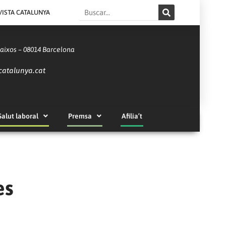
Search
VISTA CATALUNYA
Baixos – 08014 Barcelona
catalunya.cat
Salut laboral
Premsa
Afilia’t
es