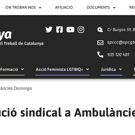
ON TROBAR-NOS
AFILIACIÓ
DOCUMENTS
RE
C/ Burgos 59, 
spccc@
spcgt
935 120 481
Formació
Acció Feminista LGTBIQ+
Jurídica
ulàncies Domingo
ció sindical a Ambulànci