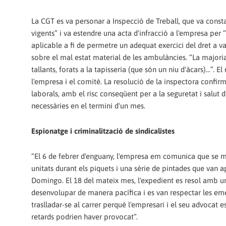
La CGT es va personar a Inspecció de Treball, que va constat
vigents” i va estendre una acta d'infracció a l'empresa per 
aplicable a fi de permetre un adequat exercici del dret a v
sobre el mal estat material de les ambulàncies. “La majoria
tallants, forats a la tapisseria (que són un niu d'àcars)...”.
l'empresa i el comitè. La resolució de la inspectora confir
laborals, amb el risc conseqüent per a la seguretat i salut d
necessàries en el termini d'un mes.
Espionatge i criminalització de sindicalistes
“El 6 de febrer d'enguany, l'empresa em comunica que se m
unitats durant els piquets i una sèrie de pintades que van a
Domingo. El 18 del mateix mes, l'expedient es resol amb un
desenvolupar de manera pacífica i es van respectar les eme
traslladar-se al carrer perquè l'empresari i el seu advocat e
retards podrien haver provocat”.