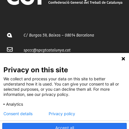
C/ Burgos 59, Baixos – 08014 Barcelona
spccc@
spcgtcatalunya.cat
935 120 481
Privacy on this site
We collect and process your data on this site to better
@CGTCatalunya
understand how it is used. You can give your consent to all or
selected purposes, or you can decline them all. For more
cgtcatalunya
information, see our privacy policy.
CGTCatalunya
Analytics
Consent details
Privacy policy
cgtcatalunya
Accept all