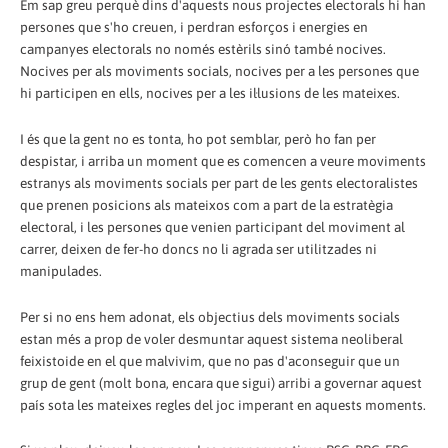
Em sap greu perquè dins d'aquests nous projectes electorals hi han
persones que s'ho creuen, i perdran esforços i energies en
campanyes electorals no només estèrils sinó també nocives.
Nocives per als moviments socials, nocives per a les persones que
hi participen en ells, nocives per a les il·lusions de les mateixes.
I és que la gent no es tonta, ho pot semblar, però ho fan per
despistar, i arriba un moment que es comencen a veure moviments
estranys als moviments socials per part de les gents electoralistes
que prenen posicions als mateixos com a part de la estratègia
electoral, i les persones que venien participant del moviment al
carrer, deixen de fer-ho doncs no li agrada ser utilitzades ni
manipulades.
Per si no ens hem adonat, els objectius dels moviments socials
estan més a prop de voler desmuntar aquest sistema neoliberal
feixistoide en el que malvivim, que no pas d'aconseguir que un
grup de gent (molt bona, encara que sigui) arribi a governar aquest
país sota les mateixes regles del joc imperant en aquests moments.