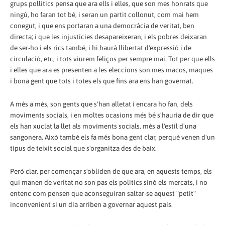
grups pollitics pensa que ara ells i elles, que son mes honrats que
ningú, ho faran tot bé, i seran un partit collonut, com mai hem
conegut, i que ens portaran a una democràcia de veritat, ben
directa; i que les injustícies desapareixeran, i els pobres deixaran
de ser-ho i els rics també, i hi haurà llibertat d'expressió i de
circulació, etc, i tots viurem feliços per sempre mai. Tot per que ells
i elles que ara es presenten a les eleccions son mes macos, maques
i bona gent que tots i totes els que fins ara ens han governat.
A més a més, son gents que s'han alletat i encara ho fan, dels
moviments socials, i en moltes ocasions més bé s'hauria de dir que
els han xuclat la llet als moviments socials, més a l'estil d'una
sangonera. Això també els fa més bona gent clar, perquè venen d'un
tipus de teixit social que s'organitza des de baix.
Però clar, per començar s'obliden de que ara, en aquests temps, els
qui manen de veritat no son pas els polítics sinó els mercats, i no
entenc com pensen que aconseguiran saltar-se aquest "petit"
inconvenient si un dia arriben a governar aquest país.