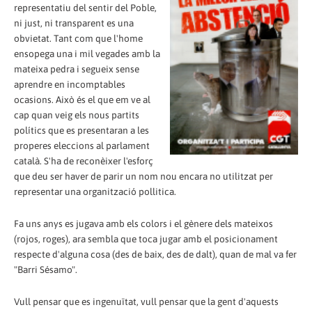
representatiu del sentir del Poble,
ni just, ni transparent es una
obvietat. Tant com que l'home
ensopega una i mil vegades amb la
mateixa pedra i segueix sense
aprendre en incomptables
ocasions. Això és el que em ve al
cap quan veig els nous partits
polítics que es presentaran a les
properes eleccions al parlament
català. S'ha de reconèixer l'esforç
que deu ser haver de parir un nom nou encara no utilitzat per
representar una organització pollitica.
Fa uns anys es jugava amb els colors i el gènere dels mateixos
(rojos, roges), ara sembla que toca jugar amb el posicionament
respecte d'alguna cosa (des de baix, des de dalt), quan de mal va fer
"Barri Sésamo".
Vull pensar que es ingenuïtat, vull pensar que la gent d'aquests