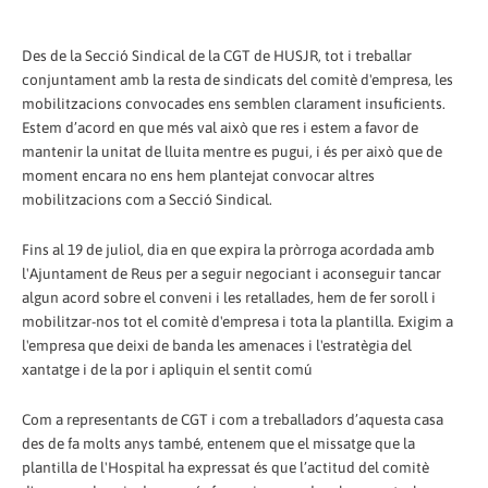
Des de la Secció Sindical de la CGT de HUSJR, tot i treballar
conjuntament amb la resta de sindicats del comitè d'empresa, les
mobilitzacions convocades ens semblen clarament insuficients.
Estem d’acord en que més val això que res i estem a favor de
mantenir la unitat de lluita mentre es pugui, i és per això que de
moment encara no ens hem plantejat convocar altres
mobilitzacions com a Secció Sindical.
Fins al 19 de juliol, dia en que expira la pròrroga acordada amb
l'Ajuntament de Reus per a seguir negociant i aconseguir tancar
algun acord sobre el conveni i les retallades, hem de fer soroll i
mobilitzar-nos tot el comitè d'empresa i tota la plantilla. Exigim a
l'empresa que deixi de banda les amenaces i l'estratègia del
xantatge i de la por i apliquin el sentit comú
Com a representants de CGT i com a treballadors d’aquesta casa
des de fa molts anys també, entenem que el missatge que la
plantilla de l'Hospital ha expressat és que l’actitud del comitè