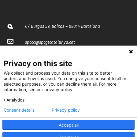
C/ Burgos 59, Baixos – 08014 Barcelona
spccc@
spcgtcatalunya.cat
935 120 481
Privacy on this site
We collect and process your data on this site to better
@CGTCatalunya
understand how it is used. You can give your consent to all or
selected purposes, or you can decline them all. For more
cgtcatalunya
information, see our privacy policy.
CGTCatalunya
Analytics
Consent details
Privacy policy
cgtcatalunya
Accept all