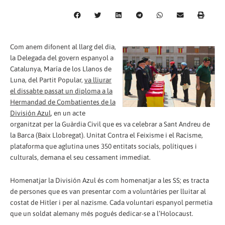
Com anem difonent al llarg del dia,
la Delegada del govern espanyol a
Catalunya, María de los Llanos de
Luna, del Partit Popular,
va lliurar
el dissabte passat un diploma a la
Hermandad de Combatientes de la
División Azul
, en un acte
organitzat per la Guàrdia Civil que es va celebrar a Sant Andreu de
la Barca (Baix Llobregat). Unitat Contra el Feixisme i el Racisme,
plataforma que aglutina unes 350 entitats socials, polítiques i
culturals, demana el seu cessament immediat.
Homenatjar la División Azul és com homenatjar a les SS; es tracta
de persones que es van presentar com a voluntàries per lluitar al
costat de Hitler i per al nazisme. Cada voluntari espanyol permetia
que un soldat alemany més pogués dedicar-se a l’Holocaust.