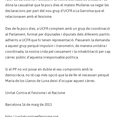
dóna la casualitat que fa pocs dies el mateix Mulleras va negar les
declaracions per part del nou grup d’UCFR a La Garrotxa que el
relacionaven amb el feixisme.
Des de fa pocs dies, a UCFR comptem amb un grup de coordinació
al Parlament, format per diputades i diputats dels diferents partits
adherits a UCFR que hi tenen representació. Passarem la demanda
a aquest grup perquè impulsin i transmetin, de manera unitària i
coordinada, la nostra crida pel cessament i la inhabilitació per cap
càrrec públic d’aquesta irresponsable política.
Si el PP no vol posar en dubte el seu compromís amb la
democràcia, no té cap més opció que la de fer el necessari perquè
María de los Llanos de Luna deixi d’ocupar aquest càrrec.
Unitat Contra el Feixisme i el Racisme
Barcelona 16 de maig de 2013
http://unitatcontraelfeixisme.org