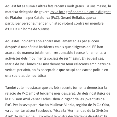
Aquest fet se suma a altres fets recents molt greus. Fa uns mesos, la
mateixa delegada de govern
es va fotografiar amb un antic dirigent
de Plataforma per Catalunya
(PxC), Gerard Bellalta, que va
participar personalment en un atac violent contra un membre
d’UCFR, un home de 60 anys.
Aquestes incidents són encara més lamentables per succeir
després d’una sèrie d’incidents en els que dirigents del PP han
acusat, de manera totalment irresponsable i sense fonaments, a
activistes dels moviments socials de ser "nazis". En aquest cas,
María de los Llanos de Luna demostra tenir relacions amb nazis de
veritat; per això, no és acceptable que ocupi cap càrrec polític en
una societat democràtica.
També volem destacar que els fets recents tornen a demostrar la
relació de PxC amb el feixisme més descarat. Un dels nostàlgics de
la División Azul va ser Carlos Oliva, dirigent de les joventuts de
PxC. Per la seva part, Nacho Mulleras Vinzia, regidor de PxC a Olot,
va comentar al seu Facebook: “Visca la ‘Hermandad de la Divisón
Azul’ de Barcelona!!! Excel·lent la vostra desfilada de dissabte”. Es