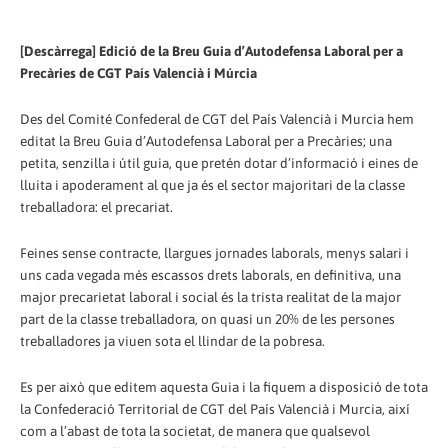
[Descàrrega] Edició de la Breu Guia d’Autodefensa Laboral per a
Precàries de CGT País Valencià i Múrcia
Des del Comité Confederal de CGT del País Valencià i Murcia hem
editat la Breu Guia d’Autodefensa Laboral per a Precàries; una
petita, senzilla i útil guia, que pretén dotar d’informació i eines de
lluita i apoderament al que ja és el sector majoritari de la classe
treballadora: el precariat.
Feines sense contracte, llargues jornades laborals, menys salari i
uns cada vegada més escassos drets laborals, en definitiva, una
major precarietat laboral i social és la trista realitat de la major
part de la classe treballadora, on quasi un 20% de les persones
treballadores ja viuen sota el llindar de la pobresa.
Es per això que editem aquesta Guia i la fiquem a disposició de tota
la Confederació Territorial de CGT del País Valencià i Murcia, així
com a l’abast de tota la societat, de manera que qualsevol