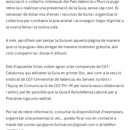
associació o col·lectiu interessat del País Valencià o Murcia puga
rebre-la o realitzar una presentació de la Guia, sense cap cost. És
necessari de dotar-nos d’eines i recursos de lluita i organització
col·lectiva per combatre la precarietat i aconseguir major dignitat a
la nostra feina i la nostra vida.
A més, aprofitem per penjar la Guia en aquesta pàgina de manera
que us la pugueu descarregar de manera totalment gratuïta, així
com compartir-la i donar-li difusió.
Des d’aquestes línies volem agrair a les companyes de CGT-
Catalunya, qui editaren la Guia en primer lloc, així com a la secció
sindical de CGT-Universitat de València, els Serveis Jurídics i
l’Equip de Comunicació de CGT-PV i M per tota la seua col·laboració
i esforç per fer possible que la Guia d’Autodefensa Laboral per a
Precàries siga una realitat.
Per tal de rebre informació, consultar la disponibilitat d’exemplars,
organitzar una presentació, etc... podeu ficar-vos en contacte a
través del correu spcgtpvm.formacion@gmail.com o al telèfon