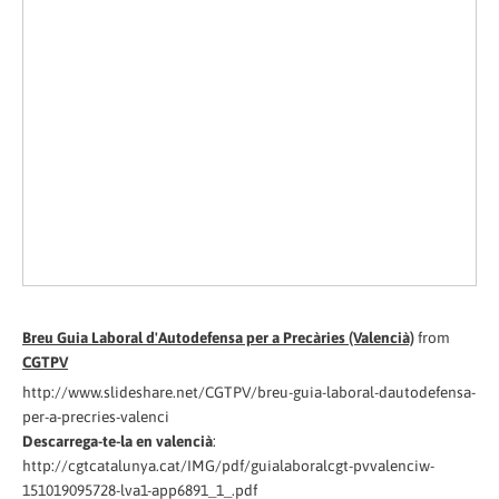
Breu Guia Laboral d'Autodefensa per a Precàries (Valencià)
from
CGTPV
http://www.slideshare.net/CGTPV/breu-guia-laboral-dautodefensa-
per-a-precries-valenci
Descarrega-te-la en valencià
:
http://cgtcatalunya.cat/IMG/pdf/guialaboralcgt-pvvalenciw-
151019095728-lva1-app6891_1_.pdf