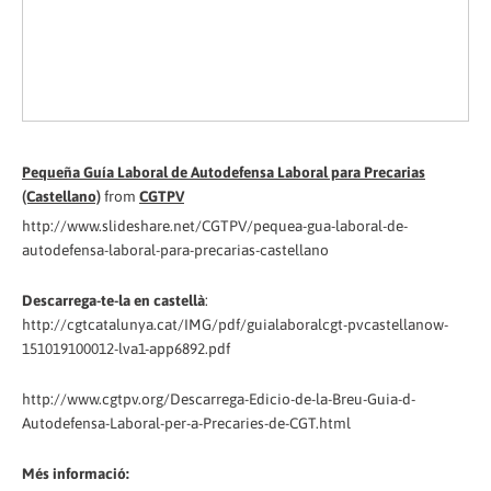
Pequeña Guía Laboral de Autodefensa Laboral para Precarias
(Castellano)
from
CGTPV
http://www.slideshare.net/CGTPV/pequea-gua-laboral-de-
autodefensa-laboral-para-precarias-castellano
Descarrega-te-la en castellà
:
http://cgtcatalunya.cat/IMG/pdf/guialaboralcgt-pvcastellanow-
151019100012-lva1-app6892.pdf
http://www.cgtpv.org/Descarrega-Edicio-de-la-Breu-Guia-d-
Autodefensa-Laboral-per-a-Precaries-de-CGT.html
Més informació: