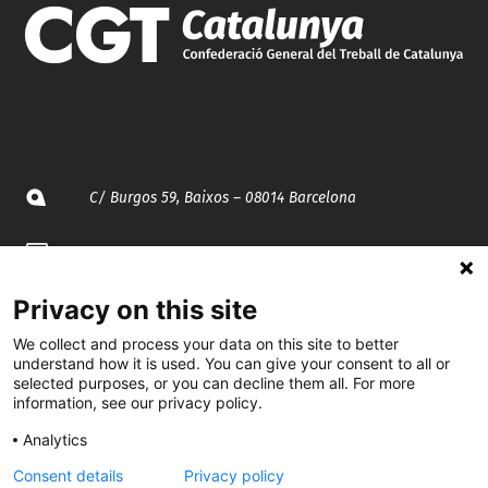
C/ Burgos 59, Baixos – 08014 Barcelona
spccc@
spcgtcatalunya.cat
Privacy on this site
935 120 481
We collect and process your data on this site to better
understand how it is used. You can give your consent to all or
@CGTCatalunya
selected purposes, or you can decline them all. For more
information, see our privacy policy.
cgtcatalunya
Analytics
CGTCatalunya
Consent details
Privacy policy