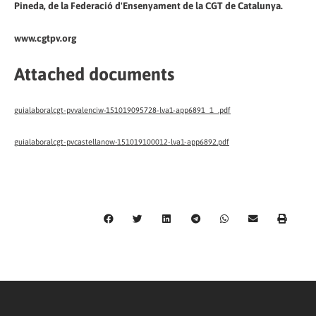
Pineda, de la Federació d'Ensenyament de la CGT de Catalunya.
www.cgtpv.org
Attached documents
guialaboralcgt-pvvalenciw-151019095728-lva1-app6891_1_.pdf
guialaboralcgt-pvcastellanow-151019100012-lva1-app6892.pdf