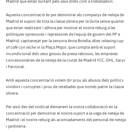
Madrid que estan lluitant pels seus drets com a treballadors .
Aquesta concentració és per demostrar als companys de neteja de
Madrid el suport de tota la classe obrera per la lluita sense quarter
que estan realitzant i alhora per mostrar el nostre rebuig a les
polítiques opressores i repressores de l'equip de govern del PP a
Madrid, capitanejat per la senyora Anna Botella, àlies
relaxing cup
of cafè con leche in la Plaça Major
, que compta amb el suport
incondicional dels seus gossos de presa rabiosos, les empreses
concessionàries de la neteja de la ciutat de Madrid FCC, OHL, Sacyr
i Ferrovial .
Amb aquesta concentració volem dir prou als abusos dels polítics
vividors i corruptes i prou de retallades que només patim la classe
obrera.
Per això des del sindicat demanem la vostra col·laboració en la
concentració per demostrar el nostre suport a la vaga de neteja de
Madrid i el nostre rebuig als acomiadaments del personal de neteja
i jardineria .