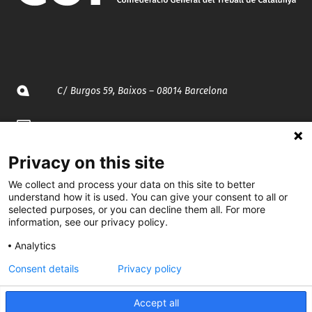
C/ Burgos 59, Baixos – 08014 Barcelona
spccc@
spcgtcatalunya.cat
Privacy on this site
935 120 481
We collect and process your data on this site to better
understand how it is used. You can give your consent to all or
@CGTCatalunya
selected purposes, or you can decline them all. For more
information, see our privacy policy.
cgtcatalunya
Analytics
CGTCatalunya
Consent details
Privacy policy
cgtcatalunya
Accept all