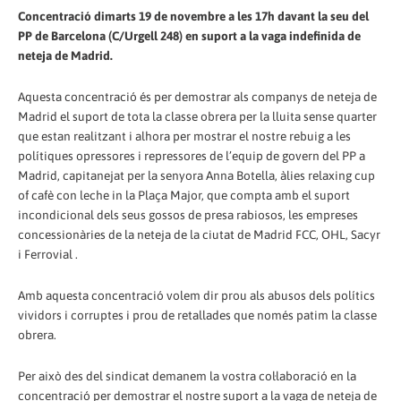
Concentració dimarts 19 de novembre a les 17h davant la seu del
PP de Barcelona (C/Urgell 248) en suport a la vaga indefinida de
neteja de Madrid.
Aquesta concentració és per demostrar als companys de neteja de
Madrid el suport de tota la classe obrera per la lluita sense quarter
que estan realitzant i alhora per mostrar el nostre rebuig a les
polítiques opressores i repressores de l’equip de govern del PP a
Madrid, capitanejat per la senyora Anna Botella, àlies relaxing cup
of cafè con leche in la Plaça Major, que compta amb el suport
incondicional dels seus gossos de presa rabiosos, les empreses
concessionàries de la neteja de la ciutat de Madrid FCC, OHL, Sacyr
i Ferrovial .
Amb aquesta concentració volem dir prou als abusos dels polítics
vividors i corruptes i prou de retallades que només patim la classe
obrera.
Per això des del sindicat demanem la vostra col·laboració en la
concentració per demostrar el nostre suport a la vaga de neteja de