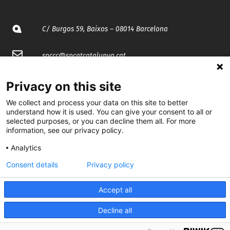
C/ Burgos 59, Baixos – 08014 Barcelona
spccc@
spcgtcatalunya.cat
935 120 481
Privacy on this site
We collect and process your data on this site to better
@CGTCatalunya
understand how it is used. You can give your consent to all or
selected purposes, or you can decline them all. For more
information, see our privacy policy.
cgtcatalunya
Analytics
CGTCatalunya
Consent details
Privacy policy
cgtcatalunya
Accept all
Decline all
Desenvolupat per