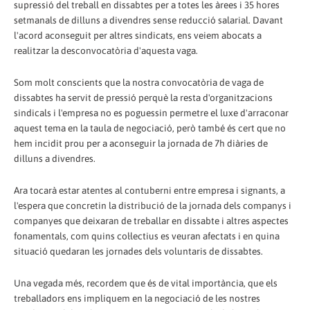
supressió del treball en dissabtes per a totes les àrees i 35 hores
setmanals de dilluns a divendres sense reducció salarial. Davant
l'acord aconseguit per altres sindicats, ens veiem abocats a
realitzar la desconvocatòria d'aquesta vaga.
Som molt conscients que la nostra convocatòria de vaga de
dissabtes ha servit de pressió perquè la resta d'organitzacions
sindicals i l'empresa no es poguessin permetre el luxe d'arraconar
aquest tema en la taula de negociació, però també és cert que no
hem incidit prou per a aconseguir la jornada de 7h diàries de
dilluns a divendres.
Ara tocarà estar atentes al contuberni entre empresa i signants, a
l'espera que concretin la distribució de la jornada dels companys i
companyes que deixaran de treballar en dissabte i altres aspectes
fonamentals, com quins col·lectius es veuran afectats i en quina
situació quedaran les jornades dels voluntaris de dissabtes.
Una vegada més, recordem que és de vital importància, que els
treballadors ens impliquem en la negociació de les nostres