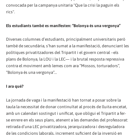
convocada per la campanya unitaria "Que la crisi la paguin els
rics".
Els estudiants també es manifesten: “Bolonya és una vergonya”
Diverses columnes d’estudiants, principalment universitaris però
també de secundària, s’han sumat a la manifestació, denunciant les
polítiques privatitzadores del Tripartit i el govern central --els
plans de Bolonya, la LOU i la LEC— i la brutal resposta repressiva
contra el moviment amb lemes com ara “Mossos, torturadors”,
“Bolonya és una vergonya”...
I ara què?
La jornada de vaga i la manifestació han tornat a posar sobre la
taula la necessitat de donar continuïtat al procés de lluita encetat,
amb un calendari sostingut i unificat, que obligui el Tripartit a fer-
se enrere en els seus plans, atenent a les demandes del professorat:
retirada d’una LEC privatitzadora, jerarquizadora i desreguladora
de les condicions laborals, increment suficient de la inversió en