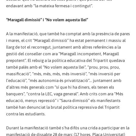
endavant amb “la mateixa fermesa i contingut”.
“Maragall dimissió” i “No volem aquesta llei”
A la manifestació, que també ha comptat amb la presència de pares
i mares, el crit “Maragall dimissió” ha estat permanent i massiu al
llarg de tot el recorregut, juntament amb altres referències a la
gestió del conseller com ara “Maragall incompetent, Maragall
prepotent”. El rebuig a la política educativa del Tripartit quedava
també palès amb el “No volem aquesta llei”, “prou, prou, prou,
massificació”, “més, més, més, més inversió”, “més inversió per
l’educació”, “més autonomia és privatització”... juntament amb
d’altres més generals com “sí que hi ha diners, els tenen els
banquers”, “contra la LEC, vaga general”. Amb crits com ara “Més
educació, menys repressió” i “Saura dimissió” els manifestants
també han denunciat la brutal política repressiva del Tripartit
contra les estudiants.
Durant la manifestació també s'ha difòs una crida a participar en la
manifestació de dissabte 28 de març (17 hores, Plaça Universitat)