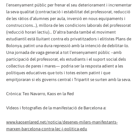
l’ensenyament públic per frenar el seu deteriorament i incrementar
la seva qualitat (contractació i estabilitat del professorat, reducció
de les ràtios d’alumnes per aula, inversió en nous equipaments i
construccions...), millora de les condicions laborals del professorat
(reducció horari lectiu)... D’altra banda també el moviment
estudiantil està lluitant contra els privatitzadors i elitistes Plans de
Bolonya, patint una dura repressió amb la intenció de debilitar-lo.
Una jornada de vaga general a tot l’ensenyament públic --amb
participació del professorat, els estudiants i el suport social dels
col·lectius de pares i mares— podria ser la resposta adient a les
polítiques educatives que tots i totes estem patint i que
empitjoraran si els governs central i Tripartit se surten amb la seva.
Crònica: Teo Navarro, Kaos en la Red
Vídeos i fotografíes de la manifestació de Barcelona a:
www.kaosenlared.net/noticia/desenes-milers-manifestants-
marxen-barcelona-contra-lec-i-politica-edu