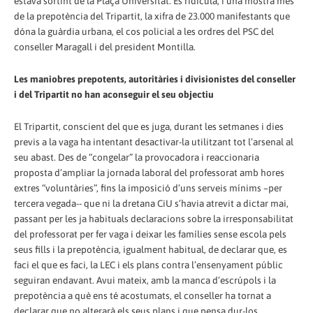
estava sortint de la Plaça Universitat. És ridícula, i una mostra més
de la prepotència del Tripartit, la xifra de 23.000 manifestants que
dóna la guàrdia urbana, el cos policial a les ordres del PSC del
conseller Maragall i del president Montilla.
Les maniobres prepotents, autoritàries i divisionistes del conseller
i del Tripartit no han aconseguir el seu objectiu
El Tripartit, conscient del que es juga, durant les setmanes i dies
previs a la vaga ha intentant desactivar-la utilitzant tot l’arsenal al
seu abast. Des de “congelar” la provocadora i reaccionaria
proposta d’ampliar la jornada laboral del professorat amb hores
extres “voluntàries”, fins la imposició d’uns serveis mínims –per
tercera vegada-- que ni la dretana CiU s’havia atrevit a dictar mai,
passant per les ja habituals declaracions sobre la irresponsabilitat
del professorat per fer vaga i deixar les famílies sense escola pels
seus fills i la prepotència, igualment habitual, de declarar que, es
faci el que es faci, la LEC i els plans contra l’ensenyament públic
seguiran endavant. Avui mateix, amb la manca d’escrúpols i la
prepotència a què ens té acostumats, el conseller ha tornat a
declarar que no alterarà els seus plans i que pensa dur-los