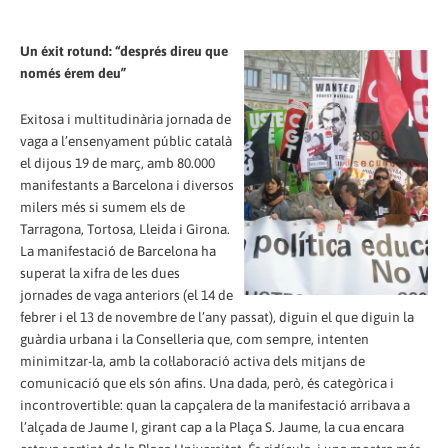
Un éxit rotund: “després direu que
només érem deu”
Exitosa i multitudinària jornada de
vaga a l’ensenyament públic català
el dijous 19 de març, amb 80.000
manifestants a Barcelona i diversos
milers més si sumem els de
Tarragona, Tortosa, Lleida i Girona.
La manifestació de Barcelona ha
superat la xifra de les dues
jornades de vaga anteriors (el 14 de
febrer i el 13 de novembre de l’any passat), diguin el que diguin la
guàrdia urbana i la Conselleria que, com sempre, intenten
minimitzar-la, amb la col·laboració activa dels mitjans de
comunicació que els són afins. Una dada, però, és categòrica i
incontrovertible: quan la capçalera de la manifestació arribava a
l’alçada de Jaume I, girant cap a la Plaça S. Jaume, la cua encara