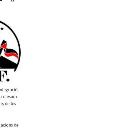
integració
na mesura
rs de les
uacions de