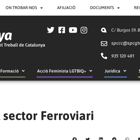
ON TROBAR-NOS
AFILIACIÓ
DOCUMENTS
RE
C/ Burgos 59, 
spccc@
spcgt
935 120 481
Formació
Acció Feminista LGTBIQ+
Jurídica
i
sector Ferroviari