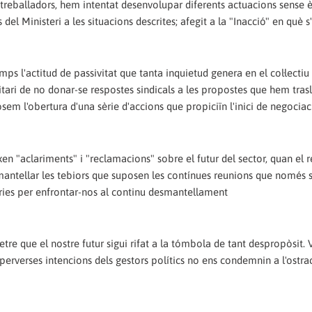
treballadors, hem intentat desenvolupar diferents actuacions sense èx
del Ministeri a les situacions descrites; afegit a la "Inacció" en què s
l'actitud de passivitat que tanta inquietud genera en el col·lectiu f
tari de no donar-se respostes sindicals a les propostes que hem trasl
m l'obertura d'una sèrie d'accions que propiciïn l'inici de negociac
en "aclariments" i "reclamacions" sobre el futur del sector, quan el 
mantellar les tebiors que suposen les contínues reunions que només 
àries per enfrontar-nos al continu desmantellament
re que el nostre futur sigui rifat a la tómbola de tant despropòsit.
perverses intencions dels gestors polítics no ens condemnin a l'ostra