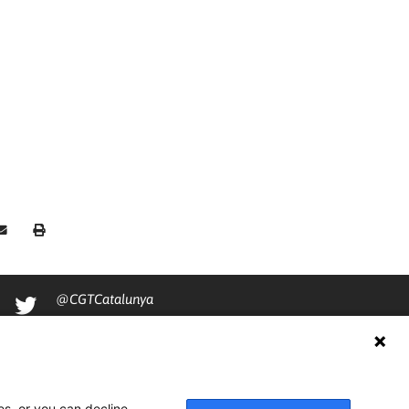
@CGTCatalunya
cgtcatalunya
CGTCatalunya
cgtcatalunya
es, or you can decline