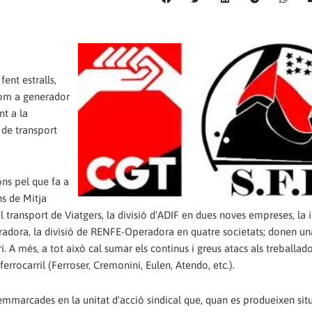
fent estralls,
 com a generador
nt a la
à de transport
ons pel que fa a
ns de Mitja
l transport de Viatgers, la divisió d'ADIF en dues noves empreses, la 
radora, la divisió de RENFE-Operadora en quatre societats; donen u
i. A més, a tot això cal sumar els continus i greus atacs als treballado
errocarril (Ferroser, Cremonini, Eulen, Atendo, etc.).
emmarcades en la unitat d'acció sindical que, quan es produeixen sit