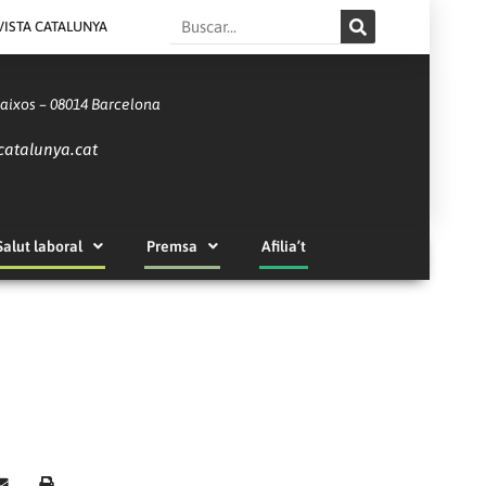
Search
VISTA CATALUNYA
Baixos – 08014 Barcelona
catalunya.cat
Salut laboral
Premsa
Afilia’t