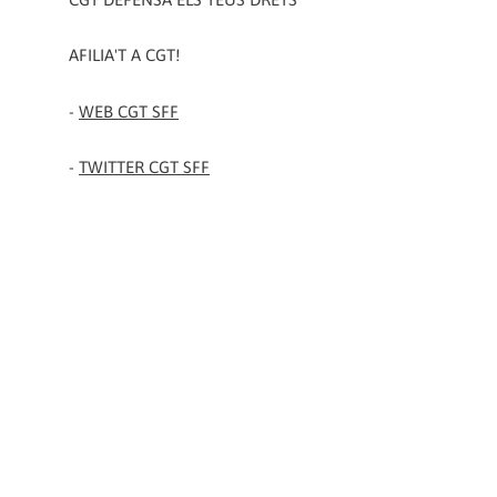
AFILIA'T A CGT!
-
WEB CGT SFF
-
TWITTER CGT SFF