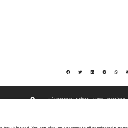
C/ Burgos 59, Baixos – 08014 Barcelona
spccc@
spcgtcatalunya.cat
d how it is used. You can give your consent to all or selected purpos