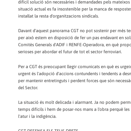
difícil solució són necessàries i demandades pels mateixos 
situació actual es fa insostenible per la manca de respostes 
instal·lat la resta d'organitzacions sindicals.
Davant d'aquest panorama CGT no pot sostenir per més temps 
per això estem en disposició de fer un pas endavant en soli
Comitès Generals d'ADIF i RENFE-Operadora, en què propose
serioses per abordar el futur de tot el sector ferroviari.
Per a CGT és preocupant llegir comunicats en què es urgeix
urgent és l'adopció d'accions contundents i tendents a des
per mantenir entretinguts i perdent forces que són necess
del Sector.
La situació és molt delicada i alarmant. Ja no podem permet
temps difícils i hem de posar-nos mans a l'obra perquè les 
l'atur i la indigència.
CGT DEFENSA ELS TEUS DRETS