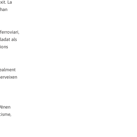
it. La
'han
erroviari,
ladat als
ions
realment
serveixen
 Vénen
cisme,