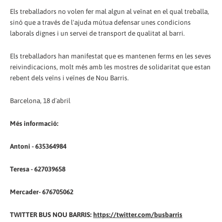
Els treballadors no volen fer mal algun al veïnat en el qual treballa,
sinó que a través de l'ajuda mútua defensar unes condicions
laborals dignes i un servei de transport de qualitat al barri.
Els treballadors han manifestat que es mantenen ferms en les seves
reivindicacions, molt més amb les mostres de solidaritat que estan
rebent dels veïns i veïnes de Nou Barris.
Barcelona, 18 d´abril
Més informació:
Antoni - 635364984
Teresa - 627039658
Mercader- 676705062
TWITTER BUS NOU BARRIS:
https://twitter.com/busbarris