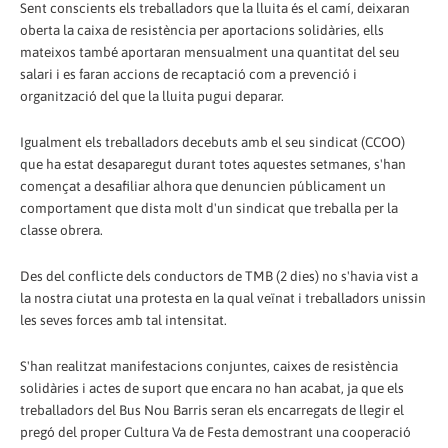
Sent conscients els treballadors que la lluita és el camí, deixaran
oberta la caixa de resistència per aportacions solidàries, ells
mateixos també aportaran mensualment una quantitat del seu
salari i es faran accions de recaptació com a prevenció i
organització del que la lluita pugui deparar.
Igualment els treballadors decebuts amb el seu sindicat (CCOO)
que ha estat desaparegut durant totes aquestes setmanes, s'han
començat a desafiliar alhora que denuncien públicament un
comportament que dista molt d'un sindicat que treballa per la
classe obrera.
Des del conflicte dels conductors de TMB (2 dies) no s'havia vist a
la nostra ciutat una protesta en la qual veïnat i treballadors unissin
les seves forces amb tal intensitat.
S'han realitzat manifestacions conjuntes, caixes de resistència
solidàries i actes de suport que encara no han acabat, ja que els
treballadors del Bus Nou Barris seran els encarregats de llegir el
pregó del proper Cultura Va de Festa demostrant una cooperació