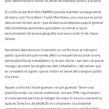
que l'Administració millori el servei de transport públic a la zona.
El conflicte del BUS NOU BARRIS posa de manifest la marginalitat
de barris com Torre Baró i Ciutat Meridiana, una cosa que es porta
denunciant durant anys i que evidencia la despreocupació general
dels problemes quotidians que pateix un veïnat a causa
exclusivament de la seva geografia ia la seva condició de classe
obrera.
Novament Barcelona es troba amb un conflicte en el transport
públic que encara que només afecti a una part de la ciutat ia una
petita plantilla de treballadors no es pot obviar i per tant cal que es
resolgui ajuntant les exigències dels treballadors i del veïnat: que
es compleixi el signat i que es millori el servei del transport públic
a la zona.
Aquest conflicte s'ha de guanyar i es pot guanyar. Tenim una
plantilla unida i un veïnat mobilitzat i encara TMB, l'ajuntament i
el sindicalisme pactista es netegin les mans hi ha una cosa amb la
qual els Directius de SAGALÉS no comptaven: la solidaritat
contagiosa que aquesta despertant els conductors del BUS NOU