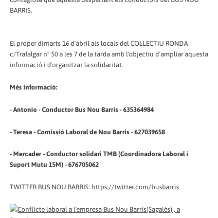
BARRIS.
El proper dimarts 16 d'abril als locals del COL·LECTIU RONDA
c/Trafalgar nº 50 a les 7 de la tarda amb l'objectiu d'ampliar aquesta
informació i d'organitzar la solidaritat.
Més informació:
- Antonio - Conductor Bus Nou Barris - 635364984
- Teresa - Comissió Laboral de Nou Barris - 627039658
- Mercader - Conductor solidari TMB (Coordinadora Laboral i
Suport Mutu 15M) - 676705062
TWITTER BUS NOU BARRIS:
https://twitter.com/busbarris