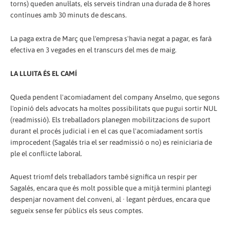
torns) queden anul·lats, els serveis tindran una durada de 8 hores
contínues amb 30 minuts de descans.
La paga extra de Març que l'empresa s'havia negat a pagar, es farà
efectiva en 3 vegades en el transcurs del mes de maig.
LA LLUITA ÉS EL CAMÍ
Queda pendent l'acomiadament del company Anselmo, que segons
l'opinió dels advocats ha moltes possibilitats que pugui sortir NUL
(readmissió). Els treballadors planegen mobilitzacions de suport
durant el procés judicial i en el cas que l'acomiadament sortís
improcedent (Sagalés tria el ser readmissió o no) es reiniciaria de
ple el conflicte laboral.
Aquest triomf dels treballadors també significa un respir per
Sagalés, encara que és molt possible que a mitjà termini plantegi
despenjar novament del conveni, al · legant pèrdues, encara que
segueix sense fer públics els seus comptes.