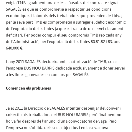
exigia TMB. Igualment una de les clàusules del contracte signat
SAGALÉS és que es comprometia a respectar les condicions
econòmiques i laborals dels treballadors que provenien de Lidya,
per la seva part TMB es comprometia a sufragar el dèficit econòmic
de l'explotació de les línies ja que es tracta de un servei clarament
deficitari. Per poder complir el seu compromís TMB rep cada any
de l'Administració, per l'explotació de les línies 80,81,82 i 83, uns
640.000 €.
L'any 2011 SAGALÉS decideix, amb l'autorització de TMB, crear
l'empresa BUS NOU BARRIS dedicada exclusivament a donar servei
a les línies guanyades en concurs per SAGALÉS.
Comencen els problemes
Ja el 2011 la Direcció de SAGALÉS intentar despenjar del conveni
col·lectiu als treballadors del BUS NOU BARRIS però finalment no
ho va fer després de l'anunci d'una convocatòria de vaga. Però
l'empresa no s'oblida dels seus objectius i en la seva nova