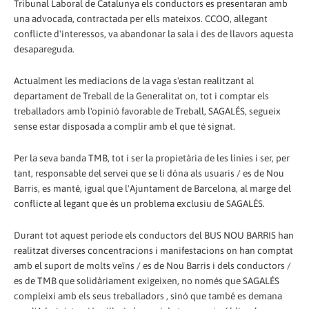
Tribunal Laboral de Catalunya els conductors es presentaran amb
una advocada, contractada per ells mateixos. CCOO, al·legant
conflicte d'interessos, va abandonar la sala i des de llavors aquesta
desapareguda.
Actualment les mediacions de la vaga s'estan realitzant al
departament de Treball de la Generalitat on, tot i comptar els
treballadors amb l'opinió favorable de Treball, SAGALÉS, segueix
sense estar disposada a complir amb el que té signat.
Per la seva banda TMB, tot i ser la propietària de les línies i ser, per
tant, responsable del servei que se li dóna als usuaris / es de Nou
Barris, es manté, igual que l'Ajuntament de Barcelona, ​​al marge del
conflicte al legant que és un problema exclusiu de SAGALÉS.
Durant tot aquest període els conductors del BUS NOU BARRIS han
realitzat diverses concentracions i manifestacions on han comptat
amb el suport de molts veïns / es de Nou Barris i dels conductors /
es de TMB que solidàriament exigeixen, no només que SAGALÉS
compleixi amb els seus treballadors , sinó que també es demana