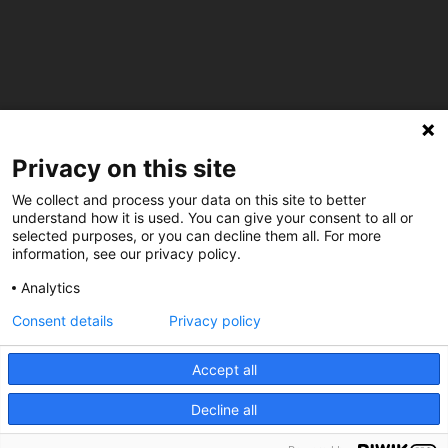
C/ Burgos 59, Baixos – 08014 Barcelona
Privacy on this site
spccc@
spcgtcatalunya.cat
We collect and process your data on this site to better
understand how it is used. You can give your consent to all or
935 120 481
selected purposes, or you can decline them all. For more
information, see our privacy policy.
@CGTCatalunya
Analytics
Consent details
Privacy policy
cgtcatalunya
CGTCatalunya
Accept all
cgtcatalunya
Decline all