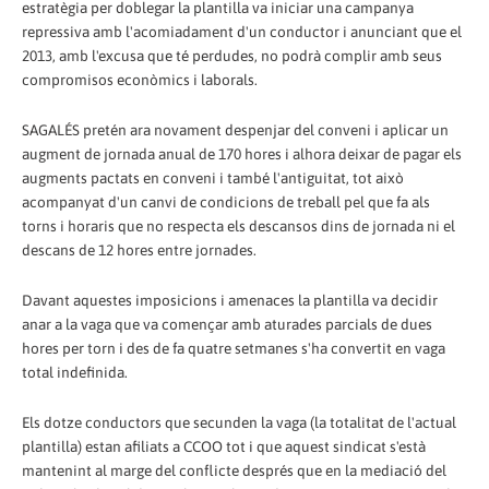
estratègia per doblegar la plantilla va iniciar una campanya
repressiva amb l'acomiadament d'un conductor i anunciant que el
2013, amb l'excusa que té perdudes, no podrà complir amb seus
compromisos econòmics i laborals.
SAGALÉS pretén ara novament despenjar del conveni i aplicar un
augment de jornada anual de 170 hores i alhora deixar de pagar els
augments pactats en conveni i també l'antiguitat, tot això
acompanyat d'un canvi de condicions de treball pel que fa als
torns i horaris que no respecta els descansos dins de jornada ni el
descans de 12 hores entre jornades.
Davant aquestes imposicions i amenaces la plantilla va decidir
anar a la vaga que va començar amb aturades parcials de dues
hores per torn i des de fa quatre setmanes s'ha convertit en vaga
total indefinida.
Els dotze conductors que secunden la vaga (la totalitat de l'actual
plantilla) estan afiliats a CCOO tot i que aquest sindicat s'està
mantenint al marge del conflicte després que en la mediació del