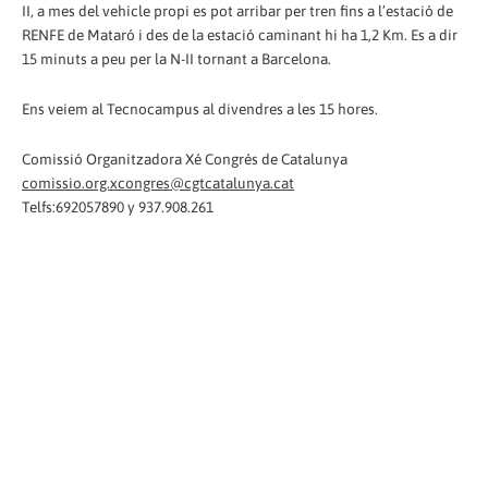
II, a mes del vehicle propi es pot arribar per tren fins a l’estació de
RENFE de Mataró i des de la estació caminant hi ha 1,2 Km. Es a dir
15 minuts a peu per la N-II tornant a Barcelona.
Ens veiem al Tecnocampus al divendres a les 15 hores.
Comissió Organitzadora Xé Congrés de Catalunya
comissio.org.xcongres@cgtcatalunya.cat
Telfs:692057890 y 937.908.261