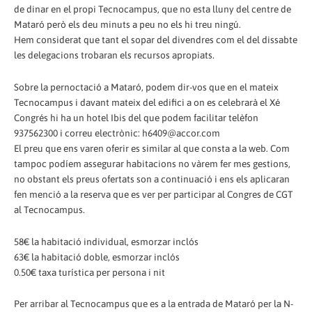
de dinar en el propi Tecnocampus, que no esta lluny del centre de
Mataró però els deu minuts a peu no els hi treu ningú.
Hem considerat que tant el sopar del divendres com el del dissabte
les delegacions trobaran els recursos apropiats.
Sobre la pernoctació a Mataró, podem dir-vos que en el mateix
Tecnocampus i davant mateix del edifici a on es celebrarà el Xé
Congrés hi ha un hotel Ibis del que podem facilitar telèfon
937562300 i correu electrònic: h6409@accor.com
El preu que ens varen oferir es similar al que consta a la web. Com
tampoc podíem assegurar habitacions no vàrem fer mes gestions,
no obstant els preus ofertats son a continuació i ens els aplicaran
fen menció a la reserva que es ver per participar al Congres de CGT
al Tecnocampus.
58€ la habitació individual, esmorzar inclós
63€ la habitació doble, esmorzar inclós
0.50€ taxa turística per persona i nit
Per arribar al Tecnocampus que es a la entrada de Mataró per la N-