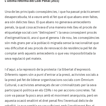
L’última reforma del Codi Penal (2015)
Una de les principals conseqüències, i que ha passat pràcticament
desapercebuda, té a veure amb el fet que el que abans eren faltes,
ara són delictes lleus. El que abans no generava antecedents
penals, la qual cosa activava d’una manera més lleu el procés de
etiquetatge social com “delinqüent” i la seva conseqüent procés
d’estigmatització, ara sí que el genera. I de nou, les conseqüències
són més grans per a la població migrada sense la nacionalitat que
veu dificultat el seu procés de renovació de residència pel fet de
comptar amb aquests antecedents o que veu impossibilitada la
seva regulació pel mateix.
I d’aquí, a la repressió de la protesta i la llibertat d’expressió.
Diferents rapers són a punt d’entrar a la presó, activistes socials a
la presó pel fet de liderar organitzacions socials com Òmnium
Cultural, o activistes amenaçats de ser criminalitzats per la seva
participació política en els CDRs i no per accions concretes. Tal
com va passar fa pocs anys amb el moviment anarquista, però en
aquesta ocasió enaltint el dret penal fins l’eventual delicte de
rebel·lió, ja que sembla no ser suficient amb l’enaltiment fins el