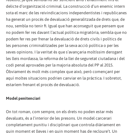
delicte d’organització criminal. La construcció d’un enemic intern
sota el marc de les reivindicacions independentistes i republicanes
ha generat un procés de devaluació generalitzada de drets que, de
nou, sembla no tenir fi. Igual que han aconseguit que pensem que
no podem fer res davant l’actual política migratòria, sembla que no
podem fer res per frenar la devaluació de drets civils i polítics de
les persones criminalitzades per la seva acció política o per les
seves opinions. I la veritat és que s’avançaria moltíssim derogant
les lleis mordassa, la reforma de la llei de seguretat ciutadana i del
codi penal aprovades per la majoria absoluta del PP al 2015.
Òbviament és molt més complex que això, però començant per
aquí moltes situacions podrien canviar en la pràctica. I sobretot,
estaríem frenant el procés de devaluació.
Model penitenciari
On tot roman, com sempre, on els drets no poden estar més
devaluats, és a l’interior de les presons. Un model carcerari
completament punitiu i disciplinari que controla diàriament en
quin moment et lleves i en quin moment has de recloure’t. Un