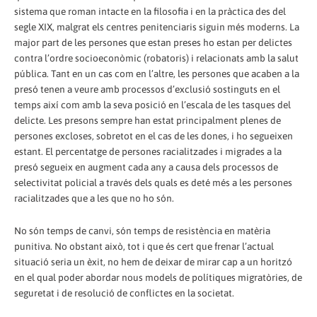
sistema que roman intacte en la filosofia i en la pràctica des del
segle XIX, malgrat els centres penitenciaris siguin més moderns. La
major part de les persones que estan preses ho estan per delictes
contra l’ordre socioeconòmic (robatoris) i relacionats amb la salut
pública. Tant en un cas com en l’altre, les persones que acaben a la
presó tenen a veure amb processos d’exclusió sostinguts en el
temps així com amb la seva posició en l’escala de les tasques del
delicte. Les presons sempre han estat principalment plenes de
persones excloses, sobretot en el cas de les dones, i ho segueixen
estant. El percentatge de persones racialitzades i migrades a la
presó segueix en augment cada any a causa dels processos de
selectivitat policial a través dels quals es deté més a les persones
racialitzades que a les que no ho són.
No són temps de canvi, són temps de resistència en matèria
punitiva. No obstant això, tot i que és cert que frenar l’actual
situació seria un èxit, no hem de deixar de mirar cap a un horitzó
en el qual poder abordar nous models de polítiques migratòries, de
seguretat i de resolució de conflictes en la societat.