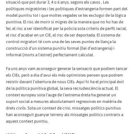
situació que pot durar 3, 4 o 6 anys, segons els casos . Les
polítiques migratòries i les polítiques d’estrangeria formen part del
model punitiu tot i que moltes vegades se les exclogui de la lògica
punitiva. El risc de morir si migres de la manera que no ho has de
fer, el risc a ser identificat per la policia sota criteris de perfil racial,
el risc d’acabar en un CIE, el risc de ser deportada. El sistema de
control migratori té com una de les seves puntes de llança la
construcció d’un sistema punitiu formal (llei d’estrangeria) i
informal (morts a l’estret) perfectament calculat.
Fa uns anys vam aconseguir generar la sensació que podíem tancar
els CIEs, però a dia d’avui els més optimistes pensen que podrem
resistir davant l’obertura de nous CIEs. Aquí hi ha el principal èxit
de la política punitiva global, la seva recrudescència actual. El
context europeu sota l’auge de l’extrema dreta ha generat un
suport social a mesures absolutament regressives en matèria de
drets civils. Sota un context de crisi, missatges polítics punitius
han aconseguit guanyar terreny als missatges polítics contraris a
aquest context punitiu.