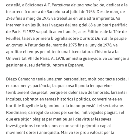
castellà, a Ediciones AIT,
Paradigna de una revolución
, dedicat a la
insurrecció obrera de Barcelona al juliol de 1936. Des de març de
1968 fins a març de 1975 va treballar en una altra impremta. Va
intervenir en les lluites i vagues del maig del 68 a un barri perifèric
de Paris. El 1972 va publicar en francès, a les Éditions de la Tête de
Feuilles, la seva primera biografia sobre Durruti:
Durruti le peuple
en armes
. A l'atur des del març de 1975 fins a juny de 1978, va
aprofitar el temps per obtenir una llicenciatura d'història a la
Universitat VIII de París. Al 1978, amnistia guanyada, va començar a
gestionar el seu definitiu retorn a Espanya.
Diego Camacho tenia una gran personalitat, molt poc tacte social i
encara menys paciència, la qual cosa li podia fer aparèixer
terriblement despietat, perquè es defensava de timorats, farsants i
incultes, sobretot en temes històrics i polítics, convertint-se en
horrible flagell de la ignorància, la incomprensió i el sectarisme.
Rondinaire, carregat de raons per ser-ho, mil vegades plagiat, i el
que era pitjor, plagiat per manipular i desvirtuar les seves
investigacions i conclusions en un sentit pejoratiu cap al
moviment obrer i anarquista. Mai va ser prou valorat per la