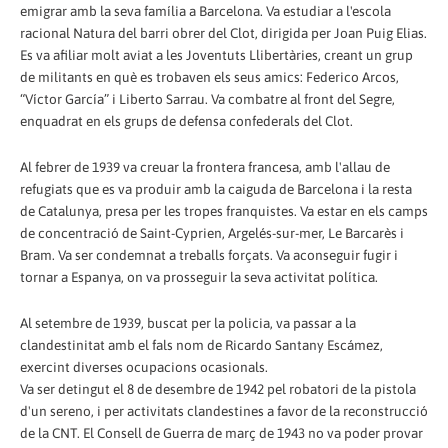
emigrar amb la seva família a Barcelona. Va estudiar a l'escola
racional Natura del barri obrer del Clot, dirigida per Joan Puig Elias.
Es va afiliar molt aviat a les Joventuts Llibertàries, creant un grup
de militants en què es trobaven els seus amics: Federico Arcos,
“Víctor García” i Liberto Sarrau. Va combatre al front del Segre,
enquadrat en els grups de defensa confederals del Clot.
Al febrer de 1939 va creuar la frontera francesa, amb l'allau de
refugiats que es va produir amb la caiguda de Barcelona i la resta
de Catalunya, presa per les tropes franquistes. Va estar en els camps
de concentració de Saint-Cyprien, Argelés-sur-mer, Le Barcarès i
Bram. Va ser condemnat a treballs forçats. Va aconseguir fugir i
tornar a Espanya, on va prosseguir la seva activitat política.
Al setembre de 1939, buscat per la policia, va passar a la
clandestinitat amb el fals nom de Ricardo Santany Escámez,
exercint diverses ocupacions ocasionals.
Va ser detingut el 8 de desembre de 1942 pel robatori de la pistola
d'un sereno, i per activitats clandestines a favor de la reconstrucció
de la CNT. El Consell de Guerra de març de 1943 no va poder provar