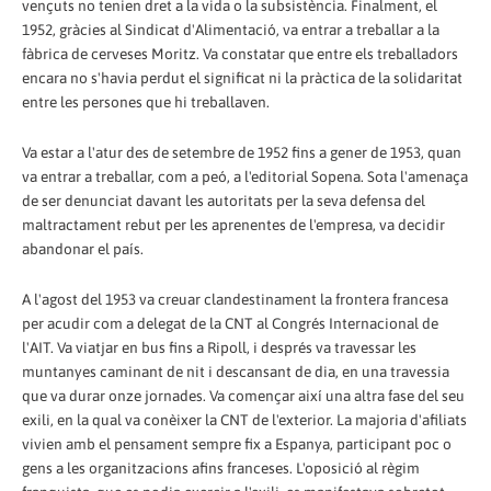
vençuts no tenien dret a la vida o la subsistència. Finalment, el
1952, gràcies al Sindicat d'Alimentació, va entrar a treballar a la
fàbrica de cerveses Moritz. Va constatar que entre els treballadors
encara no s'havia perdut el significat ni la pràctica de la solidaritat
entre les persones que hi treballaven.
Va estar a l'atur des de setembre de 1952 fins a gener de 1953, quan
va entrar a treballar, com a peó, a l'editorial Sopena. Sota l'amenaça
de ser denunciat davant les autoritats per la seva defensa del
maltractament rebut per les aprenentes de l'empresa, va decidir
abandonar el país.
A l'agost del 1953 va creuar clandestinament la frontera francesa
per acudir com a delegat de la CNT al Congrés Internacional de
l'AIT. Va viatjar en bus fins a Ripoll, i després va travessar les
muntanyes caminant de nit i descansant de dia, en una travessia
que va durar onze jornades. Va començar així una altra fase del seu
exili, en la qual va conèixer la CNT de l'exterior. La majoria d'afiliats
vivien amb el pensament sempre fix a Espanya, participant poc o
gens a les organitzacions afins franceses. L'oposició al règim