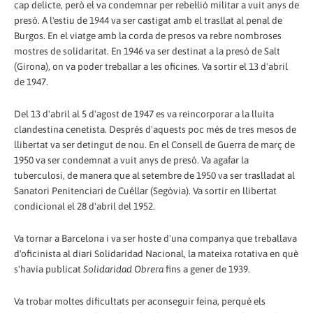
cap delicte, però el va condemnar per rebel·lió militar a vuit anys de
presó. A l'estiu de 1944 va ser castigat amb el trasllat al penal de
Burgos. En el viatge amb la corda de presos va rebre nombroses
mostres de solidaritat. En 1946 va ser destinat a la presó de Salt
(Girona), on va poder treballar a les oficines. Va sortir el 13 d'abril
de 1947.
Del 13 d'abril al 5 d'agost de 1947 es va reincorporar a la lluita
clandestina cenetista. Després d'aquests poc més de tres mesos de
llibertat va ser detingut de nou. En el Consell de Guerra de març de
1950 va ser condemnat a vuit anys de presó. Va agafar la
tuberculosi, de manera que al setembre de 1950 va ser traslladat al
Sanatori Penitenciari de Cuéllar (Segòvia). Va sortir en llibertat
condicional el 28 d'abril del 1952.
Va tornar a Barcelona i va ser hoste d'una companya que treballava
d'oficinista al diari Solidaridad Nacional, la mateixa rotativa en què
s'havia publicat
Solidaridad Obrera
fins a gener de 1939.
Va trobar moltes dificultats per aconseguir feina, perquè els