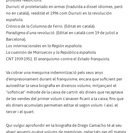
Durruti: el proletariado en armas
(traduïda a disset idiomes, però
no en català),
reeditat el 1996 com Durruti en la revolución
española
.
Crònica de la Columna de Ferro
. (Editat en català).
Paradigma d'una revolució
. (Editat en català com 19 de juliol a
Barcelona).
Los internacionales en la Región española.
La cuestión de Marruecos y la República española.
CNT 1939-1951. El anarquismo contra el Estado franquista.
Va cobrar una mesquina indemnització pels seus anys
d'empresonament durant el franquisme, encara que suficient per
autoeditar la seva biografia en diversos volums, mitjançant el
"sofisticat" mètode de la caixa de cartró: els diners que recaptava
de les vendes del primer volum s'anaven ficant a la caixa, fins que
els diners acumulats permetien editar el segon volum. I així, el
tercer i el quart.
Qui vulgui aprofundir en la biografia de Diego Camacho té al seu
abast aquests quatre volums de memòries, redactats per ell mateix,