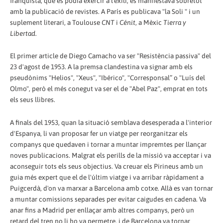
franquista, que es podia exercir a l'exili, es manifestava sobretot
amb la publicació de revistes. A París es publicava "la Soli " i un
suplement literari, a Toulouse
CNT
i
Cénit
, a Mèxic
Tierra y
Libertad
.
El primer article de Diego Camacho va ser "Resistència passiva" del
23 d'agost de 1953. A la premsa clandestina va signar amb els
pseudònims "Helios", "Xeus", "Ibérico", "Corresponsal” o "Luís del
Olmo", però el més conegut va ser el de "Abel Paz", emprat en tots
els seus llibres.
A finals del 1953, quan la situació semblava desesperada a l'interior
d'Espanya, li van proposar fer un viatge per reorganitzar els
companys que quedaven i tornar a muntar impremtes per llançar
noves publicacions. Malgrat els perills de la missió va acceptar i va
aconseguir tots els seus objectius. Va creuar els Pirineus amb un
guia més expert que el de l'últim viatge i va arribar ràpidament a
Puigcerdà, d'on va marxar a Barcelona amb cotxe. Allà es van tornar
a muntar comissions separades per evitar caigudes en cadena. Va
anar fins a Madrid per enllaçar amb altres companys, però un
retard del tren no li ho va permetre, i de Barcelona va tornar