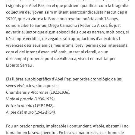
i signats per Abel Paz, en el que podríem qualificar com la biografia
col·lectiva del "joveníssim militant anarcosindicalista nascut cap a
1920", que va viure a la Barcelona revolucionària amb 16 anys,
comú a Liberto Sarrau, Diego Camacho i Federico Arcos. És just
advertir al lector que algun episodi dels que es narren, molt pocs, si
bé sempre verídics, de vegades són apropiacions d'anècdotes i
vivències dels seus amics més íntims, previ permís dels interessats,
com el del intent d'execució amb un tret al clatell, en un
descampat proper al pont de Vallcarca, viscut en realitat per
Liberto Sarrau .
Els llibres autobiogràfics d'Abel Paz, per ordre cronològic de les
seves vivències, són aquests:
Chumberas y Alacranes (1921-1936).
Viaje al pasado (1936-1939).
Entre la niebla (1939-1942).
Al pie del muro (1942-1954).
Fou un orador precís, implacable i contundent. Afable, abstemi i no
fumador en la seva joventut. En la seva maduresa va ser home de