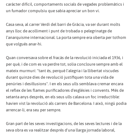
caràcter difícil, comportaments socials de vegades problemàtics i
un fumador compulsiu que sabia apreciar un bon vi.
Casa seva, al carrer Verdi del barri de Gràcia, va ser durant molts
anys lloc de acolliment i punt de trobada o pelegrinatge de
l’anarquisme internacional. La porta sempre era oberta per tothom
que volgués anar-hi.
Quan conversava sobre el fracàs de la revolució iniciada el 1936, i
per què, i de com es va perdre tot, solia concloure sempre amb el
mateix murmuri: "tant és, perquè l'alegria i la llibertat viscudes
durant quinze dies de revolució justifiquen tota una vida de
penúries i desil·lusions". I en els seus ulls semblava cremar encara
el reflex de les flames purificadores d'esglésies i convents. Més de
setanta anys després, en els seus ulls calava un foc irreductible:
havien vist la revolució als carrers de Barcelona. I això, ningú podia
arrencar-li, era seu per sempre.
Gran part de les seves investigacions, de les seves lectures i de la
seva obra es va realitzar després d'una llarga jornada laboral,