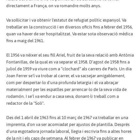
directament a França, on va romandre molts anys.
Va sol·licitar i va obtenir l'estatut de refugiat polític espanyol. Va
treballar en la construcció i en diversos oficis fins a febrer del 1956,
quan va haver de ser hospitalitzat. Va estar sota observació mèdica
fins a maig del 1961.
El 1956 va néixer el seu fill Ariel, fruit de la seva relació amb Antònia
Fontanillas, de la qual es va separar el 1958. D'agost de 1958 fins a
juliol de 1959 va viure com a “clochard” als carrers de París. Un dia
Joan Ferrer se'l va trobar al carrer, el va sacsejar amigablement,
com per despertar-lo d'una profunda letargia i el va abraçar
materialment per les espatlles per arrencar-lo de la seva vida de
rodamón. I se'l va endur a casa seva, donant-li treball com a
redactor de la "Soli".
Des del 1 abril de 1963 fins al 10 març de 1967 va treballar en una
impremta, d'on va ser acomiadat per ajustos de plantilla. Després
d'una esgotadora jornada laboral, llegia i escrivia fins a altes hores
de la nit i els caps de setmana. Al febrer de 1967 va publicar en