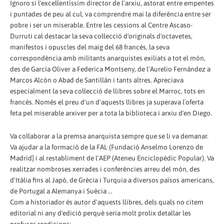
Ignoro si l'excel·lentíssim director de l'arxiu, astorat entre empentes
i puntades de peu al cul, va comprendre mai la diferència entre ser
pobre i ser un miserable. Entre les cessions al Centre Ascaso-
Durruti cal destacar la seva col·lecció d'originals d'octavetes,
manifestos i opuscles del maig del 68 francès, la seva
correspondència amb militants anarquistes exiliats a tot el món,
des de García Oliver a Federica Montseny, de l'Aurelio Fernández a
Marcos Alcón o Abad de Santillán i tants altres. Apreciava
especialment la seva col·lecció de llibres sobre el Marroc, tots en
francès. Només el preu d'un d'aquests llibres ja superava l´oferta
feta pel miserable arxiver per a tota la biblioteca i arxiu d'en Diego.
Va col·laborar a la premsa anarquista sempre que se li va demanar.
Va ajudar a la formació de la FAL (Fundació Anselmo Lorenzo de
Madrid] i al restabliment de l'AEP (Ateneu Enciclopèdic Popular). Va
realitzar nombroses xerrades i conferències arreu del món, des
d'Itàlia fins al Japó, de Grècia i Turquia a diversos països americans,
de Portugal a Alemanya i Suècia ...
Com a historiador és autor d'aquests llibres, dels quals no citem
editorial ni any d'edició perquè seria molt prolix detallar les
profuses reedicions: