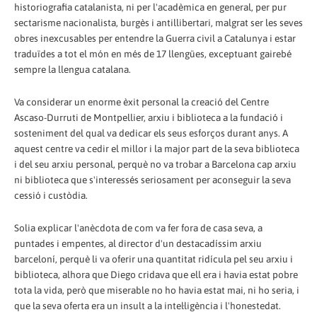
historiografia catalanista, ni per l'acadèmica en general, per pur
sectarisme nacionalista, burgès i antillibertari, malgrat ser les seves
obres inexcusables per entendre la Guerra civil a Catalunya i estar
traduïdes a tot el món en més de 17 llengües, exceptuant gairebé
sempre la llengua catalana.
Va considerar un enorme èxit personal la creació del Centre
Ascaso-Durruti de Montpellier, arxiu i biblioteca a la fundació i
sosteniment del qual va dedicar els seus esforços durant anys. A
aquest centre va cedir el millor i la major part de la seva biblioteca
i del seu arxiu personal, perquè no va trobar a Barcelona cap arxiu
ni biblioteca que s'interessés seriosament per aconseguir la seva
cessió i custòdia.
Solia explicar l'anècdota de com va fer fora de casa seva, a
puntades i empentes, al director d'un destacadíssim arxiu
barceloní, perquè li va oferir una quantitat ridícula pel seu arxiu i
biblioteca, alhora que Diego cridava que ell era i havia estat pobre
tota la vida, però que miserable no ho havia estat mai, ni ho seria, i
que la seva oferta era un insult a la intel·ligència i l'honestedat.