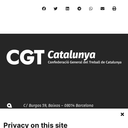
C/ Burgos 59, Baixos – 08014 Barcelona
spccc@
spcgtcatalunya.cat
Privacy on this site