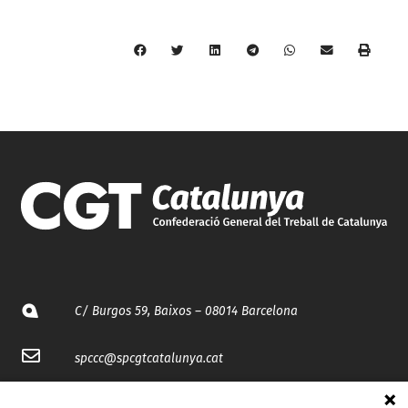
C/ Burgos 59, Baixos – 08014 Barcelona
spccc@
spcgtcatalunya.cat
935 120 481