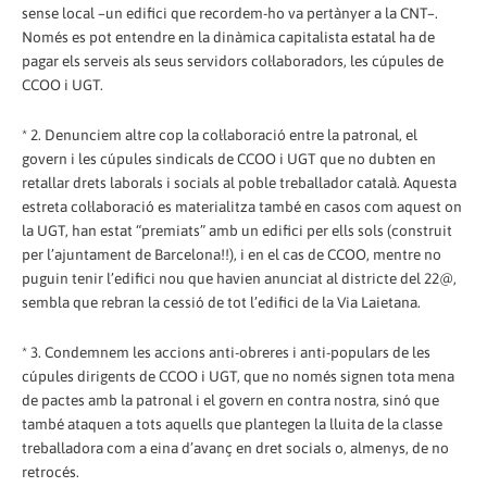
sense local –un edifici que recordem-ho va pertànyer a la CNT–.
Només es pot entendre en la dinàmica capitalista estatal ha de
pagar els serveis als seus servidors col·laboradors, les cúpules de
CCOO i UGT.
* 2. Denunciem altre cop la col·laboració entre la patronal, el
govern i les cúpules sindicals de CCOO i UGT que no dubten en
retallar drets laborals i socials al poble treballador català. Aquesta
estreta col·laboració es materialitza també en casos com aquest on
la UGT, han estat “premiats” amb un edifici per ells sols (construit
per l’ajuntament de Barcelona!!), i en el cas de CCOO, mentre no
puguin tenir l’edifici nou que havien anunciat al districte del 22@,
sembla que rebran la cessió de tot l’edifici de la Via Laietana.
* 3. Condemnem les accions anti-obreres i anti-populars de les
cúpules dirigents de CCOO i UGT, que no només signen tota mena
de pactes amb la patronal i el govern en contra nostra, sinó que
també ataquen a tots aquells que plantegen la lluita de la classe
treballadora com a eina d’avanç en dret socials o, almenys, de no
retrocés.