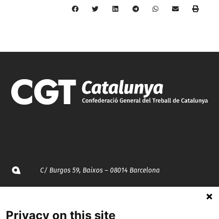
C/ Burgos 59, Baixos – 08014 Barcelona
spccc@
spcgtcatalunya.cat
Privacy on this site
935 120 481