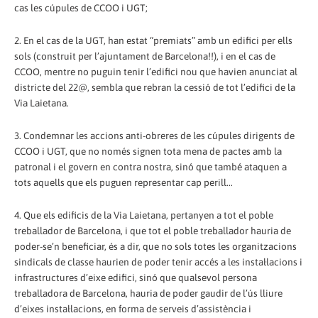
cas les cúpules de CCOO i UGT;
2. En el cas de la UGT, han estat “premiats” amb un edifici per ells
sols (construit per l’ajuntament de Barcelona!!), i en el cas de
CCOO, mentre no puguin tenir l’edifici nou que havien anunciat al
districte del 22@, sembla que rebran la cessió de tot l’edifici de la
Via Laietana.
3. Condemnar les accions anti-obreres de les cúpules dirigents de
CCOO i UGT, que no només signen tota mena de pactes amb la
patronal i el govern en contra nostra, sinó que també ataquen a
tots aquells que els puguen representar cap perill...
4. Que els edificis de la Via Laietana, pertanyen a tot el poble
treballador de Barcelona, i que tot el poble treballador hauria de
poder-se’n beneficiar, és a dir, que no sols totes les organitzacions
sindicals de classe haurien de poder tenir accés a les instal·lacions i
infrastructures d’eixe edifici, sinó que qualsevol persona
treballadora de Barcelona, hauria de poder gaudir de l’ús lliure
d’eixes instal·lacions, en forma de serveis d’assistència i