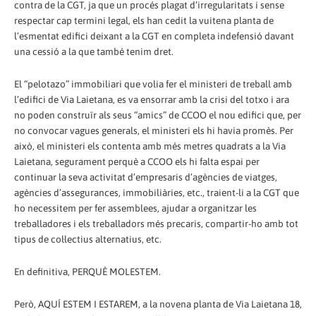
contra de la CGT, ja que un procés plagat d’irregularitats i sense
respectar cap termini legal, els han cedit la vuitena planta de
l’esmentat edifici deixant a la CGT en completa indefensió davant
una cessió a la que també tenim dret.
El “pelotazo” immobiliari que volia fer el ministeri de treball amb
l’edifici de Via Laietana, es va ensorrar amb la crisi del totxo i ara
no poden construïr als seus “amics” de CCOO el nou edifici que, per
no convocar vagues generals, el ministeri els hi havia promès. Per
això, el ministeri els contenta amb més metres quadrats a la Via
Laietana, segurament perquè a CCOO els hi falta espai per
continuar la seva activitat d’empresaris d’agències de viatges,
agències d’assegurances, immobiliàries, etc., traient-li a la CGT que
ho necessitem per fer assemblees, ajudar a organitzar les
treballadores i els treballadors més precaris, compartir-ho amb tot
tipus de col·lectius alternatius, etc.
En definitiva, PERQUÈ MOLESTEM.
Però, AQUÍ ESTEM I ESTAREM, a la novena planta de Via Laietana 18,