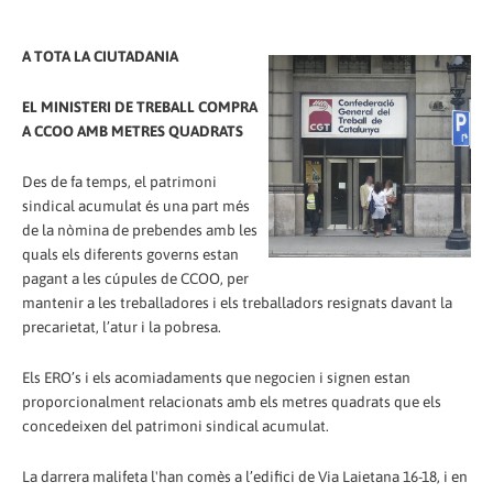
A TOTA LA CIUTADANIA
EL MINISTERI DE TREBALL COMPRA
A CCOO AMB METRES QUADRATS
Des de fa temps, el patrimoni
sindical acumulat és una part més
de la nòmina de prebendes amb les
quals els diferents governs estan
pagant a les cúpules de CCOO, per
mantenir a les treballadores i els treballadors resignats davant la
precarietat, l’atur i la pobresa.
Els ERO’s i els acomiadaments que negocien i signen estan
proporcionalment relacionats amb els metres quadrats que els
concedeixen del patrimoni sindical acumulat.
La darrera malifeta l'han comès a l’edifici de Via Laietana 16-18, i en