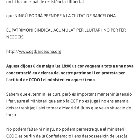
on hi ha un espai de resistència i llibertat
que NINGÚ PODRÀ PRENDRE A LA CIUTAT DE BARCELONA.
EL PATRIMONI SINDICAL ACUMULAT PER LLUITAR I NO PER FER
NEGOCIS.
http://
www.cgtbarcelona.org
Aquest dijous 6 de maig a les 18:00 us convoquem a tots a una nova
concentració en defensa del nostre patrimoni i en protesta per
l'actitud de CCOO i el ministeri en aquest tema.
Sabem que el termini és curt, però és important mantenir la tensió
i fer veure al Ministeri que amb la CGT no es juga i no ens anem a
deixar trepitjar, i així tornar a Madrid dilluns que ve en situació de
força.
No podem faltar-hi ningú, no podem permetre que el ministeri i
CCOO es burlin de la Confederació i ens desposseeixin de l'escàs