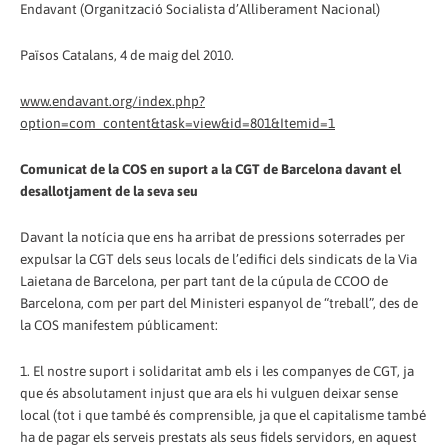
Endavant (Organització Socialista d’Alliberament Nacional)
Països Catalans, 4 de maig del 2010.
www.endavant.org/index.php?
option=com_content&task=view&id=801&Itemid=1
Comunicat de la COS en suport a la CGT de Barcelona davant el
desallotjament de la seva seu
Davant la notícia que ens ha arribat de pressions soterrades per
expulsar la CGT dels seus locals de l’edifici dels sindicats de la Via
Laietana de Barcelona, per part tant de la cúpula de CCOO de
Barcelona, com per part del Ministeri espanyol de “treball”, des de
la COS manifestem públicament:
1. El nostre suport i solidaritat amb els i les companyes de CGT, ja
que és absolutament injust que ara els hi vulguen deixar sense
local (tot i que també és comprensible, ja que el capitalisme també
ha de pagar els serveis prestats als seus fidels servidors, en aquest